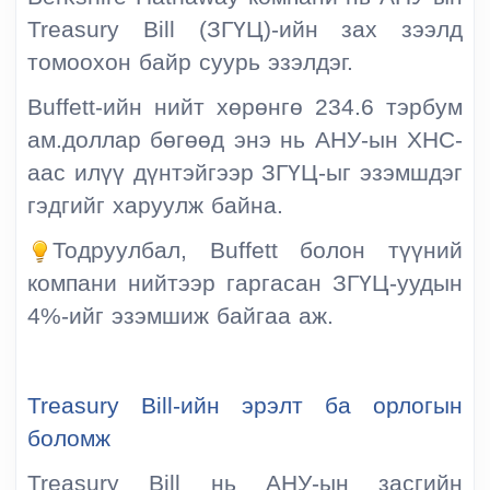
Treasury Bill (ЗГҮЦ)-ийн зах зээлд
томоохон байр суурь эзэлдэг.
Buffett-ийн нийт хөрөнгө 234.6 тэрбум
ам.доллар бөгөөд энэ нь АНУ-ын ХНС-
аас илүү дүнтэйгээр ЗГҮЦ-ыг эзэмшдэг
гэдгийг харуулж байна.
Тодруулбал, Buffett болон түүний
компани нийтээр гаргасан ЗГҮЦ-уудын
4%-ийг эзэмшиж байгаа аж.
Treasury Bill-ийн эрэлт ба орлогын
боломж
Treasury Bill нь АНУ-ын засгийн