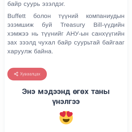
байр суурь эзэлдэг.
Buffett болон түүний компаниудын
эзэмшиж буй Treasury Bill-үүдийн
хэмжээ нь түүнийг АНУ-ын санхүүгийн
зах зээлд чухал байр суурьтай байгааг
харуулж байна.
Хуваалцах
Энэ мэдээнд өгөх таны
үнэлгээ