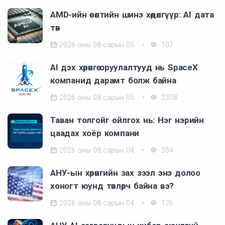
AMD-ийн өсөлтийн шинэ хөдөлгүүр: AI дата
төв
2026 оны 08 сарын 05
107
AI дэх хөрөнгө оруулалтууд нь SpaceX
компанид дарамт болж байна
2026 оны 08 сарын 05
2358
Таван толгойг ойлгох нь: Нэг нэрийн
цаадах хоёр компани
2026 оны 08 сарын 04
334
АНУ-ын хөрөнгийн зах зээл энэ долоо
хоногт юунд төвлөрч байна вэ?
2026 оны 08 сарын 04
126