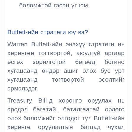
боломжтой гэсэн үг юм.
Buffett-ийн стратеги юу вэ?
Warren Buffett-ийн энэхүү стратеги нь
хөрөнгөө тогтвортой, аюулгүй аргаар
өсгөх зорилготой бөгөөд богино
хугацаанд өндөр ашиг олох бус урт
хугацаанд тогтвортой өсөлтийг
эрмэлздэг.
Treasury Bill-д хөрөнгө оруулах нь
эрсдэл багатай, баталгаатай орлого
олох боломжийг олгодог тул Buffett-ийн
хөрөнгө оруулалтын багцад чухал