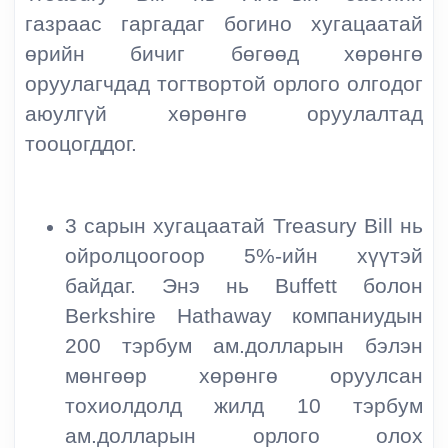
газраас гаргадаг богино хугацаатай
өрийн бичиг бөгөөд хөрөнгө
оруулагчдад тогтвортой орлого олгодог
аюулгүй хөрөнгө оруулалтад
тооцогддог.
3 сарын хугацаатай Treasury Bill нь
ойролцоогоор 5%-ийн хүүтэй
байдаг. Энэ нь Buffett болон
Berkshire Hathaway компаниудын
200 тэрбум ам.долларын бэлэн
мөнгөөр хөрөнгө оруулсан
тохиолдолд жилд 10 тэрбум
ам.долларын орлого олох