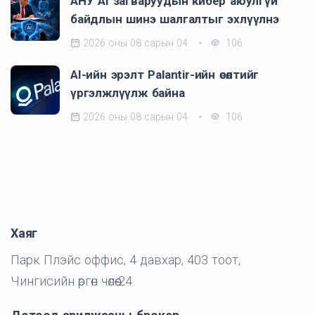
АНУ AI загваруудын кибер аюулгүй
байдлын шинэ шалгалтыг эхлүүлнэ
2026 оны 08 сарын 04
106
AI-ийн эрэлт Palantir-ийн өсөлтийг
үргэлжлүүлж байна
2026 оны 08 сарын 04
106
Хаяг
Парк Плэйс оффис, 4 давхар, 403 тоот,
Чингисийн өргөн чөлөө-24