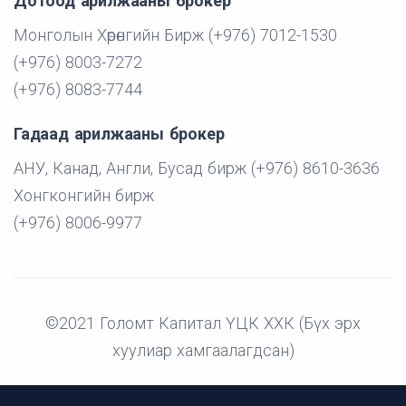
Дотоод арилжааны брокер
Монголын Хөрөнгийн Бирж (+976) 7012-1530
(+976) 8003-7272
(+976) 8083-7744
Гадаад арилжааны брокер
АНУ, Канад, Англи, Бусад бирж (+976) 8610-3636
Хонгконгийн бирж
(+976) 8006-9977
©2021 Голомт Капитал ҮЦК ХХК (Бүх эрх
хуулиар хамгаалагдсан)