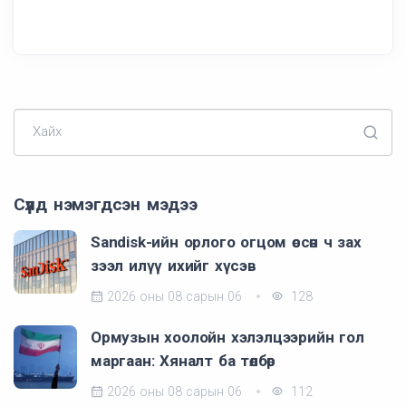
Хайх
Сүүлд нэмэгдсэн мэдээ
Sandisk-ийн орлого огцом өссөн ч зах
зээл илүү ихийг хүсэв
2026 оны 08 сарын 06
128
Ормузын хоолойн хэлэлцээрийн гол
маргаан: Хяналт ба төлбөр
2026 оны 08 сарын 06
112