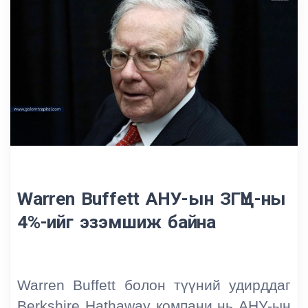
Warren Buffett АНУ-ын ЗГҮЦ-ны
4%-ийг эзэмшиж байна
Warren Buffett болон түүний удирддаг
Berkshire Hathaway компани нь АНУ-ын