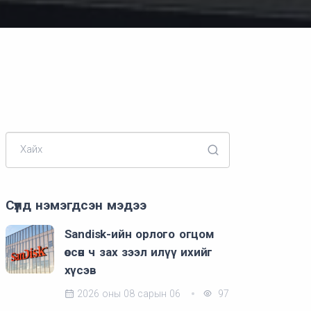
Хайх
Сүүлд нэмэгдсэн мэдээ
Sandisk-ийн орлого огцом
өссөн ч зах зээл илүү ихийг
хүсэв
2026 оны 08 сарын 06
97