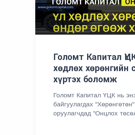
Голомт Капитал ҮЦ
хөдлөх хөрөнгийн 
хүртэх боломж
Голомт Капитал ҮЦК нь эн
байгуулагдах "Хөрөнгөтөн
оруулагчдад "Онцлох төсөл