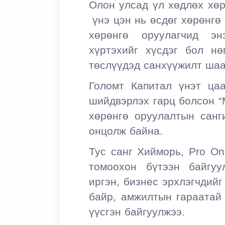
Олон улсад үл хөдлөх хөр
үнэ цэн нь өсдөг хөрөнгө
хөрөнгө оруулагчид э
хүртэхийг хүсдэг бол нө
төслүүдэд санхүүжилт шаа
Голомт Капитал үнэт ца
шийдвэрлэх гарц болсон
“
хөрөнгө оруулалтын санги
онцолж байна.
Тус санг Хийморь, Pro On
томоохон бүтээн байгуу
иргэн, бизнес эрхлэгчдий
байр, амжилтын гараатай
үүсгэн байгуулжээ.