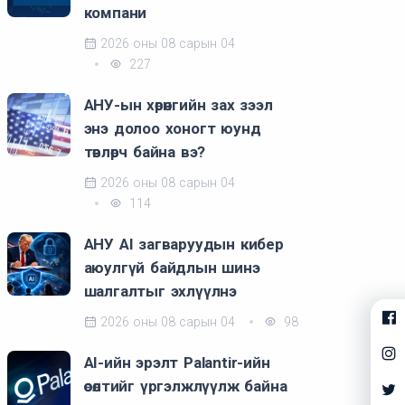
компани
2026 оны 08 сарын 04
227
АНУ-ын хөрөнгийн зах зээл
энэ долоо хоногт юунд
төвлөрч байна вэ?
2026 оны 08 сарын 04
114
АНУ AI загваруудын кибер
аюулгүй байдлын шинэ
шалгалтыг эхлүүлнэ
2026 оны 08 сарын 04
98
AI-ийн эрэлт Palantir-ийн
өсөлтийг үргэлжлүүлж байна