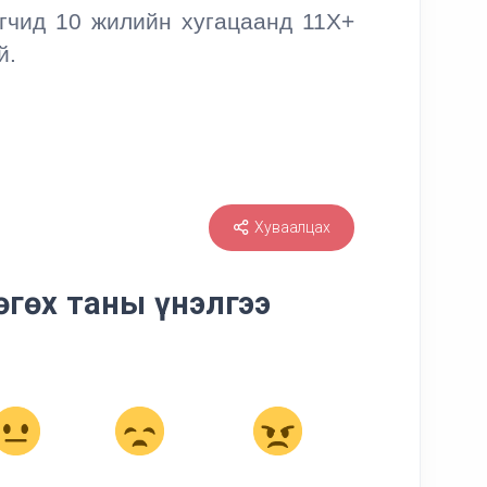
гчид 10 жилийн хугацаанд 11Х+
й.
Хуваалцах
өгөх таны үнэлгээ