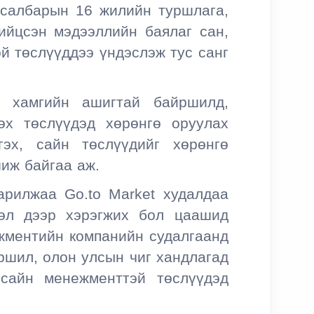
 салбарын 16 жилийн туршлага,
ийцсэн мэдээллийн баялаг сан,
й төслүүддээ үндэслэж тус санг
ь хамгийн ашигтай байршилд,
өх төслүүдэд хөрөнгө оруулах
гэх, сайн төслүүдийг хөрөнгө
иж байгаа аж.
арилжаа Go.to Market худалдаа
сөл дээр хэрэгжих бол цаашид
жментийн компанийн судалгаанд
ршил, олон улсын чиг хандлагад
 сайн менежменттэй төслүүдэд