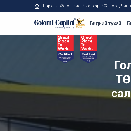
Парк Плэйс оффис, 4 давхар, 403 тоот, Чингисий
Бидний тухай
Б
Го
ТӨ
сал