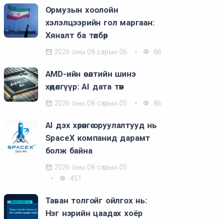
Ормузын хоолойн
хэлэлцээрийн гол маргаан:
Хяналт ба төлбөр
2026 оны 08 сарын 06
86
AMD-ийн өсөлтийн шинэ
хөдөлгүүр: AI дата төв
2026 оны 08 сарын 05
86
AI дэх хөрөнгө оруулалтууд нь
SpaceX компанид дарамт
болж байна
2026 оны 08 сарын 05
451
Таван толгойг ойлгох нь:
Нэг нэрийн цаадах хоёр