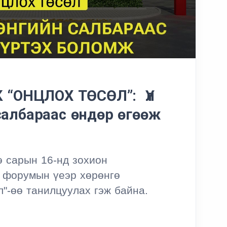
К “ОНЦЛОХ ТӨСӨЛ”: Үл
салбараас өндөр өгөөж
э сарын 16-нд зохион
" форумын үеэр хөрөнгө
"-өө танилцуулах гэж байна.