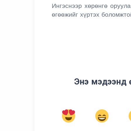
Ингэснээр хөрөнгө оруула
өгөөжийг хүртэх боломжто
Энэ мэдээнд 