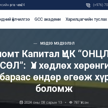
н өргөн чөлөө-24
(+976) 7
идний үйлчилгээ
GCC академи
Харилцагчийн туслах
МЭДЭЭ МЭДЭЭЛЭЛ
ломт Капитал ҮЦК “ОНЦ
СӨЛ”: Үл хөдлөх хөрөнг
бараас өндөр өгөөж хү
боломж
2024 оны 08 сарын 13
787
Үзсэн