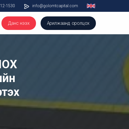
012-1530
info@golomtcapital.com
Данс нээх
Арилжаанд оролцох
ЛОХ
ийн
ртэх