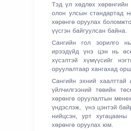
Тэд үл хөдлөх хөрөнгийн
олон улсын стандартад н
хөрөнгө оруулах боломжто
үүсгэн байгуулсан байна.
Сангийн гол зорилго н
ирээдүйд үнэ цэн нь өс
хүсэлтэй хүмүүсийг нэгт
оруулалтаар хангахад орш
Сангийн эхний хаалттай 
үйлчилгээний төвийн тө
хөрөнгө оруулалтын мене
үндэслэж, үнэ цэнтэй бай
нийцсэн, урт хугацааны
хөрөнгө оруулах юм.