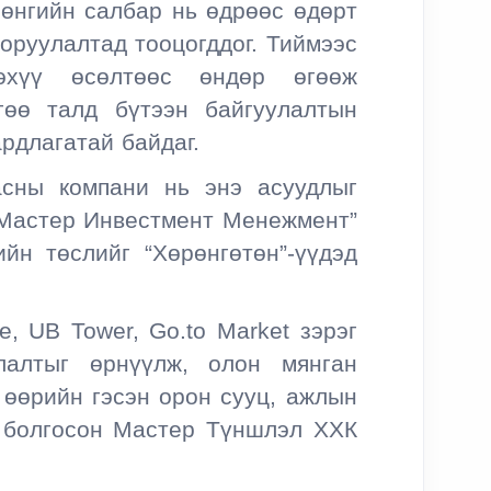
өнгийн салбар нь өдрөөс өдөрт
 оруулалтад тооцогддог. Тиймээс
нэхүү өсөлтөөс өндөр өгөөж
гөө талд бүтээн байгуулалтын
рдлагатай байдаг.
асны компани нь энэ асуудлыг
Мастер Инвестмент Менежмент”
йн төслийг “Хөрөнгөтөн”-үүдэд
e, UB Tower, Go.to Market зэрэг
лалтыг өрнүүлж, олон мянган
г өөрийн гэсэн орон сууц, ажлын
 болгосон Мастер Түншлэл ХХК