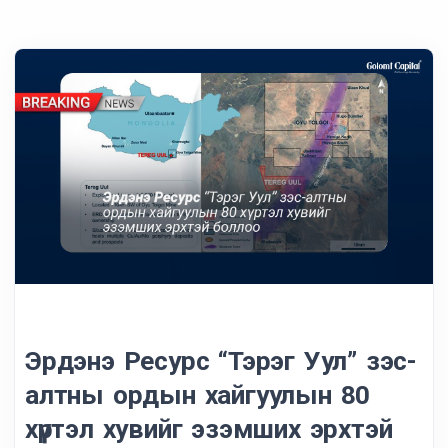
Эрдэнэ Ресурс “Тэрэг Уул” зэс-
алтны ордын хайгуулын 80
хүртэл хувийг эзэмших эрхтэй