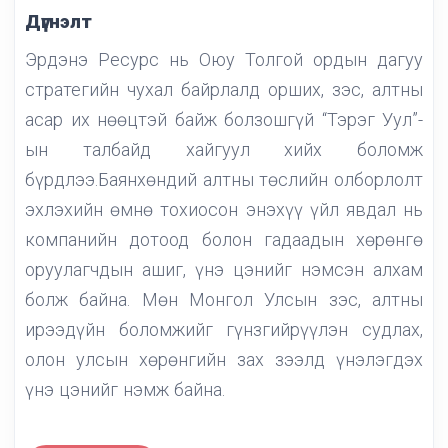
Дүгнэлт
Эрдэнэ Ресурс нь Оюу Толгой ордын дагуу
стратегийн чухал байрлалд орших, зэс, алтны
асар их нөөцтэй байж болзошгүй “Тэрэг Уул”-
ын талбайд хайгуул хийх боломж
бүрдлээ.Баянхөндий алтны төслийн олборлолт
эхлэхийн өмнө тохиосон энэхүү үйл явдал нь
компанийн дотоод болон гадаадын хөрөнгө
оруулагчдын ашиг, үнэ цэнийг нэмсэн алхам
болж байна. Мөн Монгол Улсын зэс, алтны
ирээдүйн боломжийг гүнзгийрүүлэн судлах,
олон улсын хөрөнгийн зах зээлд үнэлэгдэх
үнэ цэнийг нэмж байна.