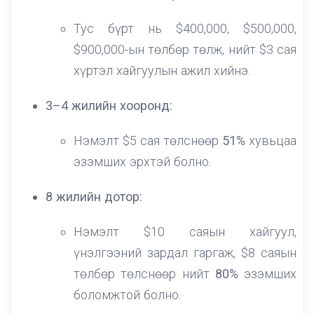
Тус бүрт нь $400,000, $500,000,
$900,000-ын төлбөр төлж, нийт $3 сая
хүртэл хайгуулын ажил хийнэ.
3–4 жилийн хооронд:
Нэмэлт $5 сая төлснөөр
51%
хувьцаа
эзэмших эрхтэй болно.
8 жилийн дотор:
Нэмэлт $10 саяын хайгуул,
үнэлгээний зардал гаргаж, $8 саяын
төлбөр төлснөөр нийт
80%
эзэмших
боломжтой болно.