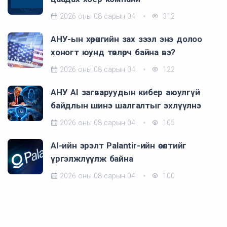
2026 оны 08 сарын 04
312
АНУ-ын хөрөнгийн зах зээл энэ долоо
хоногт юунд төвлөрч байна вэ?
2026 оны 08 сарын 04
122
АНУ AI загваруудын кибер аюулгүй
байдлын шинэ шалгалтыг эхлүүлнэ
2026 оны 08 сарын 04
105
AI-ийн эрэлт Palantir-ийн өсөлтийг
үргэлжлүүлж байна
2026 оны 08 сарын 04
100