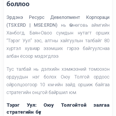
боллоо
Эрдэнэ Ресурс Девелопмент Корпораци
(TSX:ERD | MSE:ERDN)
нь Өмнөговь аймгийн
Ханбогд, Баян-Овоо сумдын нутагт орших
“Тэрэг Уул” зэс, алтны хайгуулын талбайг 80
хүртэл хувиар эзэмших гэрээ байгуулснаа
албан ёсоор мэдэгдлээ.
Тус талбай нь дэлхийн хэмжээний томоохон
ордуудын нэг болох Оюу Толгой ордоос
ойролцоогоор 10 км-ийн зайд оршиж байгаа
стратегийн онцгой байршил юм.
Тэрэг Уул: Оюу Толгойтой залгаа
стратегийн бүс