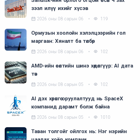
Sandisk-ийн орлого огцом өссөн ч зах
зээл илүү ихийг хүсэв
2026 оны 08 сарын 06
119
Ормузын хоолойн хэлэлцээрийн гол
маргаан: Хяналт ба төлбөр
2026 оны 08 сарын 06
102
AMD-ийн өсөлтийн шинэ хөдөлгүүр: AI дата
төв
2026 оны 08 сарын 05
102
AI дэх хөрөнгө оруулалтууд нь SpaceX
компанид дарамт болж байна
2026 оны 08 сарын 05
1010
Таван толгойг ойлгох нь: Нэг нэрийн
цаадах хоёр компани