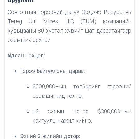
оруулалт
Сонголтын гэрээний дагуу Эрдэнэ Ресурс нь
Tereg Uul Mines LLC (TUM) компанийн
хувьцааны 80 хүртэл хувийг шат дараатайгаар
эзэмших эрхтэй.
Үндсэн нөхцөл:
Гэрээ байгуулсны дараа:
$200,000–ын төлбөрийг гэрээний
эзэмшигчид төлнө.
12 сарын дотор $300,000–ын
хайгуулын ажил хийнэ.
Эхний 3 жилийн дотор: