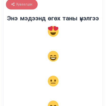
Хуваалцах
Энэ мэдээнд өгөх таны үнэлгээ