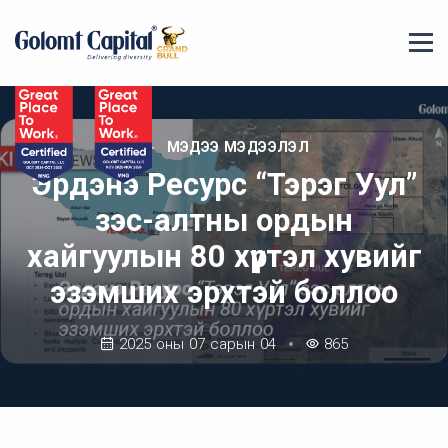
МЭДЭЭ МЭДЭЭЛЭЛ
Эрдэнэ Ресурс “Тэрэг Уул”
зэс-алтны ордын
хайгуулын 80 хүртэл хувийг
эзэмших эрхтэй боллоо
2025 оны 07 сарын 04
865