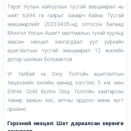
Тэрэг Уулын хайгуулын тусгай зөвшөөрөл нь
нийт 6,694 га газрыг хамарч байна. Тусгай
зөвшөөрлийг 2023.04.05-нд олгосон бөгөөд
Монгол Улсын Ашигт малтмалын тухай хуульд
заасан нөхцөл хангагдвал уул уурхайн
ашиглалтын тусгай зөвшөөрөл 12 жилийн
дотор шилжих боломжтой.
Уг талбай нь Оюу Толгойн ашиглалтын
лицензийн хилийн өмнөд хэсгээс 5 км, мөн
Entrée Gold болон Оюу Толгойн хамтарсан
төмөр замын зэс, алтны ордоос өмнө зүгт
оршино.
Гэрээний нөхцөл: Шат дараалсан хөрөнгө