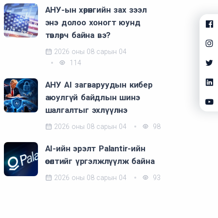
АНУ-ын хөрөнгийн зах зээл
энэ долоо хоногт юунд
төвлөрч байна вэ?
2026 оны 08 сарын 04
114
АНУ AI загваруудын кибер
аюулгүй байдлын шинэ
шалгалтыг эхлүүлнэ
2026 оны 08 сарын 04
98
AI-ийн эрэлт Palantir-ийн
өсөлтийг үргэлжлүүлж байна
2026 оны 08 сарын 04
93