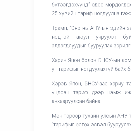
бүтээгдэхүүнд” одоо мөрдөгдө
25 хувийн тариф ногдуулна гэж
Трамп, “Энэ нь АНУ-ын эдийн з
ноцтой аюул учруулж буй
алдагдлуудыг бууруулах зорилг
Харин Япон болон БНСУ-ын ко
уг тарифыг ногдуулахгүй байх 
Хэрэв Япон, БНСУ-аас хариу т
үндсэн тариф дээр нэмж иж
анхааруулсан байна.
Мөн тэрээр тухайн улсын АНУ-т
“тарифыг өсгөх эсвэл бууруула