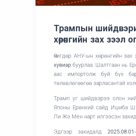
Трампын шийдвэри
хөрөнгийн зах зээл 
Өчигдөр АНУ-ын хөрөнгийн зах
хувиар
буурлаа. Шалтгаан нь Е
аас импортолж буй бүх б
төлөвлөгөөгөө зарласантай хол
Трамп уг шийдвэрээ олон ний
Японы Ерөнхий сайд Ишиба Ши
Ли Жэ Мён нарт илгээсэн захи
Эдгээр захидалд
2025.08.01