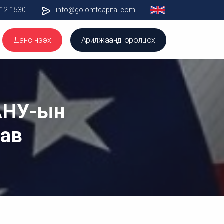
012-1530
info@golomtcapital.com
Данс нээх
Арилжаанд оролцох
АНУ-ын
нав