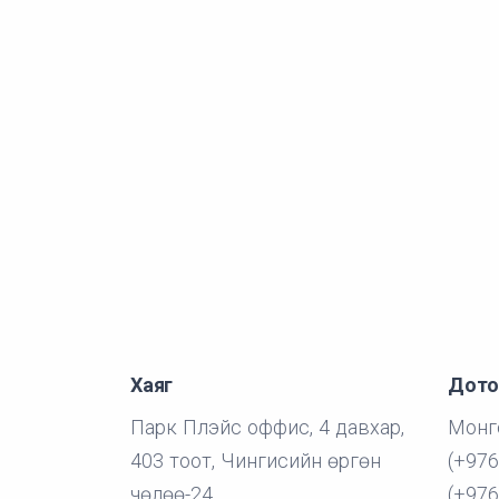
Хаяг
Дото
Парк Плэйс оффис, 4 давхар,
Монг
403 тоот, Чингисийн өргөн
(+976
чөлөө-24
(+976