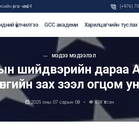
н өргөн чөлөө-24
(+976) 7
идний үйлчилгээ
GCC академи
Харилцагчийн туслах
МЭДЭЭ МЭДЭЭЛЭЛ
ын шийдвэрийн дараа 
рөнгийн зах зээл огцом у
2025 оны 07 сарын 08
838
Үзсэн