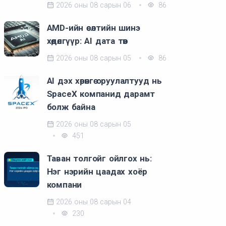
2026 оны 08 сарын 06
86
AMD-ийн өсөлтийн шинэ
хөдөлгүүр: AI дата төв
2026 оны 08 сарын 05
86
AI дэх хөрөнгө оруулалтууд нь
SpaceX компанид дарамт
болж байна
2026 оны 08 сарын 05
451
Таван толгойг ойлгох нь:
Нэг нэрийн цаадах хоёр
компани
2026 оны 08 сарын 04
230