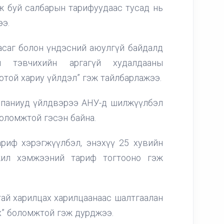
ж буй салбарын тарифуудаас тусад нь
ээ.
асаг болон үндэсний аюулгүй байдалд
 тэвчихийн аргагүй худалдааны
отой хариу үйлдэл” гэж тайлбарлажээ.
мпаниуд үйлдвэрээ АНУ-д шилжүүлбэл
боломжтой гэсэн байна.
ариф хэрэгжүүлбэл, энэхүү 25 хувийн
ил хэмжээний тариф тогтооно гэж
ай харилцах харилцаанаас шалтгаалан
х” боломжтой гэж дурджээ.