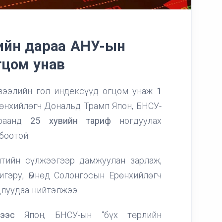
йн дараа АНУ-ын
огцом унав
 зээлийн гол индексүүд огцом унаж
1
рөнхийлөгч Дональд Трамп Япон, БНСУ-
араанд
25 хувийн тариф
ногдуулах
боотой.
тийн сүлжээгээр дамжуулан зарлаж,
гэру, Өмнөд Солонгосын Ерөнхийлөгч
длуудаа нийтэлжээ.
-ээс
Япон, БНСУ-ын “бүх төрлийн