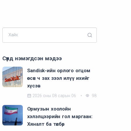
Хайх
Сүүлд нэмэгдсэн мэдээ
Sandisk-ийн орлого огцом
өссөн ч зах зээл илүү ихийг
хүсэв
2026 оны 08 сарын 06
98
Ормузын хоолойн
хэлэлцээрийн гол маргаан:
Хяналт ба төлбөр