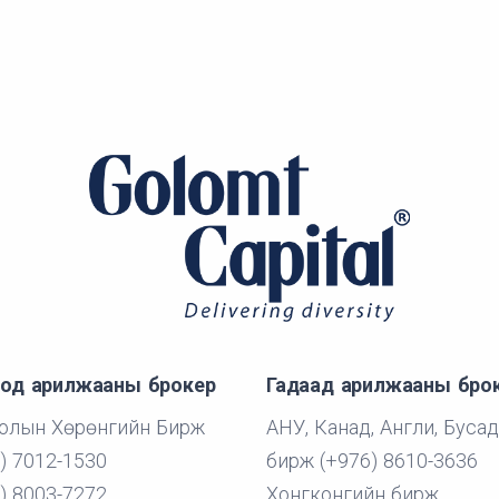
од арилжааны брокер
Гадаад арилжааны бро
олын Хөрөнгийн Бирж
АНУ, Канад, Англи, Бусад
) 7012-1530
бирж (+976) 8610-3636
) 8003-7272
Хонгконгийн бирж