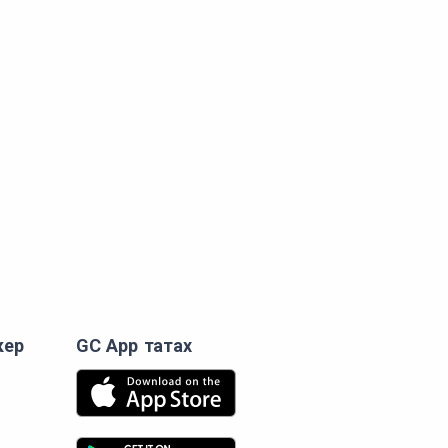
кер
GC App татах