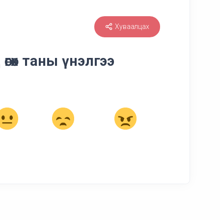
Хуваалцах
өгөх таны үнэлгээ