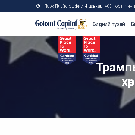
Парк Плэйс оффис, 4 давхар, 403 тоот, Чингисий
Бидний тухай
Б
Трамп
хө