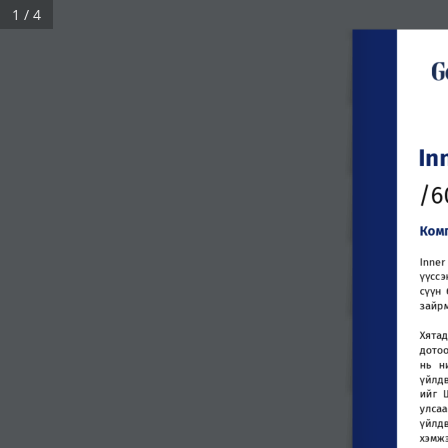
1 / 4
In
/6
Ком
Inner
үүссэ
сүүн
зайр
Хята
дото
нь
н
үйлд
ийг
улсаа
үйлд
хэмж