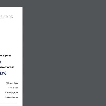
3.09.05
х зорилт
Y
омжит өсөлт
.13%
166
.
4
тэрбум
14
.
57
сая
ш
6.3
7
тэрбум
ш
5.35
тэрбум
ш