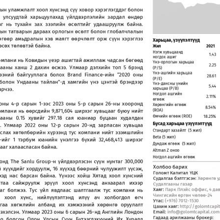
дын
уламжлалт
хоол
хүнсэнд
сүү
ховор
хэрэглэгддэг
болон
д
улсуудтай
харьцуулахад
үйлдвэрлэлийн
зардал
өндөр
аг
нь
тухайн
зах
зээлийн
өсөлтийг
удаашруулж
байна
.
дын
татварын
дараах
орлогын
өсөлт
болон
глобалчлалын
өгөөр
амьдралын
хэв
маягт
өөрчлөлт
орж
сүүн
хэрэглээ
Харьцаа
, 
үзүүлэлтүүд
өсөх
төлөвтэй
байна
.
Жил
2021
Нэгж
хувьцаанд
1.43
ногдох
ашиг
омпани
нь
Ковидын
үеэр
ашигтай
ажиллаж
чадсан
бөгөөд
Үнэ
-
орлогын харьцаа 
2.25
цааны
ханш
2
дахин
өсжээ
.
Улмаар
дэлхийн
топ
5
брэнд
(P/S)
Үнэ
-
ашгийн харьцаа 
гээний
байгууллага
болох
Brand
Finance
-
ийн
“
2020
оны
28.61
(P/E)
болон
Ундааны
тайлан
”
-
д
хамгийн
үнэ
цэнтэй
брэндээр
Үнэ
-
дансны үнийн 
5.44
арчээ
.
харьцаа (P/B)
Ногдол ашгийн 
2.11%
өгөөж
оны
4
-
р
сарын
1
-
ээс
2023
оны
5
-
р
сарын
26
-
ны
хооронд
Хөрөнгийн өгөөж 
8.54%
омпани
нь
өөрсдийн
9
,
871
,
604
ширхэг
хувьцааг
буюу
нийт
(ROA)
Өмчийн өгөөж (ROE)
18.25%
цааны
0
.
15
хувийг
297
.
18
сая
юаниар
буцаан
худалдан
Бусад
харьцаа
үзүүлэлтүүд
.
Улмаар
2022
оны
12
-
р
сарын
20
-
нд
зарласан
хувьцаа
Стандарт
хазайлт
(5 
жил
)
аслах
хөтөлбөрийн
хүрээнд
тус
компани
нийт
эзэмшлийн
Beta (5 жил)
%
-
ийг
1
тэрбум
юанийн
үнэлгээ
бүхий
32
,
468
,
413
ширхэг
Дундаж өгөөж  (5 жил)
ааг
халаасл
асан
байна
.
Altman Z оноо
Ногдол
ашгийн
өгөөж
онд
The
Sanlu
Group
-
н
үйлдвэрлэсэн
сүүн
нунтаг
300
,
000
Холбоо
барих
й
хүүхдийг
хордуулж
,
16
хүүхэд
бөөрний
чулуужилт
үүсэж
,
Голомт
Капитал
ҮЦК
хэд
нас
барсан
байна
.
Үүнээс
хойш
Хятад
хоол
хүнсний
Судалгаа
бэлтгэсэн
: 
Хөрөнгө
у
лтаа
сайжруулж
эрүүл
хоол
хүнсэнд
анхаарал
ихээр
Судалгааны
газар
Хаяг
:
Парк
Плэйс
оффис
, 4 
да
аг
болжээ
.
Тус
үйл
явдлаас
шалтгаалж
тус
компани
нь
Чингисийн
өргөн
чөлөө
-
24
л
хоол
хүнс
,
нийлүүлэлтэнд
илүү
ач
холбогдол
өгч
Утас
: 
(+976) 7012
-
1530
гаа
хөгжлийн
албанд
их
хэмжээний
хөрөнгө
оруулалт
Цахим
хаяг
: 
http://golomtcapi
эхэлсэн
.
Улмаар
2023
оны
6
сарын
26
-
нд
Английн
Лондон
Email: 
info@golomtcapital.com
Гадаад
арилжааны
брокер
:
оо
болсон
Олон
Улсын
Сүүн
Бүтээгдэхүүний
Их
Хуралд