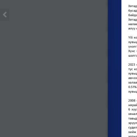
Хята
буса
байд
Хята
нөлө
илүү
Yili
к
хувь
үнэл
Хүнс
шалг
2023
тус
к
хувь
авчээ
хала
0
.
51
хувьц
2008
няра
6
хүү
хяна
тавьд
эрүү
судал
хийж
хотн