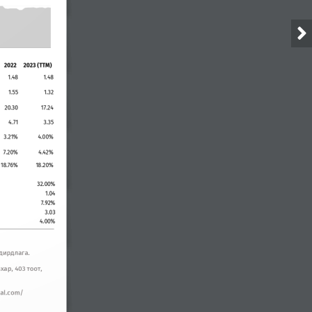
2022
2023 (TTM)
1.48
1.48
1.55
1.32
20.30
17.24
4.71
3.35
3.21%
4.00%
7.20%
4.42%
18.76%
18.20%
32
.00
%
1.04
7.92%
3.03
4.00%
дирдлага
. 
вхар
, 403 
тоот
, 
tal.com/