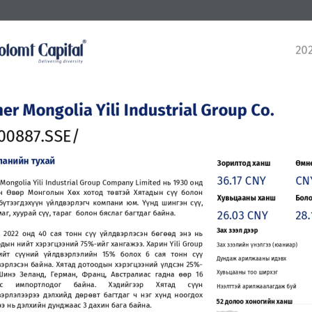
202
ner Mongolia 
Yili
Industrial Group Co.
00887.SSE/
панийн
тухай
Зорилтод
ханш
Өмнө
36.17 CNY
CN
Mongolia
Yili
Industrial
Group
Company
Limited
нь
1930
онд
н
Өвөр
Монголын
Хөх
хотод
төвтэй
Хятадын
сүү
болон
Хувьцааны
ханш
Бол
бүтээгдэхүүн
үйлдвэрлэгч
компани
юм
.
Үүнд
шингэн
сүү
,
26.03 CNY
28
маг
,
хуурай
сүү
,
тараг
болон
бяслаг
багтдаг
байна
.
Зах
зээл
дээр
д
2022
онд
40
сая
тонн
сүү
үйлдвэрлэсэн
бөгөөд
энэ
нь
одын
нийт
хэрэгцээний
75
%
-
ийг
хангажээ
.
Харин
Yili
Group
Зах
зээлийн
үнэлгээ
(
юаниар
)
ийт
сүүний
үйлдвэрлэлийн
15
%
болох
6
сая
тонн
сүү
Дундаж
арилжааны
идэвх
вэрлэсэн
байна
.
Хятад
дотоодын
хэрэгцээний
үлдсэн
25
%
-
Хувьцааны
тоо
ширхэг
Шинэ
Зеланд
,
Герман
,
Франц
,
Австралиас
гадна
өөр
16
с
импортлодог
байна
.
Хэдийгээр
Хятад
сүүн
Нээлттэй
арилжаалагдаж
буй
вэрлэлээрээ
дэлхийд
дөрөвт
багтдаг
ч
нэг
хүнд
ноогдох
52 
долоо
хоногийн
ханш
ээ
нь
дэлхийн
дунджаас
3
дахин
бага
байна
.