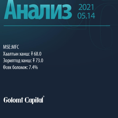
2021
05.14
MSE:MFC
Хаалтын
ханш
: ₮ 
68
.
0
Зорилто
д
ханш
:
₮ 
73
.0 
Өсөх
боломж
:
7.
4
%