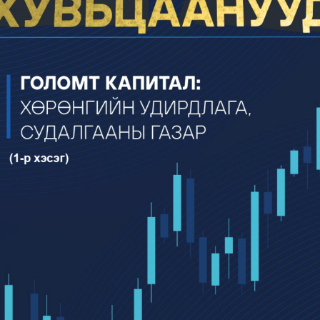
(1
-
р хэсэг
)