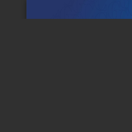
Page 1 of 21
ХУВЬЦААНЫ ХӨРӨНГӨ
ОРУУЛАЛТЫН ОРЧИН