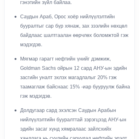
гэнэтийн зүйл байлаа.
Саудын Араб, Орос хоёр нийлүүлэлтийн
бууралтыг сар бүр хянаж, зах зээлийн нөхцөл
байдлаас шалтгаалан өөрчлөх боломжтой гэж
мэдэгдэв.
Мягмар гарагт нефтийн үнийг дэмжиж,
Goldman Sachs ойрын 12 сард АНУ-ын эдийн
засгийн уналт эхлэх магадлалыг 20% гэж
таамаглаж байснаас 15% -иар бууруулж байна
гэж мэдэгдэв.
Долдугаар сард эхэлсэн Саудын Арабын
нийлүүлэлтийн бууралттай зэрэгцээд АНУ-ын
эдийн засаг хүнд хямралаас зайлсхийх
хандлага нь сүүлийн саруудад нефтийн эрэлт,