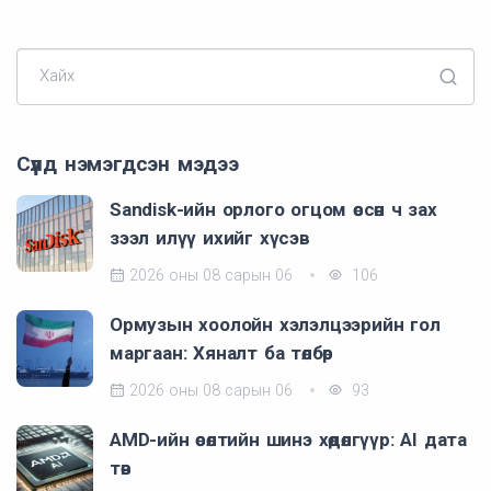
Хайх
Сүүлд нэмэгдсэн мэдээ
Sandisk-ийн орлого огцом өссөн ч зах
зээл илүү ихийг хүсэв
2026 оны 08 сарын 06
106
Ормузын хоолойн хэлэлцээрийн гол
маргаан: Хяналт ба төлбөр
2026 оны 08 сарын 06
93
AMD-ийн өсөлтийн шинэ хөдөлгүүр: AI дата
төв