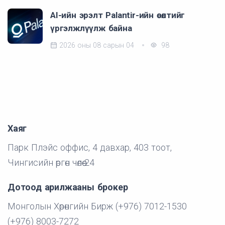
AI-ийн эрэлт Palantir-ийн өсөлтийг
үргэлжлүүлж байна
2026 оны 08 сарын 04
98
Хаяг
Парк Плэйс оффис, 4 давхар, 403 тоот,
Чингисийн өргөн чөлөө-24
Дотоод арилжааны брокер
Монголын Хөрөнгийн Бирж (+976) 7012-1530
(+976) 8003-7272