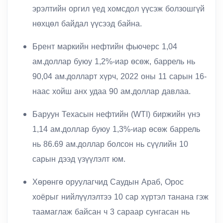
эрэлтийн оргил үед хомсдол үүсэж болзошгүй
нөхцөл байдал үүсээд байна.
Брент маркийн нефтийн фьючерс 1,04
ам.доллар буюу 1,2%-иар өсөж, баррель нь
90,04 ам.долларт хүрч, 2022 оны 11 сарын 16-
наас хойш анх удаа 90 ам.доллар давлаа.
Баруун Техасын нефтийн (WTI) биржийн үнэ
1,14 ам.доллар буюу 1,3%-иар өсөж баррель
нь 86.69 ам.доллар болсон нь сүүлийн 10
сарын дээд үзүүлэлт юм.
Хөрөнгө оруулагчид Саудын Араб, Орос
хоёрыг нийлүүлэлтээ 10 сар хүртэл танана гэж
таамаглаж байсан ч 3 сараар сунгасан нь