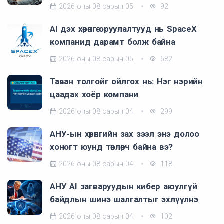
2026 оны 08 сарын 05
92
AI дэх хөрөнгө оруулалтууд нь SpaceX
компанид дарамт болж байна
2026 оны 08 сарын 05
682
Таван толгойг ойлгох нь: Нэг нэрийн
цаадах хоёр компани
2026 оны 08 сарын 04
299
АНУ-ын хөрөнгийн зах зээл энэ долоо
хоногт юунд төвлөрч байна вэ?
2026 оны 08 сарын 04
118
АНУ AI загваруудын кибер аюулгүй
байдлын шинэ шалгалтыг эхлүүлнэ
2026 оны 08 сарын 04
102