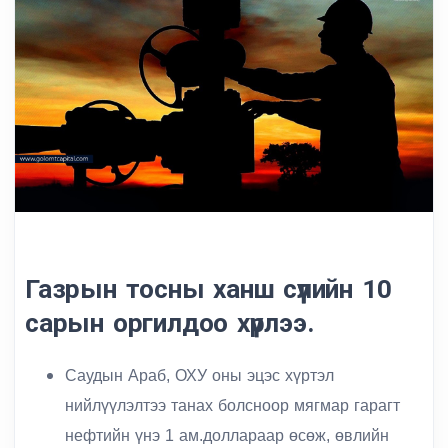
Газрын тосны ханш сүүлийн 10
сарын оргилдоо хүрлээ.
Саудын Араб, ОХУ оны эцэс хүртэл
нийлүүлэлтээ танах болсноор мягмар гарагт
нефтийн үнэ 1 ам.доллараар өсөж, өвлийн