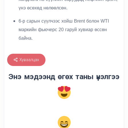
үнэ өсөхөд нөлөөлсөн.
6-р сарын сүүлчээс хойш Brent болон WTI
маркийн фьючерс 20 гаруй хувиар өссөн
байна.
Хуваалцах
Энэ мэдээнд өгөх таны үнэлгээ