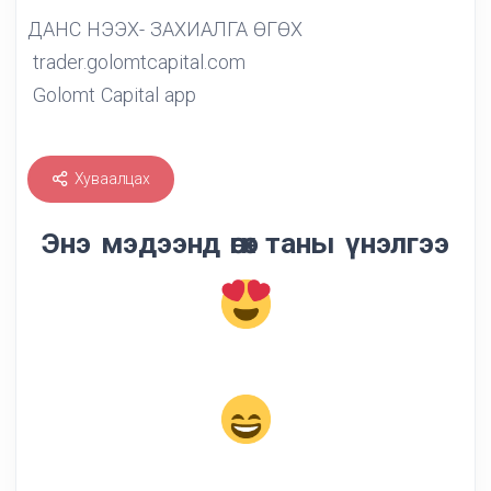
ДАНС НЭЭХ- ЗАХИАЛГА ӨГӨХ
trader.golomtcapital.com
Golomt Capital app
Хуваалцах
Энэ мэдээнд өгөх таны үнэлгээ