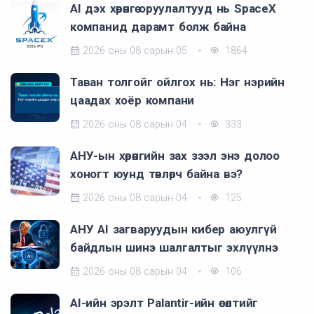
AI дэх хөрөнгө оруулалтууд нь SpaceX
компанид дарамт болж байна
2026 оны 08 сарын 05
1864
Таван толгойг ойлгох нь: Нэг нэрийн
цаадах хоёр компани
2026 оны 08 сарын 04
333
АНУ-ын хөрөнгийн зах зээл энэ долоо
хоногт юунд төвлөрч байна вэ?
2026 оны 08 сарын 04
125
АНУ AI загваруудын кибер аюулгүй
байдлын шинэ шалгалтыг эхлүүлнэ
2026 оны 08 сарын 04
106
AI-ийн эрэлт Palantir-ийн өсөлтийг