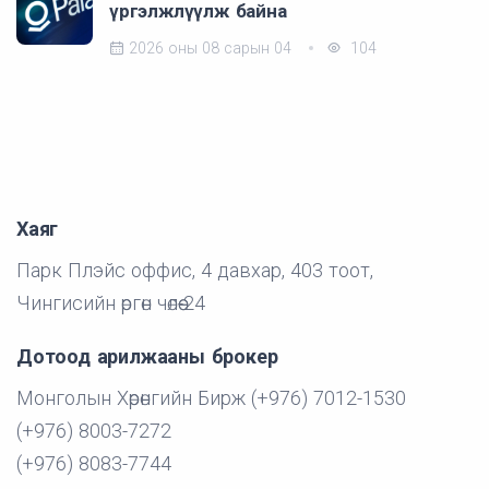
үргэлжлүүлж байна
2026 оны 08 сарын 04
104
Хаяг
Парк Плэйс оффис, 4 давхар, 403 тоот,
Чингисийн өргөн чөлөө-24
Дотоод арилжааны брокер
Монголын Хөрөнгийн Бирж (+976) 7012-1530
(+976) 8003-7272
(+976) 8083-7744