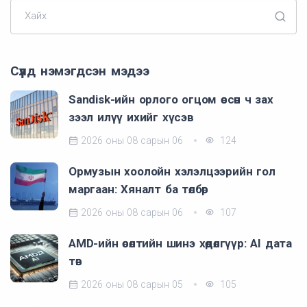
Хайх
Сүүлд нэмэгдсэн мэдээ
Sandisk-ийн орлого огцом өссөн ч зах
зээл илүү ихийг хүсэв
2026 оны 08 сарын 06
124
Ормузын хоолойн хэлэлцээрийн гол
маргаан: Хяналт ба төлбөр
2026 оны 08 сарын 06
107
AMD-ийн өсөлтийн шинэ хөдөлгүүр: AI дата
төв
2026 оны 08 сарын 05
105