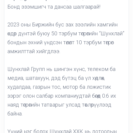
Бонд эзэмшигч та дансаа шалгаарай!
2023 оны Биржийн бус зах зээлийн хамгийн
өндөр дүнтэй буюу 50 тэрбум төгрөгийн “Шунхлай”
бондын эхний үндсэн төлөлт 10 тэрбум төгрөг
амжилттай хийгдлээ.
Шунхлай Групп нь шингэн хүнс, телеком ба
медиа, шатахуун, дэд бүтэц ба үл хөдлөх,
худалдаа, газрын тос, мотор ба ложистик
зэрэг олон салбар компаниудтай бөгөөд 0.6 их
наяд төгрөгийн татварыг улсад төвлөрүүлээд
байна.
Үүний нэг болох Шунхлай ХХК нь дотоодын