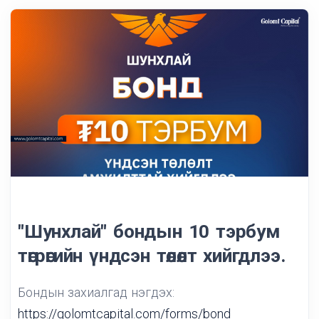
"Шунхлай" бондын 10 тэрбум
төгрөгийн үндсэн төлөлт хийгдлээ.
Бондын захиалгад нэгдэх:
https://golomtcapital.com/forms/bond