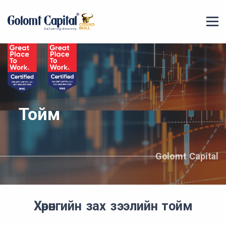
Тойм
Golomt Capital
Хөрөнгийн зах зээлийн тойм