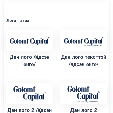
Лого татах
Дан лого /Үндсэн
Дан лого тексттэй
өнгө/
/Үндсэн өнгө/
Дан лого 2 /Үндсэн
Дан лого 2