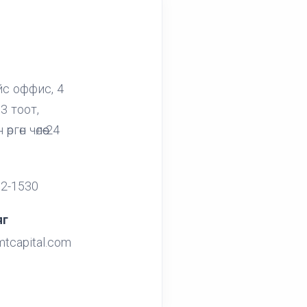
с оффис, 4
3 тоот,
ргөн чөлөө-24
12-1530
яг
mtcapital.com