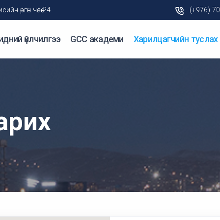
н өргөн чөлөө-24
(+976) 7
идний үйлчилгээ
GCC академи
Харилцагчийн туслах
арих