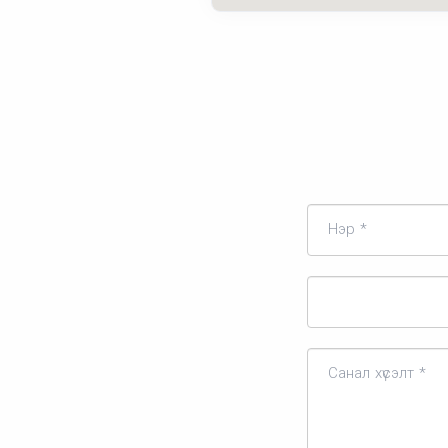
Нэр *
Санал хүсэлт *