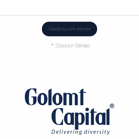
*
Заавал бөглөнө.