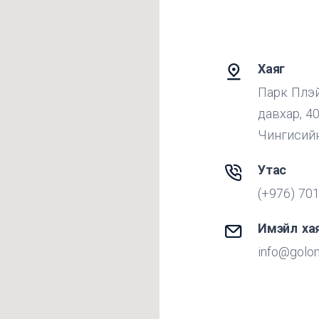
Хаяг
Парк Плэй
давхар, 40
Чингисийн ө
Утас
(+976) 70
Имэйл ха
info@golo