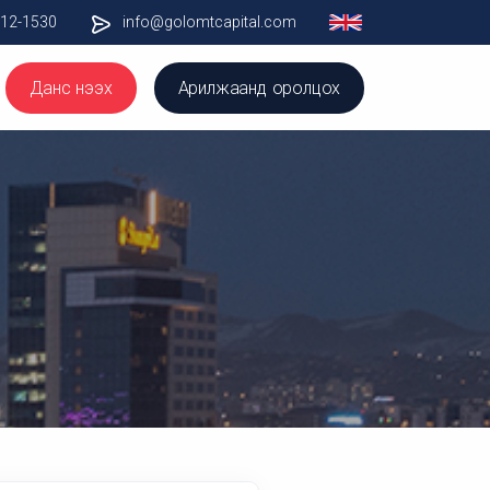
012-1530
info@golomtcapital.com
Данс нээх
Арилжаанд оролцох