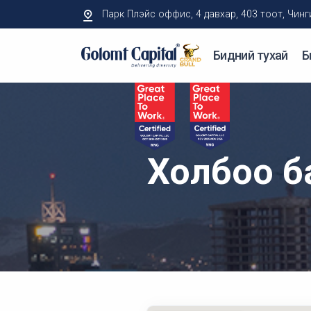
Парк Плэйс оффис, 4 давхар, 403 тоот, Чингисий
Бидний тухай
Б
Холбоо б