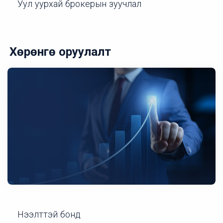
Уул уурхай брокерын зуучлал
Хөрөнгө оруулалт
Нээлттэй бонд