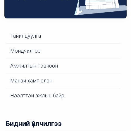
Танилцуулга
Мэндчилгээ
Амжилтын товчоон
Манай хамт олон
Нээлттэй ажлын байр
Бидний үйлчилгээ