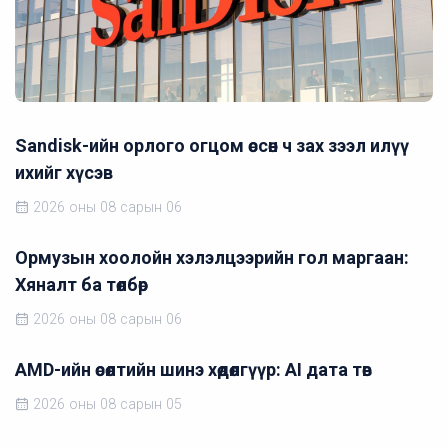
Sandisk-ийн орлого огцом өссөн ч зах зээл илүү
ихийг хүсэв
2026 оны 08 сарын 06
Ормузын хоолойн хэлэлцээрийн гол маргаан:
Хяналт ба төлбөр
2026 оны 08 сарын 06
AMD-ийн өсөлтийн шинэ хөдөлгүүр: AI дата төв
2026 оны 08 сарын 05