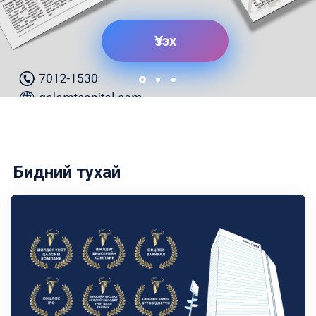
Үзэх
Бидний тухай