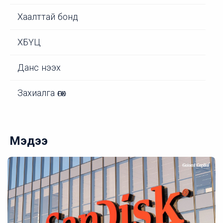
Хаалттай бонд
ХБҮЦ
Данс нээх
Захиалга өгөх
Мэдээ