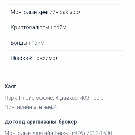
Монголын хөрөнгийн зах зээл
Криптовалютын тойм
Бондын тойм
Bluebook товхимол
Хаяг
Парк Плэйс оффис, 4 давхар, 403 тоот,
Чингисийн өргөн чөлөө-24
Дотоод арилжааны брокер
Монголын Хөрөнгийн Бирж (+976) 7012-1530