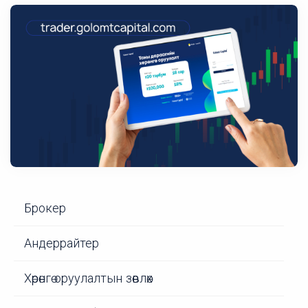
Брокер
Андеррайтер
Хөрөнгө оруулалтын зөвлөх