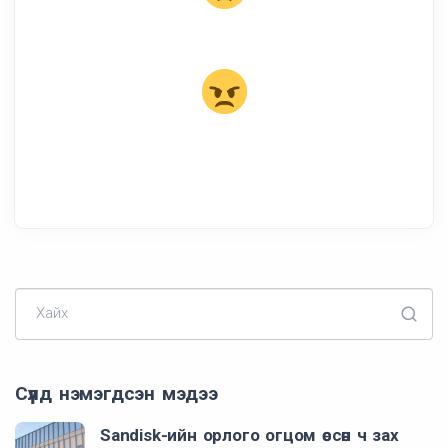
Хайх
Сүүлд нэмэгдсэн мэдээ
Sandisk-ийн орлого огцом өссөн ч зах