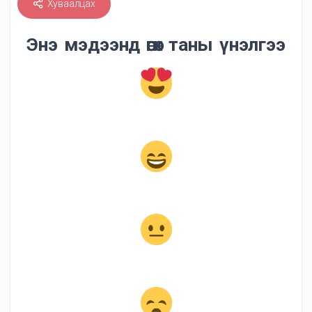
Хуваалцах
Энэ мэдээнд өгөх таны үнэлгээ