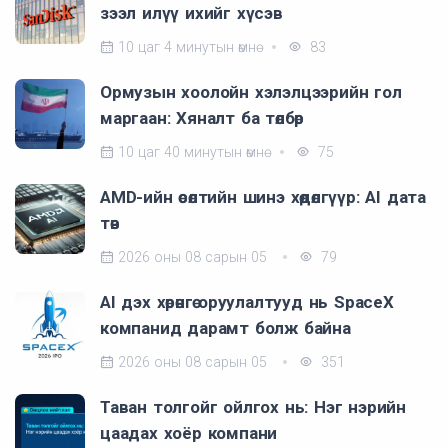
зээл илүү ихийг хүсэв
10 цаг 4 минутын өмнө
83
Ормузын хоолойн хэлэлцээрийн гол
маргаан: Хяналт ба төлбөр
10 цаг 40 минутын өмнө
75
AMD-ийн өсөлтийн шинэ хөдөлгүүр: AI дата
төв
2026 оны 08 сарын 05
79
AI дэх хөрөнгө оруулалтууд нь SpaceX
компанид дарамт болж байна
2026 оны 08 сарын 05
351
Таван толгойг ойлгох нь: Нэг нэрийн
цаадах хоёр компани