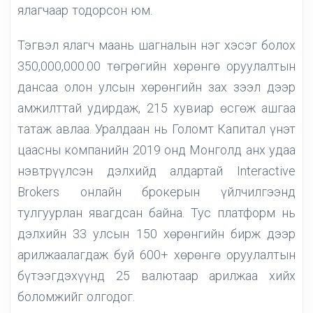
ялагчаар тодорсон юм.
Тэгвэл ялагч маань шагналын нэг хэсэг болох
350,000,000.00 төгрөгийн хөрөнгө оруулалтын
дансаа олон улсын хөрөнгийн зах зээл дээр
амжилттай удирдаж, 215 хувиар өсгөж ашгаа
татаж авлаа. Уралдаан нь Голомт Капитал үнэт
цаасны компанийн 2019 онд Монголд анх удаа
нэвтрүүлсэн дэлхийд алдартай Interactive
Brokers онлайн брокерын үйлчилгээнд
тулгуурлан явагдсан байна. Тус платформ нь
дэлхийн 33 улсын 150 хөрөнгийн бирж дээр
арилжаалагдаж буй 600+ хөрөнгө оруулалтын
бүтээгдэхүүнд 25 валютаар арилжаа хийх
боломжийг олгодог.