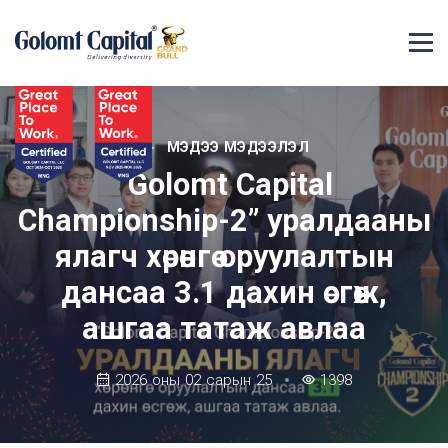
МЭДЭЭ МЭДЭЭЛЭЛ
“Golomt Capital
Championship-2” уралдааны
ялагч хөрөнгө оруулалтын
дансаа 3.1 дахин өсгөж,
ашгаа татаж авлаа
2026 оны 02 сарын 25
1398