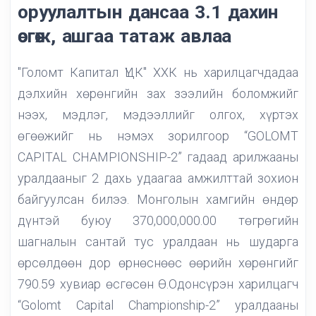
оруулалтын дансаа 3.1 дахин
өсгөж, ашгаа татаж авлаа
"Голомт Капитал ҮЦК" ХХК нь харилцагчдадаа
дэлхийн хөрөнгийн зах зээлийн боломжийг
нээх, мэдлэг, мэдээллийг олгох, хүртэх
өгөөжийг нь нэмэх зорилгоор “GOLOMT
CAPITAL CHAMPIONSHIP-2” гадаад арилжааны
уралдааныг 2 дахь удаагаа амжилттай зохион
байгуулсан билээ. Монголын хамгийн өндөр
дүнтэй буюу 370,000,000.00 төгрөгийн
шагналын сантай тус уралдаан нь шударга
өрсөлдөөн дор өрнөснөөс өөрийн хөрөнгийг
790.59 хувиар өсгөсөн Ө.Одонсүрэн харилцагч
“Golomt Capital Championship-2” уралдааны