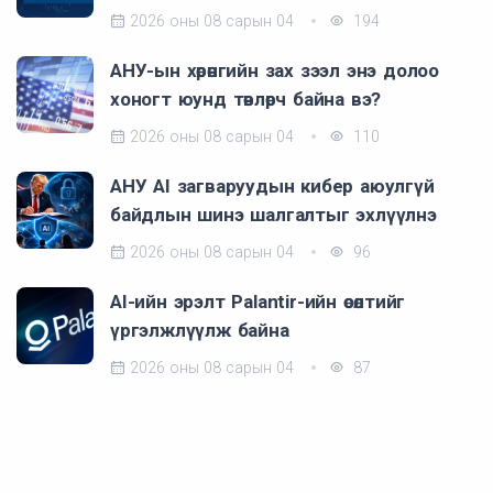
2026 оны 08 сарын 04
194
АНУ-ын хөрөнгийн зах зээл энэ долоо
хоногт юунд төвлөрч байна вэ?
2026 оны 08 сарын 04
110
АНУ AI загваруудын кибер аюулгүй
байдлын шинэ шалгалтыг эхлүүлнэ
2026 оны 08 сарын 04
96
AI-ийн эрэлт Palantir-ийн өсөлтийг
үргэлжлүүлж байна
2026 оны 08 сарын 04
87