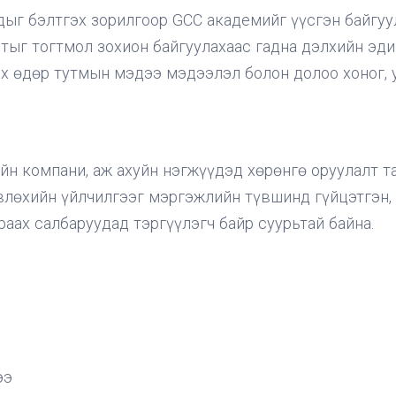
ыг бэлтгэх зорилгоор GCC академийг үүсгэн байгуу
ыг тогтмол зохион байгуулахаас гадна дэлхийн эдий
х өдөр тутмын мэдээ мэдээлэл болон долоо хоног, ул
йн компани, аж ахуйн нэгжүүдэд хөрөнгө оруулалт т
лөхийн үйлчилгээг мэргэжлийн түвшинд гүйцэтгэн,
аах салбаруудад тэргүүлэгч байр суурьтай байна.
ээ