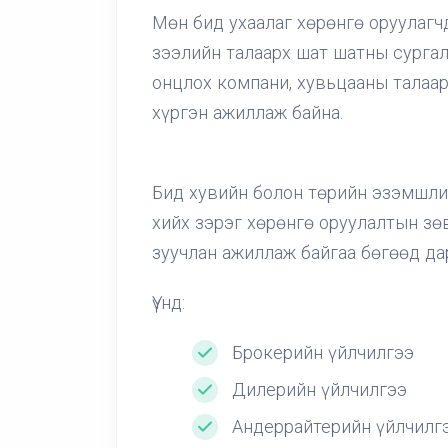
Мөн бид ухаалаг хөрөнгө оруулагчд
зээлийн талаарх шат шатны сургалт
онцлох компани, хувьцааны талаар
хүргэн ажиллаж байна.
Бид хувийн болон төрийн эзэмшли
хийх зэрэг хөрөнгө оруулалтын зөв
зуучлан ажиллаж байгаа бөгөөд дар
Үүнд:
Брокерийн үйлчилгээ
Дилерийн үйлчилгээ
Андеррайтерийн үйлчилг