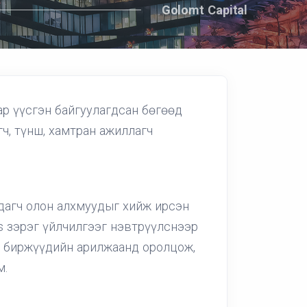
Golomt Capital
ар үүсгэн байгуулагдсан бөгөөд
гч, түнш, хамтран ажиллагч
дагч олон алхмуудыг хийж ирсэн
rs зэрэг үйлчилгээг нэвтрүүлснээр
̆н биржүүдийн арилжаанд оролцож,
м.