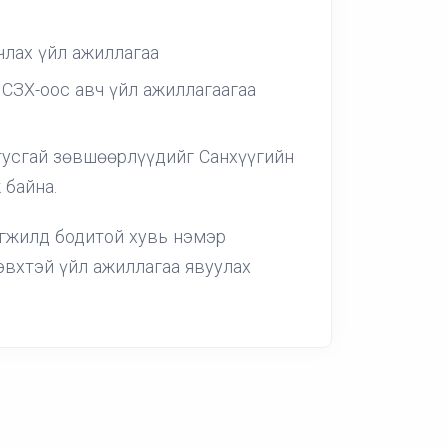
члах үйл ажиллагаа
СЗХ-оос авч үйл ажиллагаагаа
тусгай зөвшөөрлүүдийг Санхүүгийн
 байна.
гжилд бодитой хувь нэмэр
вхтэй үйл ажиллагаа явуулах