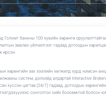
д Голомт банкны 100 хувийн хөрөнгө оруулалттайга
улалтын зөвлөх үйлчилгээг гадаад дотоодын харилца
ж ирсэн.
ын хөрөнгийн зах зээлийн хөгжилд хурд нэмсэн анх
лжааны систем, дэлхийд алдартай Interactive Broke
йсан хүссэн цагтаа (24/7) гадаад, дотоодын хөрөнгии
үтээгдэхүүнээс сонголтоо хийх боломжтой болсон ю