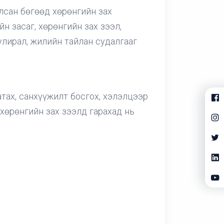
лсан бөгөөд хөрөнгийн зах
н засаг, хөрөнгийн зах зээл,
ирал, жилийн тайлан судалгааг
атах, санхүүжилт босгох, хэлэлцээр
 хөрөнгийн зах зээлд гарахад нь