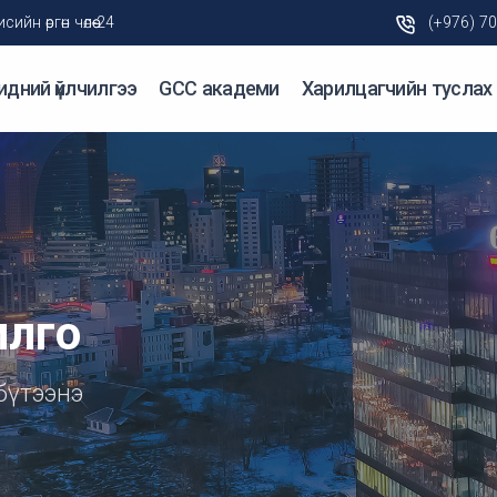
н өргөн чөлөө-24
(+976) 7
идний үйлчилгээ
GCC академи
Харилцагчийн туслах
илго
 бүтээнэ