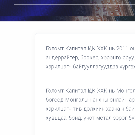
Голомт Капитал ҮЦК ХХК нь 2011 он
андеррайтер, брокер, хөрөнгө ору
харилцагч байгууллагууддаа хүргэ
Голомт Капитал ҮЦК ХХК нь Монгол
бөгөөд Монголын анхны онлайн ари
харилцагч тив дэлхийн хаана ч ба
хувьцаа, бонд, үнэт метал зэрэг б