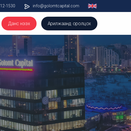
012-1530
info@golomtcapital.com
Данс нээх
Арилжаанд оролцох