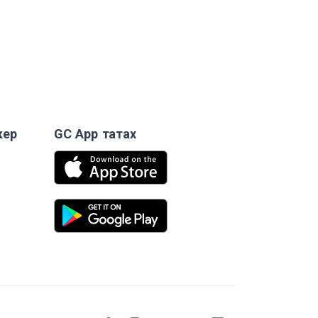
кер
GC App татах