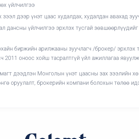
өх үйлчилгээ
 зээл дээр үнэт цаас худалдах, худалдан авахад зуу
л дансны үйлчилгээ эрхлэх тусгай зөвшөөрлүүдийг 
рхайн биржийн арилжааны зуучлагч /брокер/ эрхлэх 
ч 2011 оноос хойш тасралтгүй үйл ажиллагаа явуулж
ямагт дээдлэн Монголын үнэт цаасны зах зээлийн хө
өнгө оруулалт, брокерийн компани болохын төлөө идэ