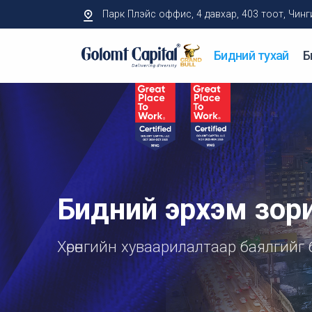
Парк Плэйс оффис, 4 давхар, 403 тоот, Чингисий
Бидний тухай
Б
Бидний эрхэм зор
Хөрөнгийн хуваарилалтаар баялгийг