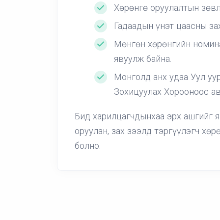
Хөрөнгө оруулалтын зөвл
Гадаадын үнэт цаасны зах
Мөнгөн хөрөнгийн номина
явуулж байна.
Монголд анх удаа Уул уу
Зохицуулах Хорооноос ав
Бид харилцагчдынхаа эрх ашгийг 
оруулан, зах зээлд тэргүүлэгч хөр
болно.