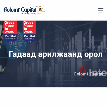
Гадаад арилжаанд орол
Golomt Capital