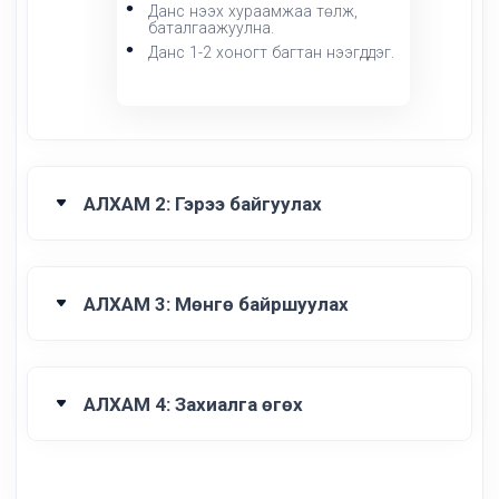
Данс нээх хураамжаа төлж,
баталгаажуулна.
Данс 1-2 хоногт багтан нээгддэг.
АЛХАМ 2: Гэрээ байгуулах
АЛХАМ 3: Мөнгө байршуулах
АЛХАМ 4: Захиалга өгөх