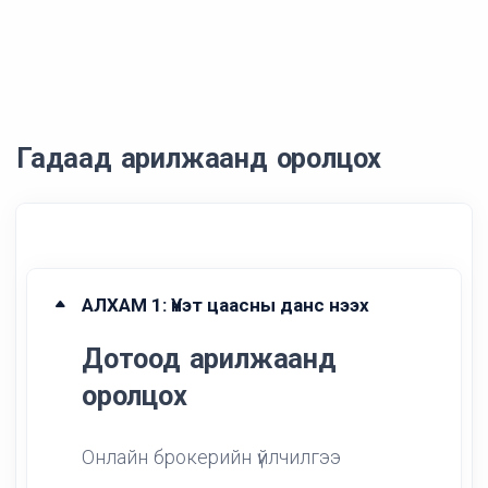
Гадаад арилжаанд оролцох
АЛХАМ 1: Үнэт цаасны данс нээх
Дотоод арилжаанд
оролцох
Онлайн брокерийн үйлчилгээ