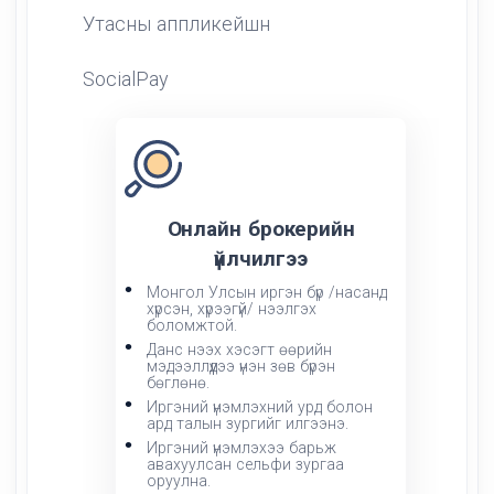
Утасны аппликейшн
SocialPay
Oнлайн брокерийн
үйлчилгээ
Монгол Улсын иргэн бүр /насанд
хүрсэн, хүрээгүй/ нээлгэх
боломжтой.
Данс нээх хэсэгт өөрийн
мэдээллүүдээ үнэн зөв бүрэн
бөглөнө.
Иргэний үнэмлэхний урд болон
ард талын зургийг илгээнэ.
Иргэний үнэмлэхээ барьж
авахуулсан сельфи зургаа
оруулна.