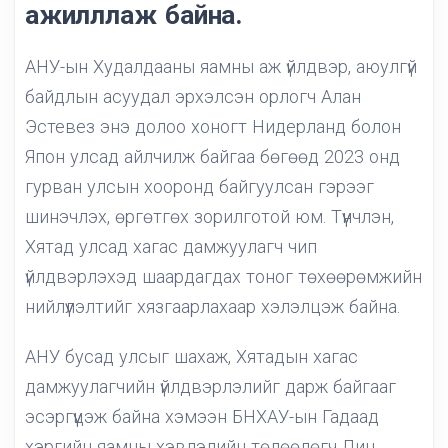
ажилллаж байна.
АНУ-ын Худалдааны яамны аж үйлдвэр, аюулгүй
байдлын асуудал эрхэлсэн орлогч Алан
Эстевез энэ долоо хоногт Нидерланд болон
Япон улсад айлчилж байгаа бөгөөд 2023 онд
гурван улсын хооронд байгуулсан гэрээг
шинэчлэх, өргөтгөх зорилготой юм. Түүнчлэн,
Хятад улсад хагас дамжуулагч чип
үйлдвэрлэхэд шаардагдах тоног төхөөрөмжийн
нийлүүлэлтийг хязгаарлахаар хэлэлцэж байна.
АНУ бусад улсыг шахаж, Хятадын хагас
дамжуулагчийн үйлдвэрлэлийг дарж байгааг
эсэргүүцэж байна хэмээн БНХАУ-ын Гадаад
хэргийн яамны хэвлэлийн төлөөлөгч Лин