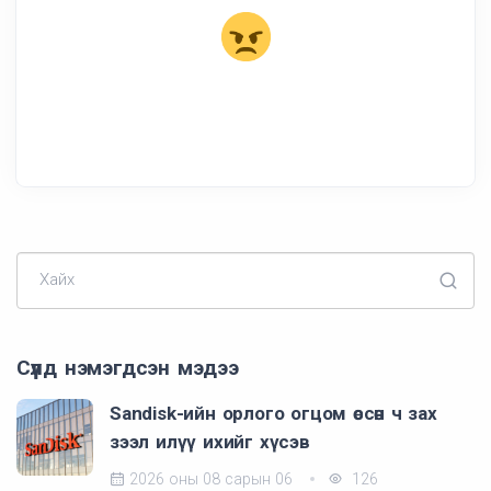
Хайх
Сүүлд нэмэгдсэн мэдээ
Sandisk-ийн орлого огцом өссөн ч зах
зээл илүү ихийг хүсэв
2026 оны 08 сарын 06
126