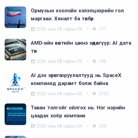
Ормузын хоолойн хэлэлцээрийн гол
маргаан: Хяналт ба төлбөр
2026 оны 08 сарын 06
111
AMD-ийн өсөлтийн шинэ хөдөлгүүр: AI дата
төв
2026 оны 08 сарын 05
106
AI дэх хөрөнгө оруулалтууд нь SpaceX
компанид дарамт болж байна
2026 оны 08 сарын 05
2192
Таван толгойг ойлгох нь: Нэг нэрийн
цаадах хоёр компани
2026 оны 08 сарын 04
334