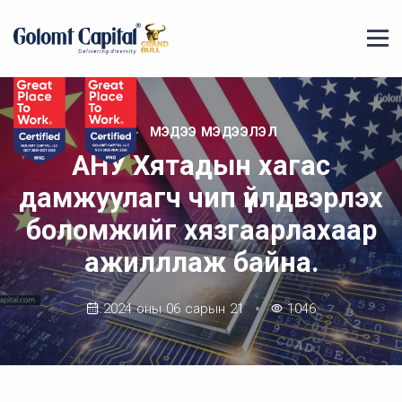
МЭДЭЭ МЭДЭЭЛЭЛ
АНУ Хятадын хагас
дамжуулагч чип үйлдвэрлэх
боломжийг хязгаарлахаар
ажилллаж байна.
2024 оны 06 сарын 21
1046