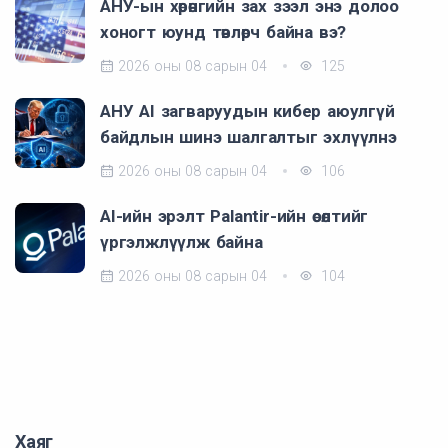
АНУ-ын хөрөнгийн зах зээл энэ долоо
хоногт юунд төвлөрч байна вэ?
2026 оны 08 сарын 04
125
АНУ AI загваруудын кибер аюулгүй
байдлын шинэ шалгалтыг эхлүүлнэ
2026 оны 08 сарын 04
106
AI-ийн эрэлт Palantir-ийн өсөлтийг
үргэлжлүүлж байна
2026 оны 08 сарын 04
104
Хаяг