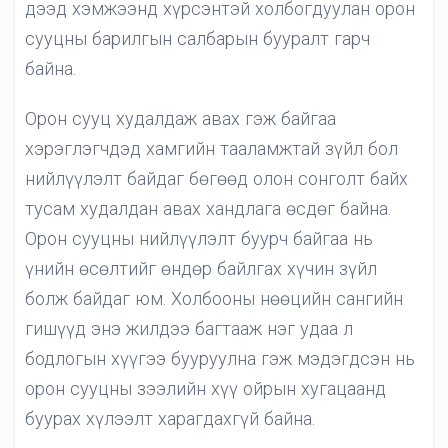
дээд хэмжээнд хүрсэнтэй холбогдуулан орон
сууцны барилгын салбарын бууралт гарч
байна.
Орон сууц худалдаж авах гэж байгаа
хэрэглэгчдэд хамгийн тааламжтай зүйл бол
нийлүүлэлт байдаг бөгөөд олон сонголт байх
тусам худалдан авах хандлага өсдөг байна.
Орон сууцны нийлүүлэлт буурч байгаа нь
үнийн өсөлтийг өндөр байлгах хүчин зүйл
болж байдаг юм. Холбооны нөөцийн сангийн
гишүүд энэ жилдээ багтааж нэг удаа л
бодлогын хүүгээ бууруулна гэж мэдэгдсэн нь
орон сууцны зээлийн хүү ойрын хугацаанд
буурах хүлээлт харагдахгүй байна.