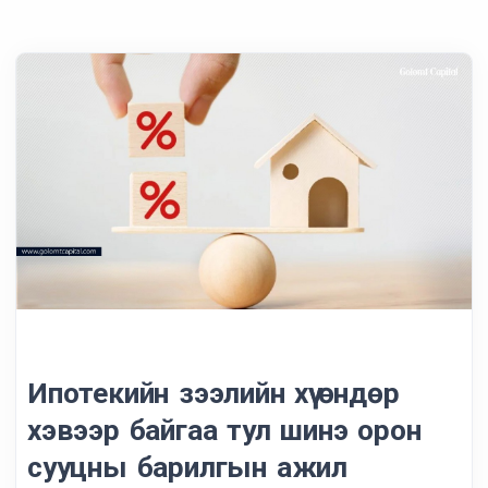
Ипотекийн зээлийн хүү өндөр
хэвээр байгаа тул шинэ орон
сууцны барилгын ажил