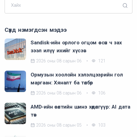
Хайх
Сүүлд нэмэгдсэн мэдээ
Sandisk-ийн орлого огцом өссөн ч зах
зээл илүү ихийг хүсэв
2026 оны 08 сарын 06
121
Ормузын хоолойн хэлэлцээрийн гол
маргаан: Хяналт ба төлбөр
2026 оны 08 сарын 06
106
AMD-ийн өсөлтийн шинэ хөдөлгүүр: AI дата
төв
2026 оны 08 сарын 05
103