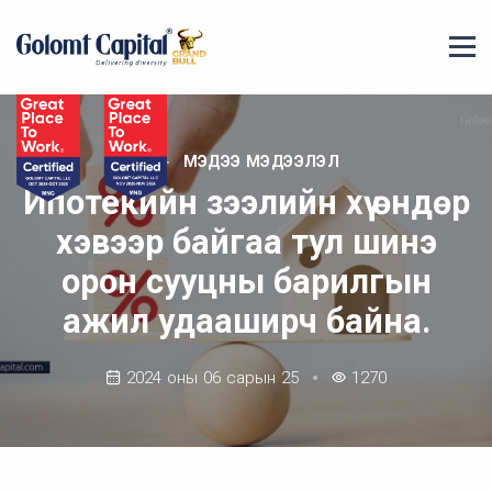
МЭДЭЭ МЭДЭЭЛЭЛ
Ипотекийн зээлийн хүү өндөр
хэвээр байгаа тул шинэ
орон сууцны барилгын
ажил удааширч байна.
2024 оны 06 сарын 25
1270