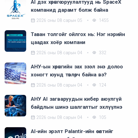
AI дэх хөрөнгө оруулалтууд нь SpaceX
компанид дарамт болж байна
2026 оны 08 сарын 05
1455
Таван толгойг ойлгох нь: Нэг нэрийн
цаадах хоёр компани
2026 оны 08 сарын 04
332
АНУ-ын хөрөнгийн зах зээл энэ долоо
хоногт юунд төвлөрч байна вэ?
2026 оны 08 сарын 04
124
АНУ AI загваруудын кибер аюулгүй
байдлын шинэ шалгалтыг эхлүүлнэ
2026 оны 08 сарын 04
105
AI-ийн эрэлт Palantir-ийн өсөлтийг