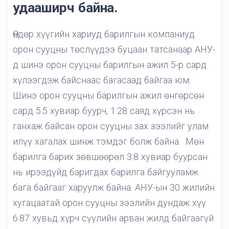
удааширч байна.
Өндөр хүүгийн хариуд барилгын компаниуд
орон сууцны төслүүдээ буцаан татсанаар АНУ-
д шинэ орон сууцны барилгын ажил 5-р сард
хүлээгдэж байснаас багасаад байгаа юм.
Шинэ орон сууцны барилгын ажил өнгөрсөн
сард 5.5 хувиар буурч, 1.28 саяд хүрсэн нь
ганхаж байсан орон сууцны зах зээлийг улам
илүү хагалах шинж тэмдэг болж байна. Мөн
барилга барих зөвшөөрөл 3.8 хувиар буурсан
нь ирээдүйд баригдах барилга байгууламж
бага байгааг харуулж байна. АНУ-ын 30 жилийн
хугацаатай орон сууцны зээлийн дундаж хүү
6.87 хувьд хүрч сүүлийн арван жилд байгаагүй