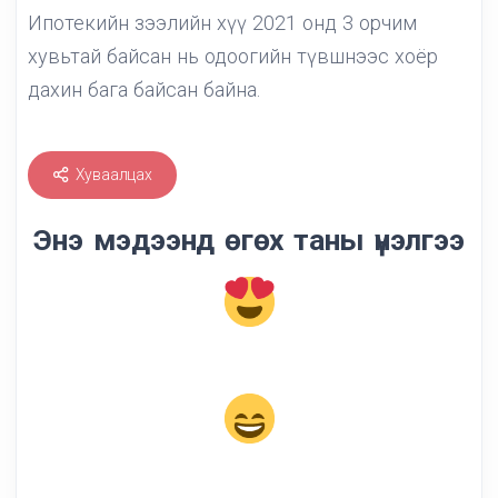
Ипотекийн зээлийн хүү 2021 онд 3 орчим
хувьтай байсан нь одоогийн түвшнээс хоёр
дахин бага байсан байна.
Хуваалцах
Энэ мэдээнд өгөх таны үнэлгээ