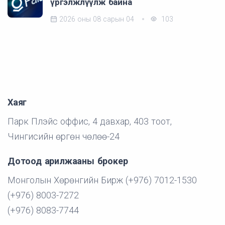
үргэлжлүүлж байна
2026 оны 08 сарын 04
103
Хаяг
Парк Плэйс оффис, 4 давхар, 403 тоот,
Чингисийн өргөн чөлөө-24
Дотоод арилжааны брокер
Монголын Хөрөнгийн Бирж (+976) 7012-1530
(+976) 8003-7272
(+976) 8083-7744