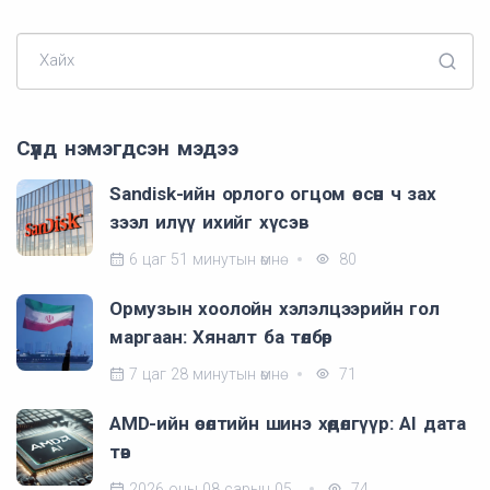
Хайх
Сүүлд нэмэгдсэн мэдээ
Sandisk-ийн орлого огцом өссөн ч зах
зээл илүү ихийг хүсэв
6 цаг 51 минутын өмнө
80
Ормузын хоолойн хэлэлцээрийн гол
маргаан: Хяналт ба төлбөр
7 цаг 28 минутын өмнө
71
AMD-ийн өсөлтийн шинэ хөдөлгүүр: AI дата
төв
2026 оны 08 сарын 05
74