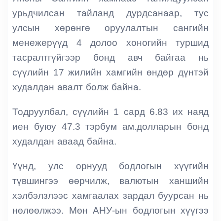
урьдчилсан тайланд дурдсанаар, тус
улсын хөрөнгө оруулалтын сангийн
менежерүүд 4 долоо хоногийн туршид
тасралтгүйгээр бонд авч байгаа нь
сүүлийн 17 жилийн хамгийн өндөр дүнтэй
худалдан авалт болж байна.
Тодруулбал, сүүлийн 1 сард 6.83 их наяд
иен буюу 47.3 тэрбум ам.долларын бонд
худалдан аваад байна.
Үүнд, улс орнууд бодлогын хүүгийн
түвшингээ өөрчилж, валютын ханшийн
хэлбэлзлээс хамгаалах зардал буурсан нь
нөлөөлжээ. Мөн АНУ-ын бодлогын хүүгээ