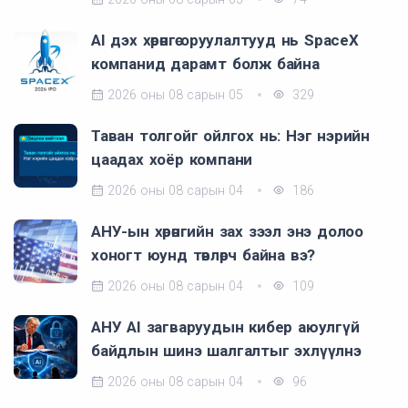
AI дэх хөрөнгө оруулалтууд нь SpaceX
компанид дарамт болж байна
2026 оны 08 сарын 05
329
Таван толгойг ойлгох нь: Нэг нэрийн
цаадах хоёр компани
2026 оны 08 сарын 04
186
АНУ-ын хөрөнгийн зах зээл энэ долоо
хоногт юунд төвлөрч байна вэ?
2026 оны 08 сарын 04
109
АНУ AI загваруудын кибер аюулгүй
байдлын шинэ шалгалтыг эхлүүлнэ
2026 оны 08 сарын 04
96