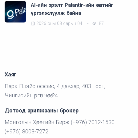
AI-ийн эрэлт Palantir-ийн өсөлтийг
үргэлжлүүлж байна
2026 оны 08 сарын 04
87
Хаяг
Парк Плэйс оффис, 4 давхар, 403 тоот,
Чингисийн өргөн чөлөө-24
Дотоод арилжааны брокер
Монголын Хөрөнгийн Бирж (+976) 7012-1530
(+976) 8003-7272