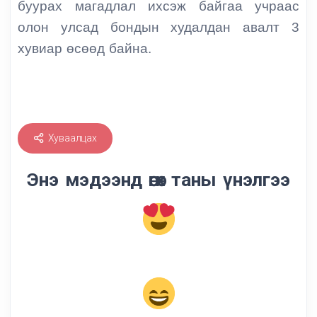
буурах магадлал ихсэж байгаа учраас
олон улсад бондын худалдан авалт 3
хувиар өсөөд байна.
Хуваалцах
Энэ мэдээнд өгөх таны үнэлгээ