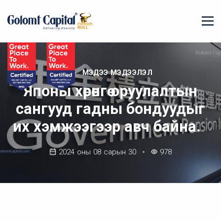
МЭДЭЭ МЭДЭЭЛЭЛ
Японы хөрөнгө оруулалтын
сангууд гадны бондуудыг
их хэмжээгээр авч байна.
2024 оны 08 сарын 30
978