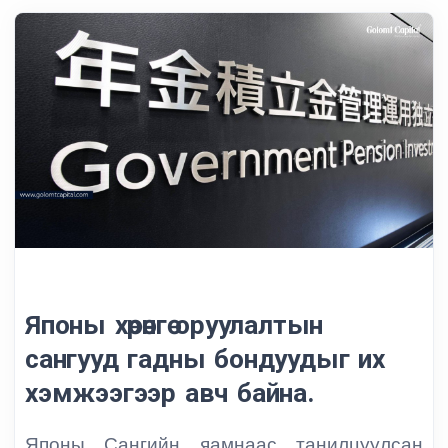
Японы хөрөнгө оруулалтын
сангууд гадны бондуудыг их
хэмжээгээр авч байна.
Японы Сангийн яамнаас танилцуулсан