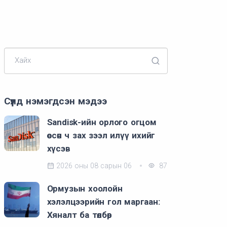
Хайх
Сүүлд нэмэгдсэн мэдээ
Sandisk-ийн орлого огцом
өссөн ч зах зээл илүү ихийг
хүсэв
2026 оны 08 сарын 06
87
Ормузын хоолойн
хэлэлцээрийн гол маргаан:
Хяналт ба төлбөр