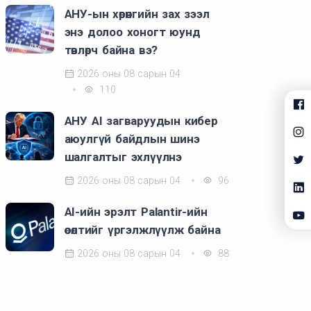
АНУ-ын хөрөнгийн зах зээл
энэ долоо хоногт юунд
төвлөрч байна вэ?
2026 оны 08 сарын 04
110
АНУ AI загваруудын кибер
аюулгүй байдлын шинэ
шалгалтыг эхлүүлнэ
2026 оны 08 сарын 04
96
AI-ийн эрэлт Palantir-ийн
өсөлтийг үргэлжлүүлж байна
2026 оны 08 сарын 04
88