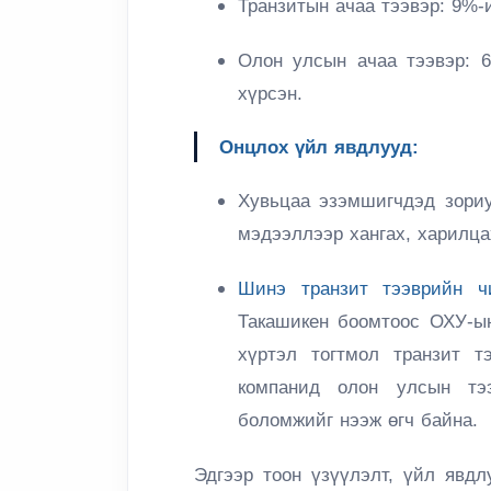
Транзитын ачаа тээвэр:
9%-и
Олон улсын ачаа тээвэр:
6
хүрсэн.
Онцлох үйл явдлууд:
Хувьцаа эзэмшигчдэд зори
мэдээллээр хангах, харилц
Шинэ транзит тээврийн чи
Такашикен боомтоос ОХУ-ы
хүртэл тогтмол транзит т
компанид олон улсын тэ
боломжийг нээж өгч байна.
Эдгээр тоон үзүүлэлт, үйл явдл