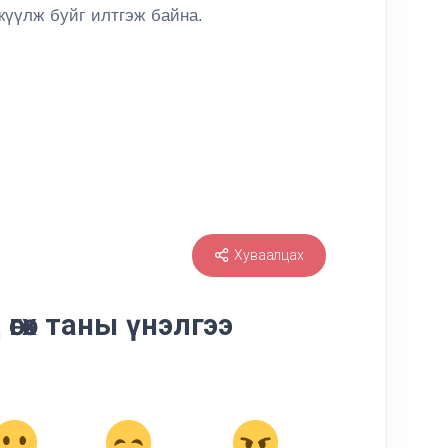
жүүлж буйг илтгэж байна.
Хуваалцах
өгөх таны үнэлгээ