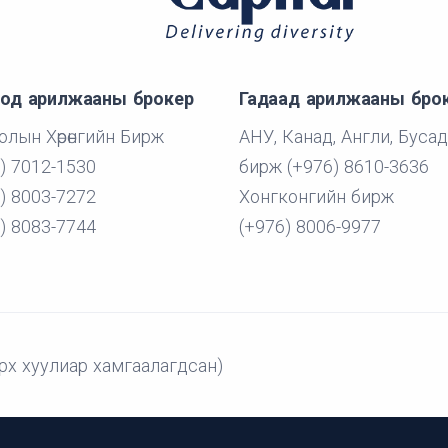
од арилжааны брокер
Гадаад арилжааны бро
лын Хөрөнгийн Бирж
АНУ, Канад, Англи, Бусад
) 7012-1530
бирж (+976) 8610-3636
) 8003-7272
Хонгконгийн бирж
) 8083-7744
(+976) 8006-9977
рх хуулиар хамгаалагдсан)