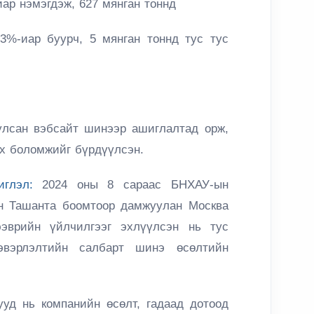
ар нэмэгдэж, 627 мянган тоннд
3%-иар буурч, 5 мянган тоннд тус тус
улсан вэбсайт шинээр ашиглалтад орж,
ах боломжийг бүрдүүлсэн.
глэл:
2024 оны 8 сараас БНХАУ-ын
н Ташанта боомтоор дамжуулан Москва
ээврийн үйлчилгээг эхлүүлсэн нь тус
эвэрлэлтийн салбарт шинэ өсөлтийн
ууд нь компанийн өсөлт, гадаад дотоод