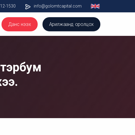
012-1530
info@golomtcapital.com
Данс нээх
Арилжаанд оролцох
 тэрбум
жээ.