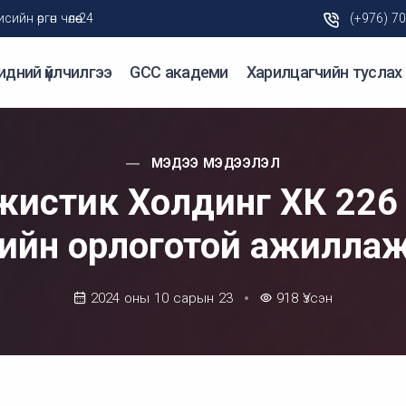
н өргөн чөлөө-24
(+976) 7
идний үйлчилгээ
GCC академи
Харилцагчийн туслах
МЭДЭЭ МЭДЭЭЛЭЛ
истик Холдинг ХК 226
рөгийн орлоготой ажилла
2024 оны 10 сарын 23
918
Үзсэн