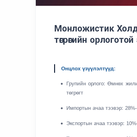
Монложистик Холд
төгрөгийн орлогот
Онцлох үзүүлэлтүүд:
Групийн орлого:
Өмнөх жилий
төгрөгт
Импортын ачаа тээвэр:
28%-
Экспортын ачаа тээвэр:
10%-