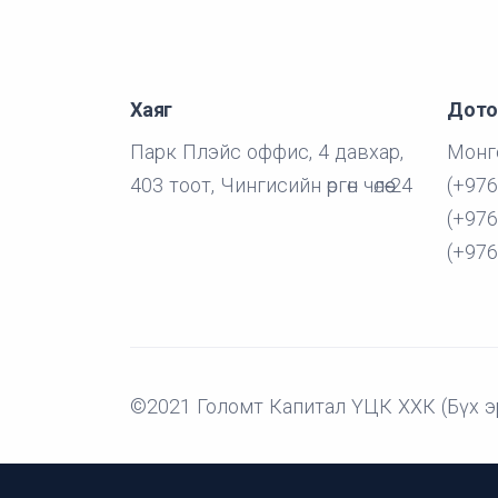
Хаяг
Дото
Парк Плэйс оффис, 4 давхар,
Монго
403 тоот, Чингисийн өргөн чөлөө-24
(+976
(+976
(+976
©2021 Голомт Капитал ҮЦК ХХК (Бүх э