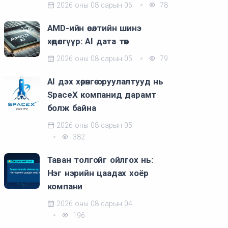
2026 оны 08 сарын 06
78
AMD-ийн өсөлтийн шинэ
хөдөлгүүр: AI дата төв
2026 оны 08 сарын 05
79
AI дэх хөрөнгө оруулалтууд нь
SpaceX компанид дарамт
болж байна
2026 оны 08 сарын 05
382
Таван толгойг ойлгох нь:
Нэг нэрийн цаадах хоёр
компани
2026 оны 08 сарын 04
196