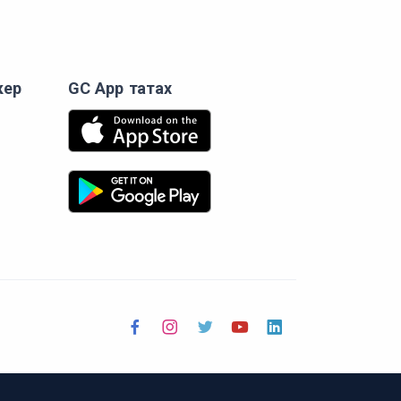
кер
GC App татах