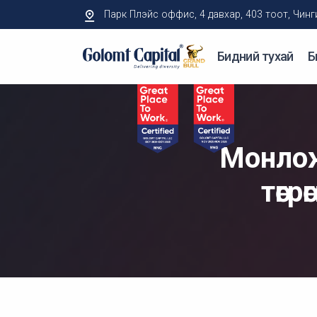
Парк Плэйс оффис, 4 давхар, 403 тоот, Чингисий
Бидний тухай
Б
Монлож
төг