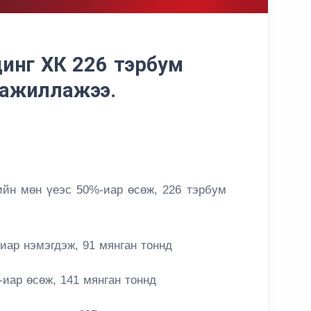
инг ХК 226 тэрбум
ой ажиллажээ.
н мөн үеэс 50%-иар өсөж, 226 тэрбум
иар нэмэгдэж, 91 мянган тоннд
иар өсөж, 141 мянган тоннд