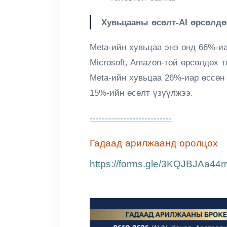
Хувьцааны өсөлт-AI өрсөлдө
Meta-ийн хувьцаа энэ онд 66%-иа
Microsoft, Amazon-той өрсөлдөх 
Meta-ийн хувьцаа 26%-иар өссөн 
15%-ийн өсөлт үзүүлжээ.
---------------------------
Гадаад арилжаанд оролцох
https://forms.gle/3KQJBJAa4