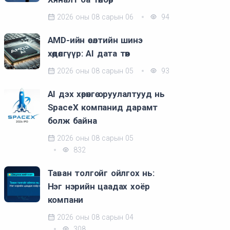
2026 оны 08 сарын 06
94
AMD-ийн өсөлтийн шинэ
хөдөлгүүр: AI дата төв
2026 оны 08 сарын 05
93
AI дэх хөрөнгө оруулалтууд нь
SpaceX компанид дарамт
болж байна
2026 оны 08 сарын 05
832
Таван толгойг ойлгох нь:
Нэг нэрийн цаадах хоёр
компани
2026 оны 08 сарын 04
308