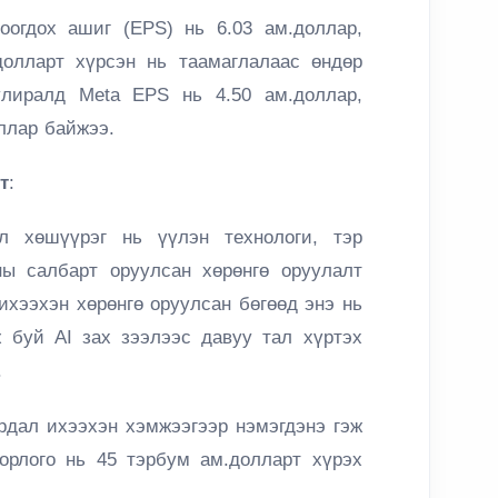
оогдох ашиг (EPS) нь 6.03 ам.доллар,
долларт хүрсэн нь таамаглалаас өндөр
лиралд Meta EPS нь 4.50 ам.доллар,
оллар байжээ.
т
:
ол хөшүүрэг нь үүлэн технологи, тэр
ы салбарт оруулсан хөрөнгө оруулалт
 ихээхэн хөрөнгө оруулсан бөгөөд энэ нь
 буй AI зах зээлээс давуу тал хүртэх
.
рдал ихээхэн хэмжээгээр нэмэгдэнэ гэж
орлого нь 45 тэрбум ам.долларт хүрэх