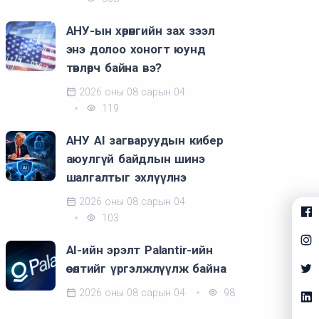
АНУ-ын хөрөнгийн зах зээл
энэ долоо хоногт юунд
төвлөрч байна вэ?
2026 оны 08 сарын 04
119
АНУ AI загваруудын кибер
аюулгүй байдлын шинэ
шалгалтыг эхлүүлнэ
2026 оны 08 сарын 04
103
AI-ийн эрэлт Palantir-ийн
өсөлтийг үргэлжлүүлж байна
2026 оны 08 сарын 04
98