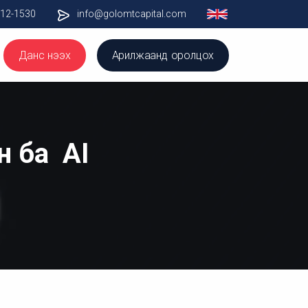
012-1530
info@golomtcapital.com
Данс нээх
Арилжаанд оролцох
н ба AI