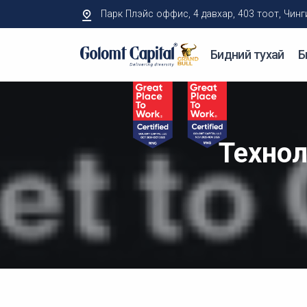
Парк Плэйс оффис, 4 давхар, 403 тоот, Чингисий
Бидний тухай
Б
Технол