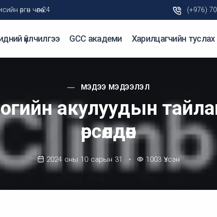
н өргөн чөлөө-24
(+976) 7
идний үйлчилгээ
GCC академи
Харилцагчийн туслах
МЭДЭЭ МЭДЭЭЛЭЛ
огийн акулуудын тайла
өрсөлдөөн
2024 оны 10 сарын 31
1003
Үзсэн