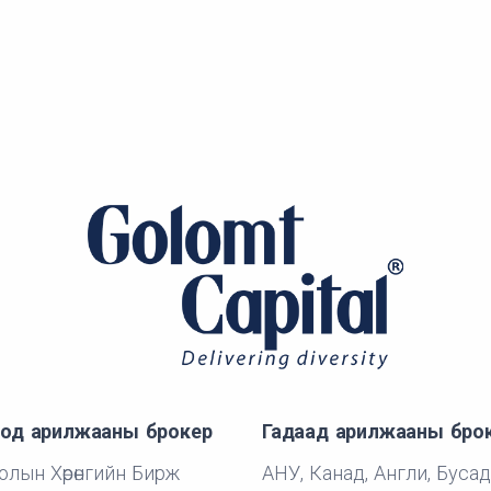
од арилжааны брокер
Гадаад арилжааны бро
лын Хөрөнгийн Бирж
АНУ, Канад, Англи, Бусад