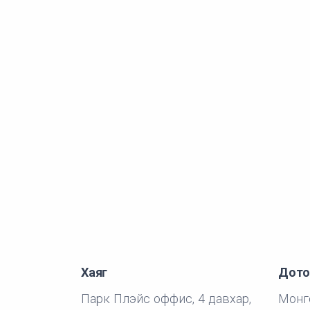
Хаяг
Дото
Парк Плэйс оффис, 4 давхар,
Монго