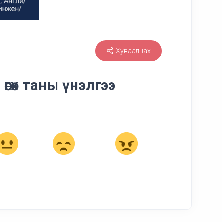
Хуваалцах
өгөх таны үнэлгээ