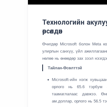
Технологийн акулу
өрсөлдөөн
Өчигдөр Microsoft болон Meta к
улирлын санхүү, үйл ажиллагаан
нөлөө нь өнөөдөр зах зээл нээгд
Тайлан-Өсөлттэй
Microsoft-ийн нэгж хувьцаа
орлого нь 65.6 тэрбум 
таамаглалаас давжээ. 
ам.доллар, орлого нь 56.5 