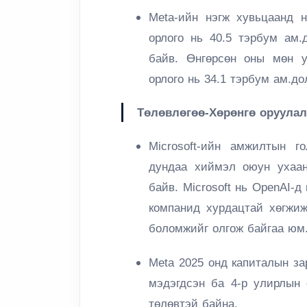
Meta-ийн нэгж хувьцаанд н
орлого нь 40.5 тэрбум ам.
байв. Өнгөрсөн оны мөн у
орлого нь 34.1 тэрбум ам.д
Төлөвлөгөө-Хөрөнгө оруулал
Microsoft-ийн амжилтын г
дундаа хиймэл оюун ухаан
байв. Microsoft нь OpenAI-д
компанид хурдацтай хөгжиж
боломжийг олгож байгаа юм
Meta 2025 онд капиталын за
мэдэгдсэн ба 4-р улирлын 
төлөвтэй байна.