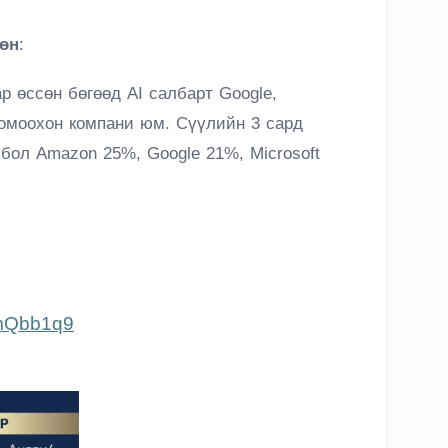
өн
:
р өссөн бөгөөд AI салбарт Google,
томоохон компани юм. Сүүлийн 3 сард
бол Amazon 25%, Google 21%, Microsoft
4mQbb1q9