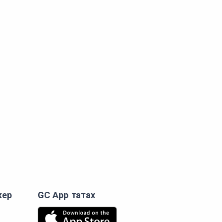
кер
GC App татах