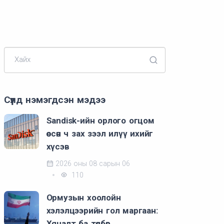
Хайх
Сүүлд нэмэгдсэн мэдээ
Sandisk-ийн орлого огцом
өссөн ч зах зээл илүү ихийг
хүсэв
2026 оны 08 сарын 06
110
Ормузын хоолойн
хэлэлцээрийн гол маргаан:
Хяналт ба төлбөр