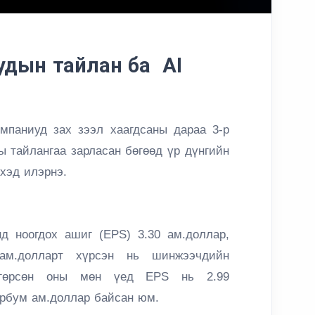
удын тайлан ба AI
омпаниуд зах зээл хаагдсаны дараа 3-р
ы тайлангаа зарласан бөгөөд үр дүнгийн
эхэд илэрнэ.
нд ноогдох ашиг (EPS) 3.30 ам.доллар,
ам.долларт хүрсэн нь шинжээчдийн
Өнгөрсөн оны мөн үед EPS нь 2.99
тэрбум ам.доллар байсан юм.