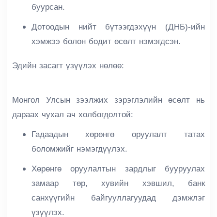
буурсан.
Дотоодын нийт бүтээгдэхүүн (ДНБ)-ийн
хэмжээ болон бодит өсөлт нэмэгдсэн.
Эдийн засагт үзүүлэх нөлөө:
Монгол Улсын зээлжих зэрэглэлийн өсөлт нь
дараах чухал ач холбогдолтой:
Гадаадын хөрөнгө оруулалт татах
боломжийг нэмэгдүүлэх.
Хөрөнгө оруулалтын зардлыг бууруулах
замаар төр, хувийн хэвшил, банк
санхүүгийн байгууллагуудад дэмжлэг
үзүүлэх.