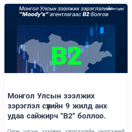
Монгол Улсын зээлжих
зэрэглэл сүүлийн 9 жилд анх
удаа сайжирч "В2" боллоо.
Олон улсын зээлжих зэрэглэлийн үнэлгээний