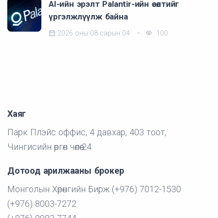
AI-ийн эрэлт Palantir-ийн өсөлтийг
үргэлжлүүлж байна
2026 оны 08 сарын 04
100
Хаяг
Парк Плэйс оффис, 4 давхар, 403 тоот,
Чингисийн өргөн чөлөө-24
Дотоод арилжааны брокер
Монголын Хөрөнгийн Бирж (+976) 7012-1530
(+976) 8003-7272