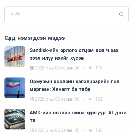
Хайх
Сүүлд нэмэгдсэн мэдээ
Sandisk-ийн орлого огцом өссөн ч зах
зээл илүү ихийг хүсэв
2026 оны 08 сарын 06
119
Ормузын хоолойн хэлэлцээрийн гол
маргаан: Хяналт ба төлбөр
2026 оны 08 сарын 06
102
AMD-ийн өсөлтийн шинэ хөдөлгүүр: AI дата
төв
2026 оны 08 сарын 05
102