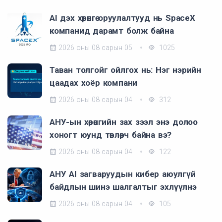
AI дэх хөрөнгө оруулалтууд нь SpaceX
компанид дарамт болж байна
2026 оны 08 сарын 05
1025
Таван толгойг ойлгох нь: Нэг нэрийн
цаадах хоёр компани
2026 оны 08 сарын 04
312
АНУ-ын хөрөнгийн зах зээл энэ долоо
хоногт юунд төвлөрч байна вэ?
2026 оны 08 сарын 04
122
АНУ AI загваруудын кибер аюулгүй
байдлын шинэ шалгалтыг эхлүүлнэ
2026 оны 08 сарын 04
105