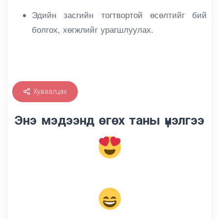
Эдийн засгийн тогтвортой өсөлтийг бий
болгох, хөгжлийг урагшлуулах.
Хуваалцах
Энэ мэдээнд өгөх таны үнэлгээ