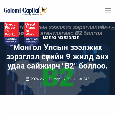
МЭДЭЭ МЭДЭЭЛЭЛ
Монгол Улсын зээлжих
зэрэглэл сүүлийн 9 жилд анх
удаа сайжирч "В2" боллоо.
2024 оны 11 сарын 20
545