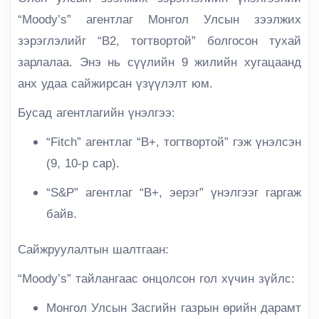
“Moody’s” агентлаг Монгол Улсын зээлжих
зэрэглэлийг “B2, тогтвортой” болгосон тухай
зарлалаа. Энэ нь сүүлийн 9 жилийн хугацаанд
анх удаа сайжирсан үзүүлэлт юм.
Бусад агентлагийн үнэлгээ:
“Fitch” агентлаг “B+, тогтвортой” гэж үнэлсэн
(9, 10-р сар).
“S&P” агентлаг “B+, эерэг” үнэлгээг гаргаж
байв.
Сайжруулалтын шалтгаан:
“Moody’s” тайлангаас онцолсон гол хүчин зүйлс:
Монгол Улсын Засгийн газрын өрийн дарамт