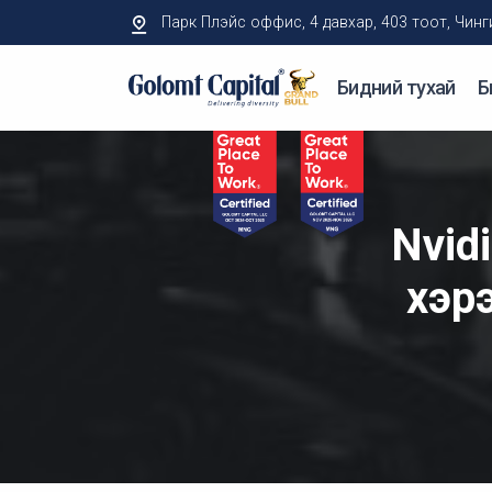
Парк Плэйс оффис, 4 давхар, 403 тоот, Чингисий
Бидний тухай
Б
Nvidi
хэр