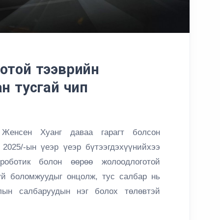
оготой тээврийн
н тусгай чип
ал Женсен Хуанг
даваа гарагт болсон
 2025/
-ын үеэр
үеэр бүтээгдэхүүнийхээ
роботик болон өөрөө жолоодлоготой
й боломжуудыг онцолж, тус салбар нь
лын салбаруудын нэг болох төлөвтэй