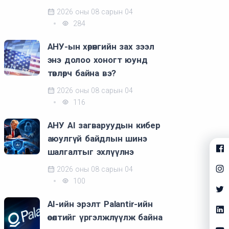
2026 оны 08 сарын 04
284
АНУ-ын хөрөнгийн зах зээл
энэ долоо хоногт юунд
төвлөрч байна вэ?
2026 оны 08 сарын 04
116
АНУ AI загваруудын кибер
аюулгүй байдлын шинэ
шалгалтыг эхлүүлнэ
2026 оны 08 сарын 04
100
AI-ийн эрэлт Palantir-ийн
өсөлтийг үргэлжлүүлж байна