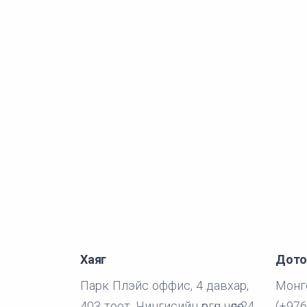
Хаяг
Дото
Парк Плэйс оффис, 4 давхар,
Монго
403 тоот, Чингисийн өргөн чөлөө-24
(+976