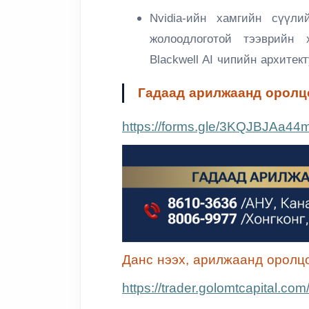
Nvidia-ийн хамгийн сүүл
жолоодлоготой тээврийн 
Blackwell AI чипийн архитек
Гадаад арилжаанд оролц
https://forms.gle/3KQJBJAa4
Данс нээх, арилжаанд оролцо
https://trader.golomtcapital.com