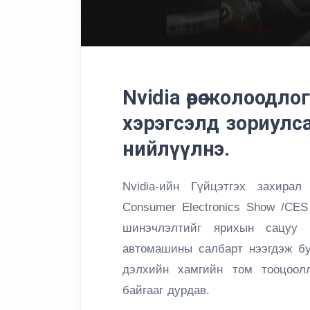
Nvidia өөрөө жолоодл
хэрэгсэлд зориулса
нийлүүлнэ.
Nvidia-ийн Гүйцэтгэх захир
Consumer Electronics Show /
CES
шинэчлэлтийг ярихын сацуу
автомашины салбарт нээгдэж бу
дэлхийн хамгийн том тооцоол
байгааг дурдав.