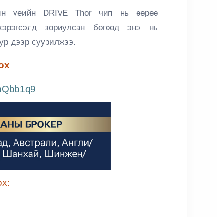
ийн үеийн
DRIVE Thor чип
нь өөрөө
хэрэгсэлд зориулсан бөгөөд энэ нь
тур дээр суурилжээ.
ох
4mQbb1q9
х:
/