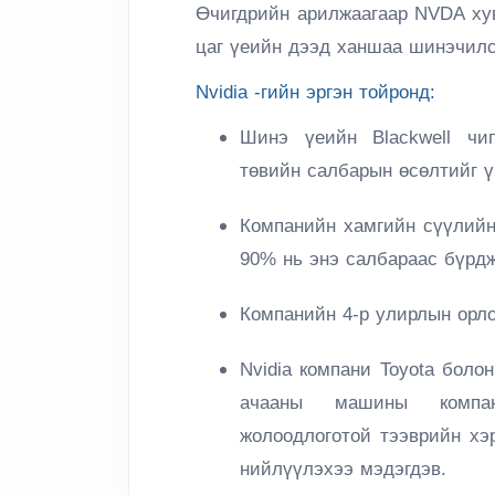
Өчигдрийн арилжаагаар NVDA
ху
цаг үеийн дээд ханшаа шинэчилс
Nvidia -гийн эргэн тойронд:
Шинэ үеийн Blackwell чип
төвийн салбарын өсөлтийг 
Компанийн хамгийн сүүлийн
90% нь энэ салбараас бүрдж
Компанийн 4-р улирлын орл
Nvidia компани
Toyota
боло
ачааны машины компан
жолоодлоготой тээврийн хэ
нийлүүлэхээ мэдэгдэв.