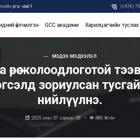
н өргөн чөлөө-24
(+976) 7
идний үйлчилгээ
GCC академи
Харилцагчийн туслах
МЭДЭЭ МЭДЭЭЛЭЛ
a өөрөө жолоодлоготой тэ
эгсэлд зориулсан тусгай
нийлүүлнэ.
2025 оны 01 сарын 08
883
Үзсэн