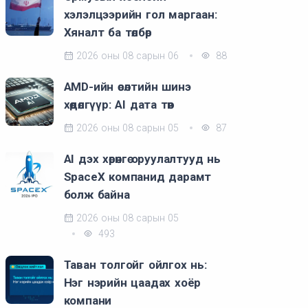
хэлэлцээрийн гол маргаан:
Хяналт ба төлбөр
2026 оны 08 сарын 06
88
AMD-ийн өсөлтийн шинэ
хөдөлгүүр: AI дата төв
2026 оны 08 сарын 05
87
AI дэх хөрөнгө оруулалтууд нь
SpaceX компанид дарамт
болж байна
2026 оны 08 сарын 05
493
Таван толгойг ойлгох нь:
Нэг нэрийн цаадах хоёр
компани