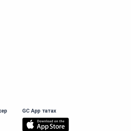
кер
GC App татах