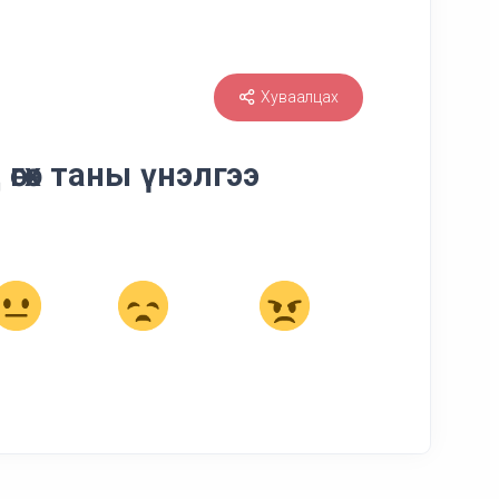
Хуваалцах
өгөх таны үнэлгээ