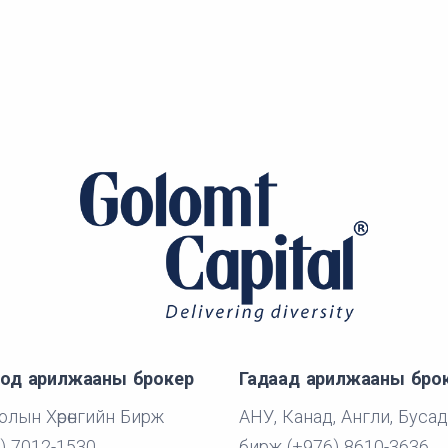
од арилжааны брокер
Гадаад арилжааны бро
лын Хөрөнгийн Бирж
АНУ, Канад, Англи, Бусад
) 7012-1530
бирж (+976) 8610-3636