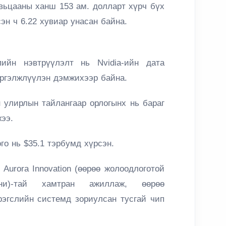
вьцааны ханш 153 ам. долларт хүрч бүх
эн ч 6.22 хувиар унасан байна.
ийн нэвтрүүлэлт нь Nvidia-ийн дата
үргэлжлүүлэн дэмжихээр байна.
 улирлын тайлангаар орлогынх нь бараг
ээ.
ого нь
$35.1 тэрбумд
хүрсэн.
н
Aurora Innovation
(өөрөө жолоодлоготой
и)-тай хамтран ажиллаж, өөрөө
рэгслийн системд зориулсан тусгай чип