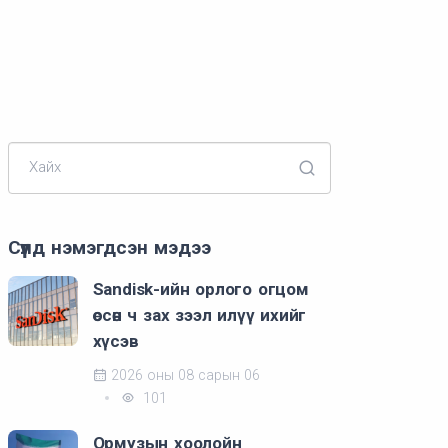
Хайх
Сүүлд нэмэгдсэн мэдээ
Sandisk-ийн орлого огцом
өссөн ч зах зээл илүү ихийг
хүсэв
2026 оны 08 сарын 06
101
Ормузын хоолойн