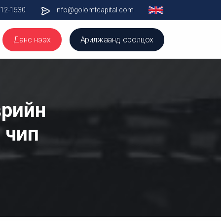
012-1530
info@golomtcapital.com
Данс нээх
Арилжаанд оролцох
эврийн
 чип