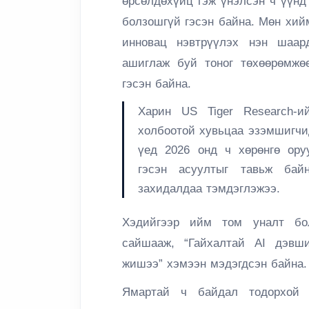
өрсөлдөхүйц гэж үнэлсэн ч үүнд
болзошгүй гэсэн байна. Мөн хи
инновац нэвтрүүлэх нэн шаар
ашиглаж буй тоног төхөөрөмжө
гэсэн байна.
Харин US Tiger Research-и
холбоотой хувьцаа эзэмшигчид
үед 2026 онд ч хөрөнгө ору
гэсэн асуултыг тавьж байн
захидалдаа тэмдэглэжээ.
Хэдийгээр ийм том уналт бол
сайшааж, “Гайхалтай AI дэвши
жишээ” хэмээн мэдэгдсэн байна.
Ямартай ч байдал тодорхой 