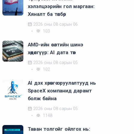
хэлэлцээрийн гол маргаан:
Хяналт ба төлбөр
2026 оны 08 сарын 06
103
AMD-ийн өсөлтийн шинэ
хөдөлгүүр: AI дата төв
2026 оны 08 сарын 05
102
AI дэх хөрөнгө оруулалтууд нь
SpaceX компанид дарамт
болж байна
2026 оны 08 сарын 05
1148
Таван толгойг ойлгох нь: