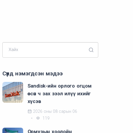
Хайх
Сүүлд нэмэгдсэн мэдээ
Sandisk-ийн орлого огцом
өссөн ч зах зээл илүү ихийг
хүсэв
2026 оны 08 сарын 06
119
Ормузын хоолойн