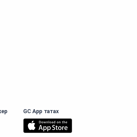
кер
GC App татах