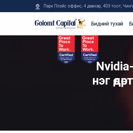
Парк Плэйс оффис, 4 давхар, 403 тоот, Чингисий
Бидний тухай
Б
Nvidia
нэг өдө