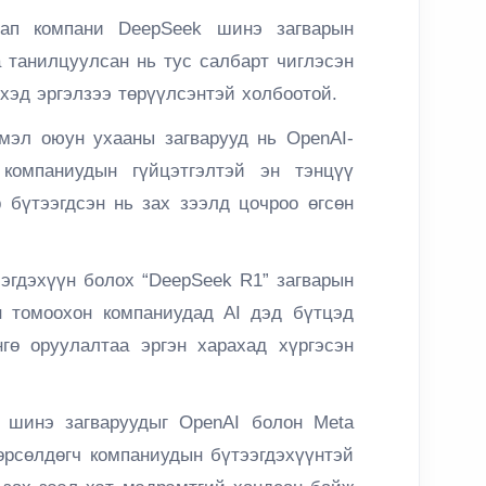
ап компани DeepSeek шинэ загварын
 танилцуулсан нь тус салбарт чиглэсэн
хэд эргэлзээ төрүүлсэнтэй холбоотой.
мэл оюун ухааны загварууд нь OpenAI-
компаниудын гүйцэтгэлтэй эн тэнцүү
р бүтээгдсэн нь зах зээлд цочроо өгсөн
ээгдэхүүн болох “DeepSeek R1” загварын
 томоохон компаниудад AI дэд бүтцэд
гө оруулалтаа эргэн харахад хүргэсэн
р шинэ загваруудыг OpenAI болон Meta
өрсөлдөгч компаниудын бүтээгдэхүүнтэй