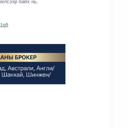
илсээр байх нь.
b1q9