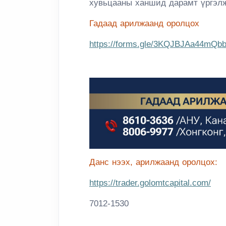
хувьцааны ханшид дарамт үргэлж
Гадаад арилжаанд оролцох
https://forms.gle/3KQJBJAa44mQb
Данс нээх, арилжаанд оролцох:
https://trader.golomtcapital.com/
7012-1530