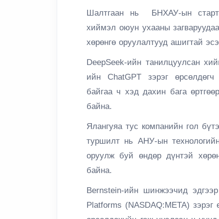
Шалтгаан нь БНХАУ-ын старт
хиймэл оюун ухааны загваруудаа
хөрөнгө оруулалтууд ашигтай эсэ
DeepSeek-ийн танилцуулсан хий
ийн ChatGPT зэрэг өрсөлдөгч 
байгаа ч хэд дахин бага өртгөө
байна.
Ялангуяа тус компанийн гол бүт
туршилт нь АНУ-ын технологийн
оруулж буй өндөр дүнтэй хөрөн
байна.
Bernstein-ийн шинжээчид эдгээ
Platforms (NASDAQ:META) зэрэг 