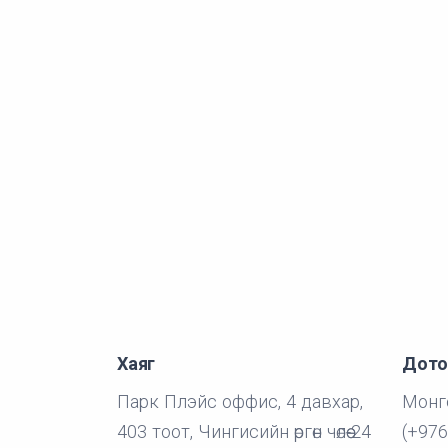
Хаяг
Дото
Парк Плэйс оффис, 4 давхар,
Монго
403 тоот, Чингисийн өргөн чөлөө-24
(+976