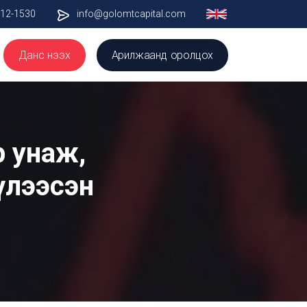
012-1530
info@golomtcapital.com
Данс нээх
Арилжаанд оролцох
р унаж,
хүлээсэн