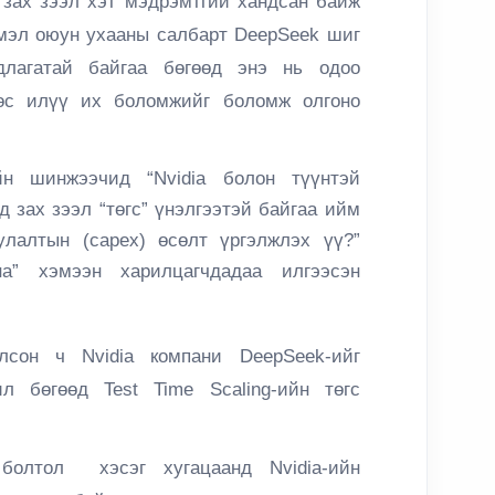
 зах зээл хэт мэдрэмтгий хандсан байж
ймэл оюун ухааны салбарт DeepSeek шиг
длагатай байгаа бөгөөд энэ нь одоо
өс илүү их боломжийг боломж олгоно
йн шинжээчид “Nvidia болон түүнтэй
 зах зээл “төгс” үнэлгээтэй байгаа ийм
улалтын (capex) өсөлт үргэлжлэх үү?”
а” хэмээн харилцагчдадаа илгээсэн
сон ч Nvidia компани DeepSeek-ийг
л бөгөөд Test Time Scaling-ийн төгс
болтол хэсэг хугацаанд Nvidia-ийн