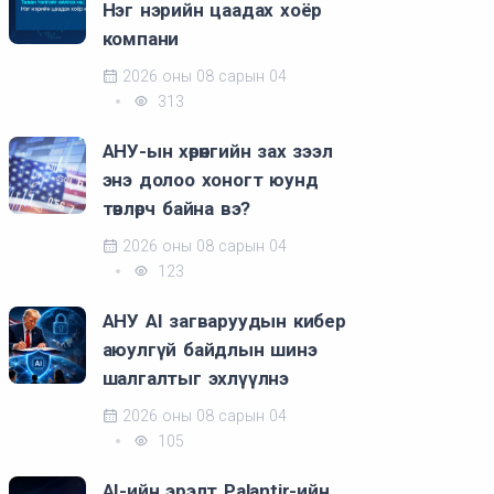
Нэг нэрийн цаадах хоёр
компани
2026 оны 08 сарын 04
313
АНУ-ын хөрөнгийн зах зээл
энэ долоо хоногт юунд
төвлөрч байна вэ?
2026 оны 08 сарын 04
123
АНУ AI загваруудын кибер
аюулгүй байдлын шинэ
шалгалтыг эхлүүлнэ
2026 оны 08 сарын 04
105
AI-ийн эрэлт Palantir-ийн