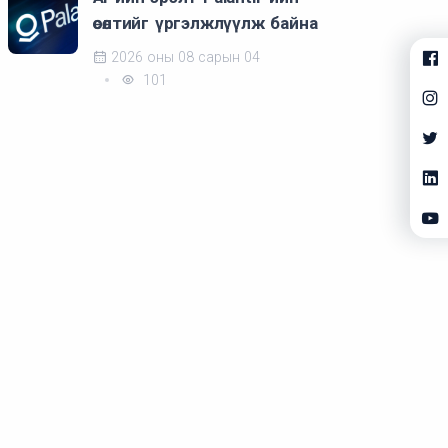
өсөлтийг үргэлжлүүлж байна
2026 оны 08 сарын 04
101