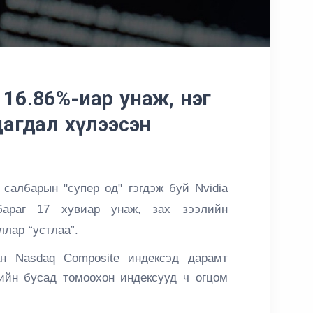
 16.86%-иар унаж, нэг
лдагдал хүлээсэн
салбарын "супер од" гэгдэж буй Nvidia
бараг 17 хувиар унаж, зах зээлийн
ллар “устлаа”.
ан Nasdaq Composite индексэд дарамт
ийн бусад томоохон индексууд ч огцом