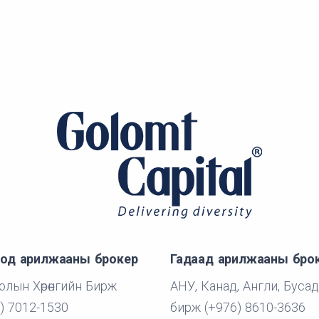
од арилжааны брокер
Гадаад арилжааны бро
лын Хөрөнгийн Бирж
АНУ, Канад, Англи, Бусад
) 7012-1530
бирж (+976) 8610-3636