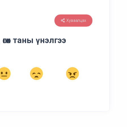
Хуваалцах
өгөх таны үнэлгээ