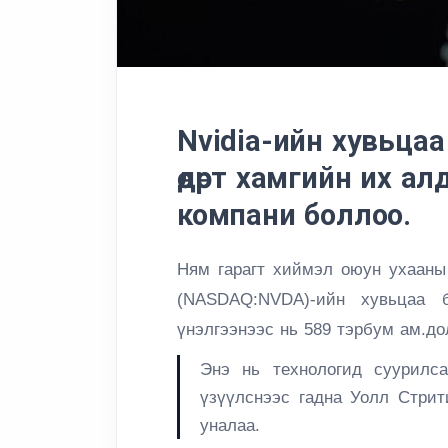
Nvidia-ийн хувьцаа
өдөрт хамгийн их а
компани боллоо.
Ням гарагт хиймэл оюун ухааны 
(NASDAQ:NVDA)-ийн хувьцаа 
үнэлгээнээс нь 589 тэрбум ам.до
Энэ нь технологид суурилс
үзүүлснээс гадна Уолл Стрит
уналаа.