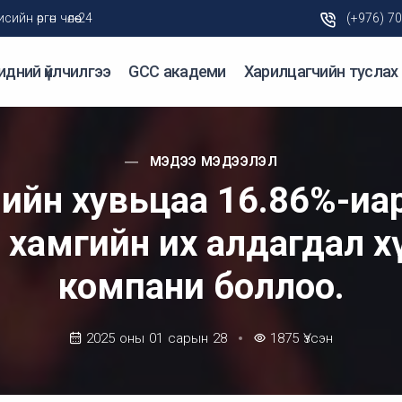
н өргөн чөлөө-24
(+976) 7
идний үйлчилгээ
GCC академи
Харилцагчийн туслах
МЭДЭЭ МЭДЭЭЛЭЛ
-ийн хувьцаа 16.86%-иа
рт хамгийн их алдагдал 
компани боллоо.
2025 оны 01 сарын 28
1875
Үзсэн