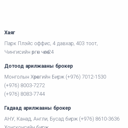
Хаяг
Парк Плэйс оффис, 4 давхар, 403 тоот,
Чингисийн өргөн чөлөө-24
Дотоод арилжааны брокер
Монголын Хөрөнгийн Бирж (+976) 7012-1530
(+976) 8003-7272
(+976) 8083-7744
Гадаад арилжааны брокер
АНУ, Канад, Англи, Бусад бирж (+976) 8610-3636
Хонгконгийн бирж