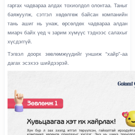
гаргах чадвараа алдах тохиолдол олонтаа. Таныг
баяжуулж, сэтгэл хөдөлгөж байсан компанийн
тань ашиг нь унаж, өрсөлдөх чадвараа алдан
миарч байх үед ч зарим хүмүүс тэднээс салахыг
хүсдэггүй.
Тэгвэл доорх зөвлөмжүүдийг уншиж “хайр”-аа
дагах эсэхээ шийдээрэй.