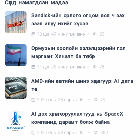
Сүүлд нэмэгдсэн мэдээ
Sandisk-ийн орлого огцом өссөн ч зах
зээл илүү ихийг хүсэв
10 цаг 49 минутын өмнө
83
Ормузын хоолойн хэлэлцээрийн гол
маргаан: Хяналт ба төлбөр
11 цаг 26 минутын өмнө
78
AMD-ийн өсөлтийн шинэ хөдөлгүүр: AI дата
төв
2026 оны 08 сарын 05
79
AI дэх хөрөнгө оруулалтууд нь SpaceX
компанид дарамт болж байна
2026 оны 08 сарын 05
360