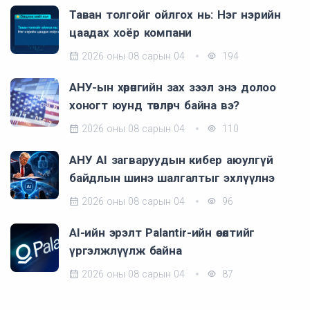
Таван толгойг ойлгох нь: Нэг нэрийн
цаадах хоёр компани
2026 оны 08 сарын 04
194
АНУ-ын хөрөнгийн зах зээл энэ долоо
хоногт юунд төвлөрч байна вэ?
2026 оны 08 сарын 04
110
АНУ AI загваруудын кибер аюулгүй
байдлын шинэ шалгалтыг эхлүүлнэ
2026 оны 08 сарын 04
96
AI-ийн эрэлт Palantir-ийн өсөлтийг
үргэлжлүүлж байна
2026 оны 08 сарын 04
87