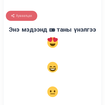
Хуваалцах
Энэ мэдээнд өгөх таны үнэлгээ