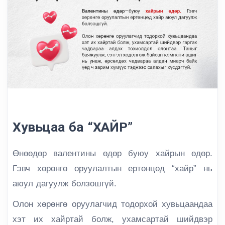
Хувьцаа ба “ХАЙР”
Өнөөдөр валентины өдөр буюу хайрын өдөр.
Гэвч хөрөнгө оруулалтын ертөнцөд “хайр” нь
аюул дагуулж болзошгүй.
Олон хөрөнгө оруулагчид тодорхой хувьцаандаа
хэт их хайртай болж, ухамсартай шийдвэр