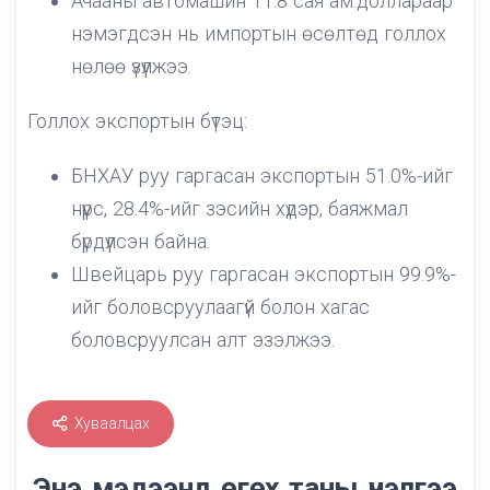
Ачааны автомашин 11.8 сая ам.доллараар
нэмэгдсэн нь импортын өсөлтөд голлох
нөлөө үзүүлжээ.
Голлох экспортын бүтэц:
БНХАУ руу гаргасан экспортын 51.0%-ийг
нүүрс, 28.4%-ийг зэсийн хүдэр, баяжмал
бүрдүүлсэн байна.
Швейцарь руу гаргасан экспортын 99.9%-
ийг боловсруулаагүй болон хагас
боловсруулсан алт эзэлжээ.
Хуваалцах
Энэ мэдээнд өгөх таны үнэлгээ