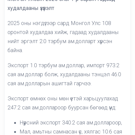
худалдааны үзүүлэлт
2025 оны нэгдүгээр сард Монгол Улс 108
оронтой худалдаа хийж, гадаад худалдааны
нийт эргэлт 2.0 тэрбум ам.долларт хүрсэн
байна.
Экспорт 1.0 тэрбум ам.доллар, импорт 973.2
сая ам.доллар болж, худалдааны тэнцэл 46.0
сая ам.долларын ашигтай гарчээ.
Экспорт өмнөх оны мөн үетэй харьцуулахад
247.2 сая ам.доллароор буурсан бөгөөд үүнд:
Нүүрсний экспорт 340.2 сая ам.доллароор,
Мал, амьтны самнасан үс, хялгас 10.6 сая