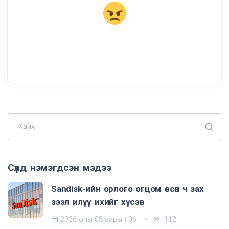
Хайх
Сүүлд нэмэгдсэн мэдээ
Sandisk-ийн орлого огцом өссөн ч зах
зээл илүү ихийг хүсэв
2026 оны 08 сарын 06
112