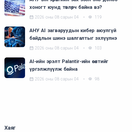
хоногт юунд төвлөрч байна вэ?
2026 оны 08 сарын 04
119
АНУ AI загваруудын кибер аюулгүй
байдлын шинэ шалгалтыг эхлүүлнэ
2026 оны 08 сарын 04
103
AI-ийн эрэлт Palantir-ийн өсөлтийг
үргэлжлүүлж байна
2026 оны 08 сарын 04
98
Хаяг