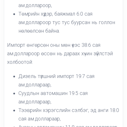
ам.доллароор,
Төмрийн хүдэр, баяжмал 6.0 сая
ам.доллароор тус тус буурсан нь голлон
нөлөөлсөн байна.
Импорт өнгөрсөн оны мөн үеэс 38.6 сая
ам.доллароор өссөн нь дараах хүчин зүйлстэй
холбоотой:
Дизель түлшний импорт 19.7 сая
ам.доллараар,
Суудлын автомашин 19.5 сая
ам.доллараар,
Тээврийн хэрэгслийн сэлбэг, эд анги 18.0
сая ам.доллараар,