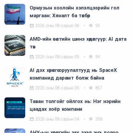
Ормузын хоолойн хэлэлцээрийн гол
маргаан: Хяналт ба төлбөр
2026 оны 08 сарын 06
95
AMD-ийн өсөлтийн шинэ хөдөлгүүр: AI дата
төв
2026 оны 08 сарын 05
94
AI дэх хөрөнгө оруулалтууд нь SpaceX
компанид дарамт болж байна
2026 оны 08 сарын 05
857
Таван толгойг ойлгох нь: Нэг нэрийн
цаадах хоёр компани
2026 оны 08 сарын 04
308
АНУ-ын хөрөнгийн зах зээл энэ долоо