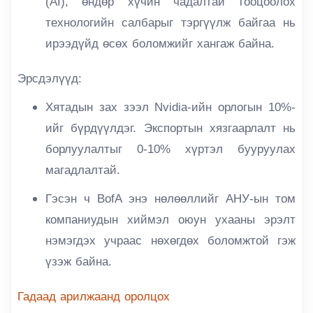
(AI), өндөр хүчин чадалтай тооцоолох
технологийн салбарыг тэргүүлж байгаа нь
ирээдүйд өсөх боломжийг хангаж байна.
Эрсдэлүүд:
Хятадын зах зээл Nvidia-ийн орлогын 10%-
ийг бүрдүүлдэг. Экспортын хязгаарлалт нь
борлуулалтыг 0-10% хүртэл бууруулах
магадлалтай.
Гэсэн ч BofA энэ нөлөөллийг АНУ-ын том
компаниудын хиймэл оюун ухааны эрэлт
нэмэгдэх учраас нөхөгдөх боломжтой гэж
үзэж байна.
Гадаад арилжаанд оролцох