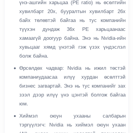
үнэ-ашгийн харьцаа (PE ratio) нь өсөлтийн
хувилбарт 20x, бууралтын хувилбарт 26x
байх төлөвтэй байгаа нь тус компанийн
түүхэн дундаж 36x PE харьцаанаас
хамаагүй доогуур байна. Энэ нь Nvidia-ийн
хувьцааг хямд үнэтэй гэж үзэх үндэслэл
болж байна.
Өрсөлдөх чадвар:
Nvidia нь ижил төстэй
компаниудаасаа илүү хурдан өсөлттэй
бизнес загвартай. Энэ нь тус компанийг зах
зээл дээр илүү үнэ цэнтэй болгож байгаа
юм.
Хиймэл оюун ухааны салбарын
тэргүүлэгч:
Nvidia нь хиймэл оюун ухаан