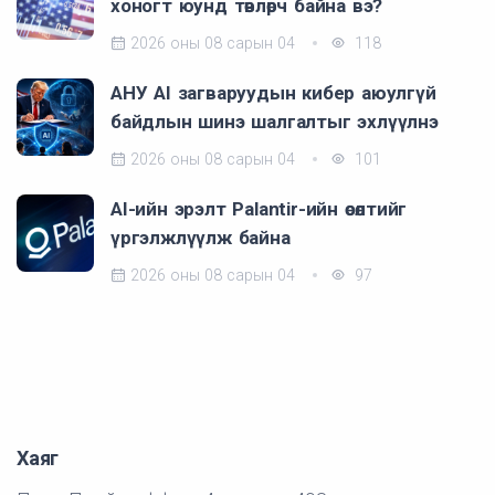
хоногт юунд төвлөрч байна вэ?
2026 оны 08 сарын 04
118
АНУ AI загваруудын кибер аюулгүй
байдлын шинэ шалгалтыг эхлүүлнэ
2026 оны 08 сарын 04
101
AI-ийн эрэлт Palantir-ийн өсөлтийг
үргэлжлүүлж байна
2026 оны 08 сарын 04
97
Хаяг