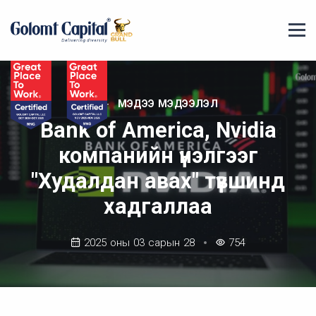
МЭДЭЭ МЭДЭЭЛЭЛ
Bank of America, Nvidia
компанийн үнэлгээг
"Худалдан авах" түвшинд
хадгаллаа
2025 оны 03 сарын 28
754