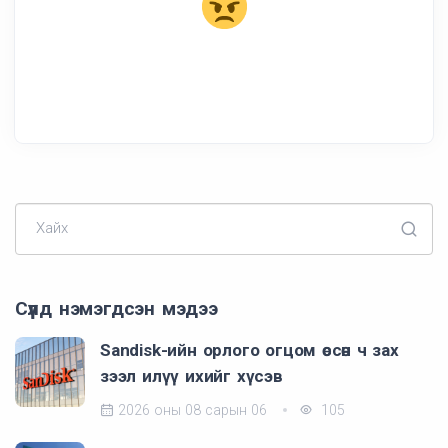
Хайх
Сүүлд нэмэгдсэн мэдээ
Sandisk-ийн орлого огцом өссөн ч зах
зээл илүү ихийг хүсэв
2026 оны 08 сарын 06
105