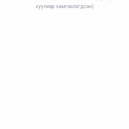
хуулиар хамгаалагдсан)