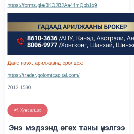
https://forms.gle/3KQJBJAa44mQbb1q9
Данс нээх, арилжаанд оролцох:
https://trader.golomtcapital.com/
7012-1530
Хуваалцах
Энэ мэдээнд өгөх таны үнэлгээ