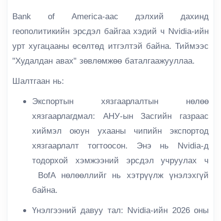
Bank of America-аас дэлхий дахинд
геополитикийн эрсдэл байгаа хэдий ч Nvidia-ийн
урт хугацааны өсөлтөд итгэлтэй байна. Тиймээс
"Худалдан авах" зөвлөмжөө баталгаажууллаа.
Шалтгаан нь:
Экспортын хязгаарлалтын нөлөө
хязгаарлагдмал:
АНУ-ын Засгийн газраас
хиймэл оюун ухааны чипийн экспортод
хязгаарлалт тогтоосон. Энэ нь Nvidia-д
тодорхой хэмжээний эрсдэл учруулах ч
BofA нөлөөллийг нь хэтрүүлж үнэлэхгүй
байна.
Үнэлгээний давуу тал:
Nvidia-ийн 2026 оны