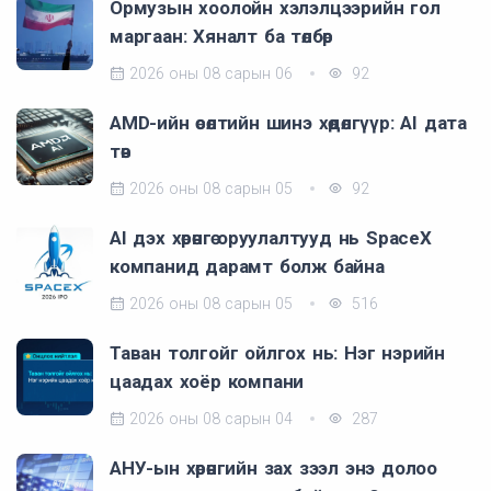
Ормузын хоолойн хэлэлцээрийн гол
маргаан: Хяналт ба төлбөр
2026 оны 08 сарын 06
92
AMD-ийн өсөлтийн шинэ хөдөлгүүр: AI дата
төв
2026 оны 08 сарын 05
92
AI дэх хөрөнгө оруулалтууд нь SpaceX
компанид дарамт болж байна
2026 оны 08 сарын 05
516
Таван толгойг ойлгох нь: Нэг нэрийн
цаадах хоёр компани
2026 оны 08 сарын 04
287
АНУ-ын хөрөнгийн зах зээл энэ долоо