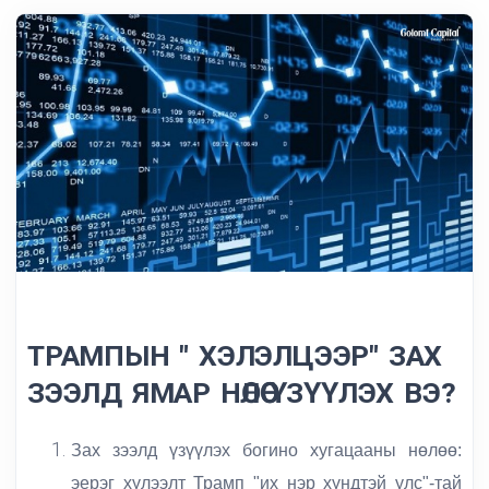
ТРАМПЫН " ХЭЛЭЛЦЭЭР" ЗАХ
ЗЭЭЛД ЯМАР НӨЛӨӨ ҮЗҮҮЛЭХ ВЭ?
Зах зээлд үзүүлэх богино хугацааны нөлөө:
эерэг хүлээлт Трамп "их нэр хүндтэй улс"-тай