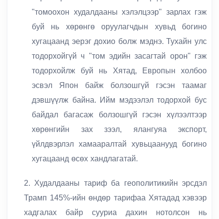
"томоохон худалдааны хэлэлцээр" зарлах гэж
буй нь хөрөнгө оруулагчдын хувьд богино
хугацаанд эерэг дохио болж мэднэ. Тухайн улс
тодорхойгүй ч "том эдийн засагтай орон" гэж
тодорхойлж буй нь Хятад, Европын холбоо
эсвэл Япон байж болзошгүй гэсэн таамаг
дэвшүүлж байна. Ийм мэдээлэл тодорхой бус
байдал багасаж болзошгүй гэсэн хүлээлтээр
хөрөнгийн зах зээл, ялангуяа экспорт,
үйлдвэрлэл хамааралтай хувьцаанууд богино
хугацаанд өсөх хандлагатай.
2. Худалдааны тариф ба геополитикийн эрсдэл
Трамп 145%-ийн өндөр тарифаа Хятадад хэвээр
хадгалах байр сууриа дахин нотолсон нь