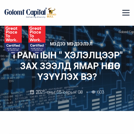
МЭДЭЭ МЭДЭЭЛЭЛ
ТРАМПЫН " ХЭЛЭЛЦЭЭР"
ЗАХ ЗЭЭЛД ЯМАР НӨЛӨӨ
ҮЗҮҮЛЭХ ВЭ?
2025 оны 05 сарын 08
603