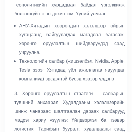
геополитикийн хурцадмал байдал үргэлжилж
болзошгүй гэсэн дохио юм. Үүний улмаас:
АНУ-Хятадын хоорондын хэлэлцээр ойрын
хугацаанд байгуулагдах магадлал багасаж,
хөрөнгө оруулалтын шийдвэрүүдэд саад
учруулна.
Технологийн салбар (жишээлбэл, Nvidia, Apple,
Tesla зэрэг Хятадад үйл ажиллагаа явуулдаг
компаниуд) эрсдэлтэй бүсэд хэвээр үлдэнэ
3. Хөрөнгө оруулалтын стратеги – салбарын
түвшний анхаарал Худалдааны хэлэлцээрийн
шинж чанараас шалтгаалан дараах салбарууд
мэдрэг хариу үзүүлнэ: Үйлдвэрлэл ба тээвэр
логистик: Тарифын бууралт, худалдааны саад