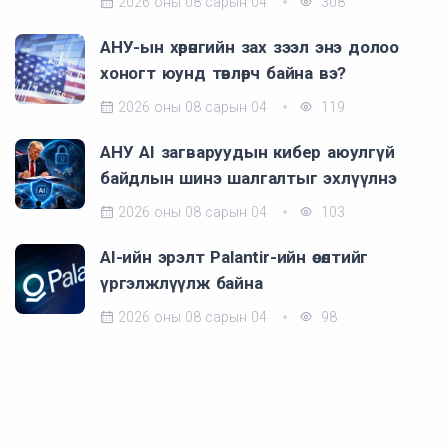
2026 оны 08 сарын 04
308
АНУ-ын хөрөнгийн зах зээл энэ долоо
хоногт юунд төвлөрч байна вэ?
2026 оны 08 сарын 04
119
АНУ AI загваруудын кибер аюулгүй
байдлын шинэ шалгалтыг эхлүүлнэ
2026 оны 08 сарын 04
103
AI-ийн эрэлт Palantir-ийн өсөлтийг
үргэлжлүүлж байна
2026 оны 08 сарын 04
98