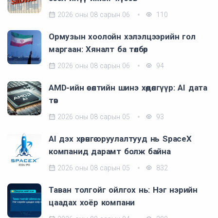
2026 оны 08 сарын 06
110
Ормузын хоолойн хэлэлцээрийн гол
маргаан: Хяналт ба төлбөр
2026 оны 08 сарын 06
94
AMD-ийн өсөлтийн шинэ хөдөлгүүр: AI дата
төв
2026 оны 08 сарын 05
93
AI дэх хөрөнгө оруулалтууд нь SpaceX
компанид дарамт болж байна
2026 оны 08 сарын 05
832
Таван толгойг ойлгох нь: Нэг нэрийн
цаадах хоёр компани