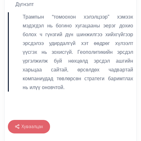
Дүгнэлт
Трампын “томоохон хэлэлцээр” хэмээх
мэдэгдэл нь богино хугацааны эерэг дохио
болох ч гүнзгий дүн шинжилгээ хийхгүйгээр
эрсдэлээ удирдалгүй хэт өөдрөг хүлээлт
үүсгэх нь зохисгүй. Геополитикийн эрсдэл
үргэлжилж буй нөхцөлд эрсдэл ашгийн
харьцаа сайтай, өрсөлдөх чадвартай
компаниудад төвлөрсөн стратеги баримтлах
нь илүү оновчтой.
Хуваалцах