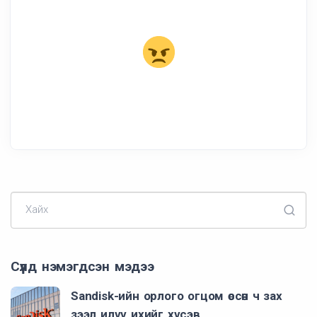
Хайх
Сүүлд нэмэгдсэн мэдээ
Sandisk-ийн орлого огцом өссөн ч зах
зээл илүү ихийг хүсэв