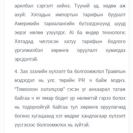
арилбал сэргэлт хийнэ. Түүхий эд, хөдөө аж
ахуй: Хятадын импортын тарифын бууралт
Америкийн тариалангийн бүтээгдэхүүнд шууд
эерэг нөлөө үзүүлдэг. AI ба өндөр технологи:
Хятадад чиглэсэн хатуу тарифын бодлого
үргэлжилбэл хөрөнгө оруулалт хумигдах
эрсдэлтэй.
4. Зах зээлийн хүлээлт ба болгоомжлол Трампын
мэдэгдэл нь улс төрийн PR ч байж мэднэ.
“Томоохон хэлэлцээр” гэсэн үг анхаарал татаж
байгаа ч яг ямар бодит үр нөлөөтэй гэрээ болох
нь тодорхойгүй байгаа тул хөрөнгө оруулагчид
богино хугацаанд хэт өөдрөг хандлагаар хүлээлт
үүсгэхээс болгоомжлох нь зүйтэй.