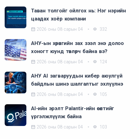
Таван толгойг ойлгох нь: Нэг нэрийн
цаадах хоёр компани
2026 оны 08 сарын 04
332
АНУ-ын хөрөнгийн зах зээл энэ долоо
хоногт юунд төвлөрч байна вэ?
2026 оны 08 сарын 04
124
АНУ AI загваруудын кибер аюулгүй
байдлын шинэ шалгалтыг эхлүүлнэ
2026 оны 08 сарын 04
105
AI-ийн эрэлт Palantir-ийн өсөлтийг
үргэлжлүүлж байна
2026 оны 08 сарын 04
103