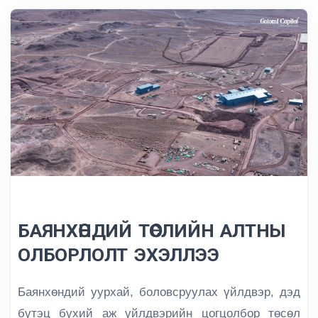
БАЯНХӨНДИЙ ТӨСЛИЙН АЛТНЫ
ОЛБОРЛОЛТ ЭХЭЛЛЭЭ
Баянхөндий уурхай, боловсруулах үйлдвэр, дэд
бүтэц бүхий аж үйлдвэрийн цогцолбор төсөл