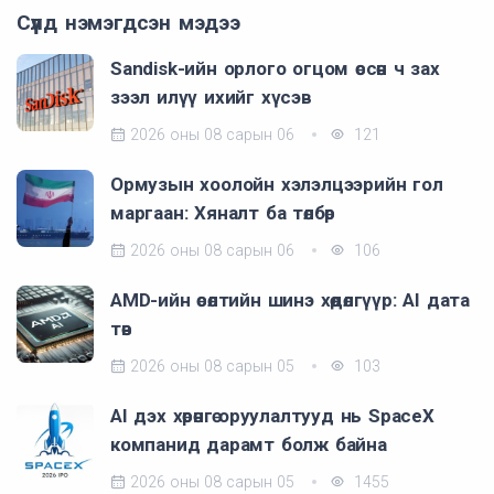
Сүүлд нэмэгдсэн мэдээ
Sandisk-ийн орлого огцом өссөн ч зах
зээл илүү ихийг хүсэв
2026 оны 08 сарын 06
121
Ормузын хоолойн хэлэлцээрийн гол
маргаан: Хяналт ба төлбөр
2026 оны 08 сарын 06
106
AMD-ийн өсөлтийн шинэ хөдөлгүүр: AI дата
төв
2026 оны 08 сарын 05
103
AI дэх хөрөнгө оруулалтууд нь SpaceX
компанид дарамт болж байна
2026 оны 08 сарын 05
1455