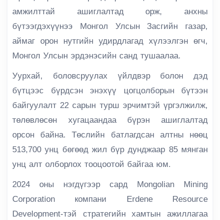
амжилттай ашиглалтад орж, анхны
бүтээгдэхүүнээ Монгол Улсын Засгийн газар,
аймаг орон нутгийн удирдлагад хүлээлгэн өгч,
Монгол Улсын эрдэнэсийн санд тушаалаа.
Уурхай, боловсруулах үйлдвэр болон дэд
бүтцээс бүрдсэн энэхүү цогцолборын бүтээн
байгуулалт 22 сарын турш эрчимтэй үргэлжилж,
төлөвлөсөн хугацаандаа бүрэн ашиглалтад
орсон байна. Төслийн батлагдсан алтны нөөц
513,700 унц бөгөөд жил бүр дунджаар 85 мянган
унц алт олборлох тооцоотой байгаа юм.
2024 оны нэгдүгээр сард Mongolian Mining
Corporation компани Erdene Resource
Development-тэй стратегийн хамтын ажиллагаа