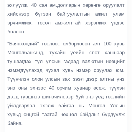
эхлүүлж, 40 сая ам.долларын хөрөнгө оруулалт
хийснээр бүтээн байгуулалтын ажил улам
эрчимжиж, төсөл амжилттай хэрэгжих үндэс
болсон.
“Баянхөндий” төслөөс олборлосон алт 100 хувь
Монголбанкинд, тухайн үеийн спот ханшаар
тушаагдах тул улсын гадаад валютын нөөцийг
нэмэгдүүлэхэд чухал хувь нэмэр оруулах юм.
Түүнчлэн олон улсын зах зээл дээр алтны үнэ
энэ оны эхнээс 40 орчим хувиар өсөж, түүхэн
дээд түвшнээ шинэчилсээр буй энэ үед төслийн
үйлдвэрлэл эхэлж байгаа нь Монгол Улсын
хувьд онцгой таатай нөхцөл байдлыг бүрдүүлж
байна.