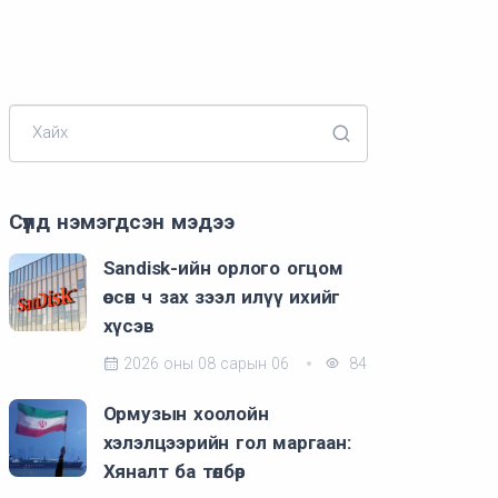
Хайх
Сүүлд нэмэгдсэн мэдээ
Sandisk-ийн орлого огцом
өссөн ч зах зээл илүү ихийг
хүсэв
2026 оны 08 сарын 06
84
Ормузын хоолойн
хэлэлцээрийн гол маргаан:
Хяналт ба төлбөр