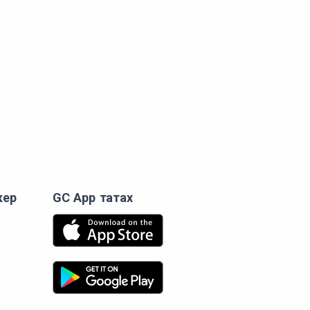
кер
GC App татах