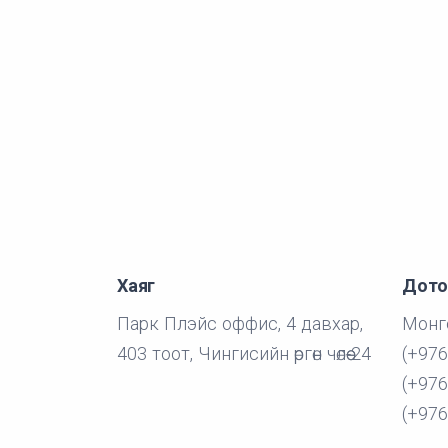
Хаяг
Дото
Парк Плэйс оффис, 4 давхар,
Монго
403 тоот, Чингисийн өргөн чөлөө-24
(+976
(+976
(+976