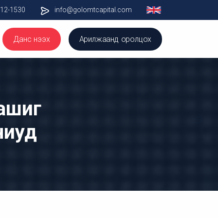
012-1530
info@golomtcapital.com
Данс нээх
Арилжаанд оролцох
 ашиг
ниуд