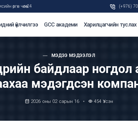
н өргөн чөлөө-24
(+976) 7
идний үйлчилгээ
GCC академи
Харилцагчийн туслах
МЭДЭЭ МЭДЭЭЛЭЛ
дрийн байдлаар ногдол
аахаа мэдэгдсэн компа
2026 оны 02 сарын 16
454
Үзсэн