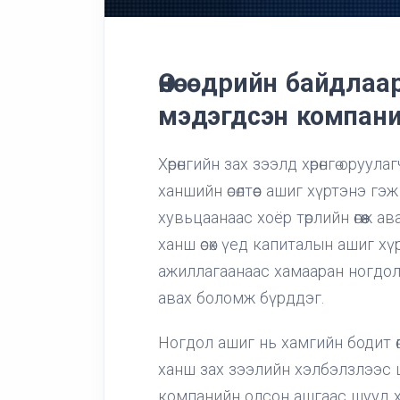
Өнөөдрийн байдлаа
мэдэгдсэн компан
Хөрөнгийн зах зээлд хөрөнгө оруул
ханшийн өсөлтөөс ашиг хүртэнэ г
хувьцаанаас хоёр төрлийн өгөөж 
ханш өсөх үед капиталын ашиг х
ажиллагаанаас хамааран ногдол 
авах боломж бүрддэг.
Ногдол ашиг нь хамгийн бодит ө
ханш зах зээлийн хэлбэлзлээс 
компанийн олсон ашгаас шууд 