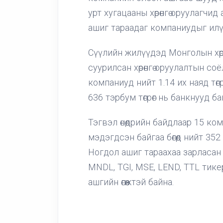
урт хугацааны хөрөнгө оруулагчи
ашиг тараадаг компаниудыг илү
Сүүлийн жилүүдэд Монголын хөрө
суурилсан хөрөнгө оруулалтын со
компаниуд нийт 1.14 их наяд төг
636 тэрбум төгрөг нь банкнууд б
Тэгвэл өнөөдрийн байдлаар 15 ко
мэдэгдсэн байгаа бөгөөд нийт 352
Ногдол ашиг тараахаа зарласан
MNDL, TGI, MSE, LEND, TTL тике
ашгийн өгөөжтэй байна.