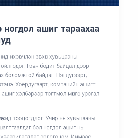
р ногдол ашиг тараахаа
иуд
агчид ихэвчлэн зөвхөн хувьцааны
эж ойлгодог. Гэвч бодит байдал дээр
авах боломжтой байдаг. Нэгдүгээрт,
үртэнэ. Хоёрдугаарт, компанийн ашигт
ашиг хэлбэрээр тогтмол мөнгөн урсгал
гөөжид тооцогддог. Учир нь хувьцааны
шалтгаалдаг бол ногдол ашиг нь
хуваарилагддаг орлого юм. Иймээс