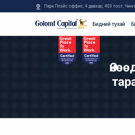
Парк Плэйс оффис, 4 давхар, 403 тоот, Чингисий
Бидний тухай
Б
Өнөө
тар