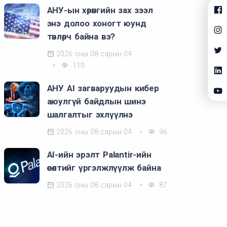
АНУ-ын хөрөнгийн зах зээл
энэ долоо хоногт юунд
төвлөрч байна вэ?
2026 оны 08 сарын 04
110
АНУ AI загваруудын кибер
аюулгүй байдлын шинэ
шалгалтыг эхлүүлнэ
2026 оны 08 сарын 04
96
AI-ийн эрэлт Palantir-ийн
өсөлтийг үргэлжлүүлж байна
2026 оны 08 сарын 04
87