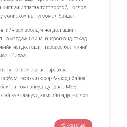
д ашигт ажиллагаа тогтвортой, ногдол
ү сонирхох нь түгээмэл байдаг.
нгийн зах зээлд ч ногдол ашигт
ёл нэмэгдэж байна. Өнгөрсөн онд гэхэд
рөгийн ногдол ашиг тарааса бол үүний
айсан билээ.
мпани ногдол ашгаа тараахаа
 тэрбум төгрөг олгохоор болоод байна.
 байгаа компаниуд дундаас MSE:
ртэй хувцаанууд хамгийн өндөр ногдол
Хуваалцах