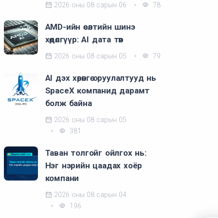
2026 оны 08 сарын 06
78
AMD-ийн өсөлтийн шинэ
хөдөлгүүр: AI дата төв
2026 оны 08 сарын 05
79
AI дэх хөрөнгө оруулалтууд нь
SpaceX компанид дарамт
болж байна
2026 оны 08 сарын 05
381
Таван толгойг ойлгох нь:
Нэг нэрийн цаадах хоёр
компани
2026 оны 08 сарын 04
196