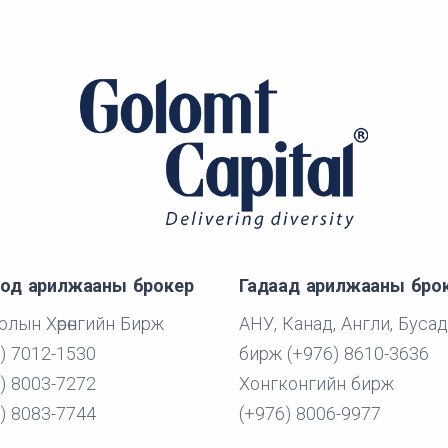
од арилжааны брокер
Гадаад арилжааны бро
лын Хөрөнгийн Бирж
АНУ, Канад, Англи, Бусад
) 7012-1530
бирж (+976) 8610-3636
) 8003-7272
Хонгконгийн бирж
) 8083-7744
(+976) 8006-9977