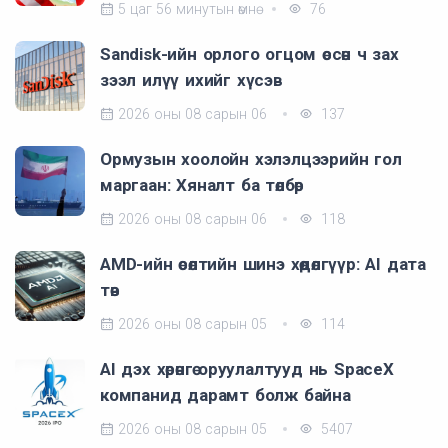
5 цаг 56 минутын өмнө
76
Sandisk-ийн орлого огцом өссөн ч зах
зээл илүү ихийг хүсэв
2026 оны 08 сарын 06
137
Ормузын хоолойн хэлэлцээрийн гол
маргаан: Хяналт ба төлбөр
2026 оны 08 сарын 06
118
AMD-ийн өсөлтийн шинэ хөдөлгүүр: AI дата
төв
2026 оны 08 сарын 05
114
AI дэх хөрөнгө оруулалтууд нь SpaceX
компанид дарамт болж байна
2026 оны 08 сарын 05
5407