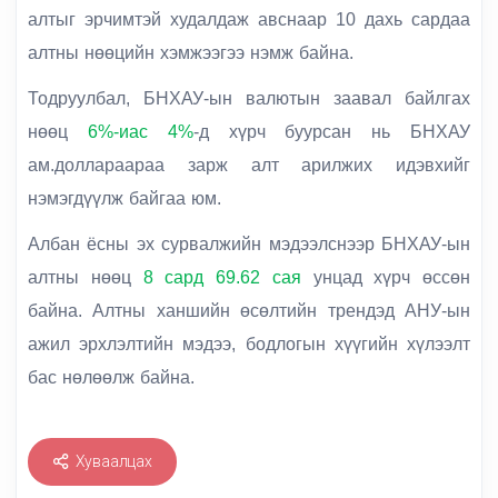
алтыг эрчимтэй худалдаж авснаар 10 дахь сардаа
алтны нөөцийн хэмжээгээ нэмж байна.
Тодруулбал, БНХАУ-ын валютын заавал байлгах
нөөц
6%-иас 4%
-д хүрч буурсан нь БНХАУ
ам.доллараараа зарж алт арилжих идэвхийг
нэмэгдүүлж байгаа юм.
Албан ёсны эх сурвалжийн мэдээлснээр БНХАУ-ын
алтны нөөц
8 сард 69.62 сая
унцад хүрч өссөн
байна. Алтны ханшийн өсөлтийн трендэд АНУ-ын
ажил эрхлэлтийн мэдээ, бодлогын хүүгийн хүлээлт
бас нөлөөлж байна.
Хуваалцах