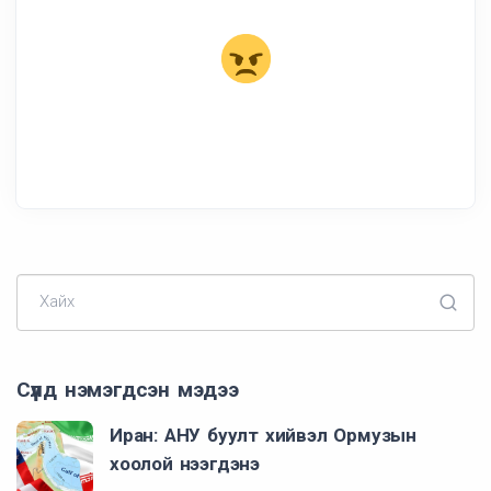
Хайх
Сүүлд нэмэгдсэн мэдээ
Иран: АНУ буулт хийвэл Ормузын
хоолой нээгдэнэ