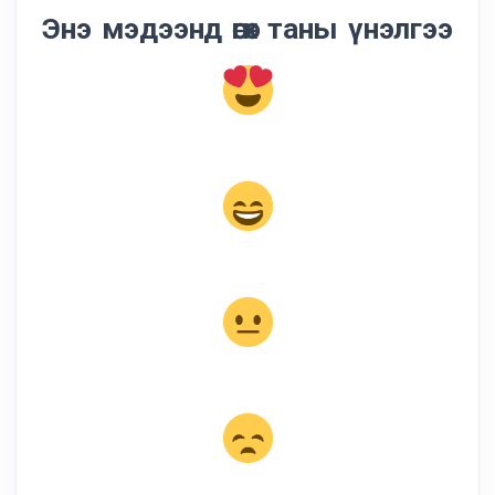
Энэ мэдээнд өгөх таны үнэлгээ