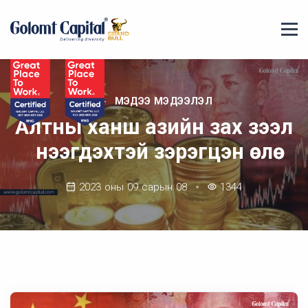
МЭДЭЭ МЭДЭЭЛЭЛ
Алтны ханш азийн зах зээл
нээгдэхтэй зэрэгцэн өслөө
2023 оны 09 сарын 08
1344