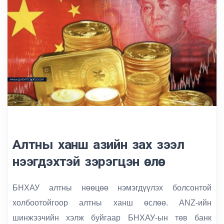
Алтны ханш азийн зах зээл
нээгдэхтэй зэрэгцэн өслөө
БНХАУ алтны нөөцөө нэмэгдүүлэх болсонтой
холбоотойгоор алтны ханш өслөө. ANZ-ийн
шинжээчийн хэлж буйгаар БНХАУ-ын төв банк