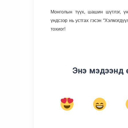
Монголын түүх, шашин шүтлэг, ү
үндсээр нь устгах гэсэн “Хэлмэгдүү
тохиог
!
Энэ мэдээнд 