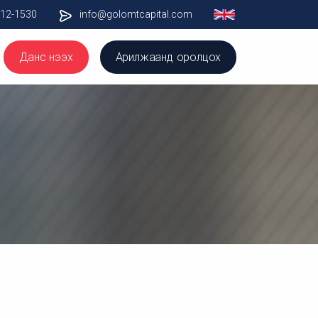
012-1530
info@golomtcapital.com
Данс нээх
Арилжаанд оролцох