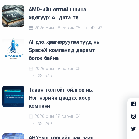
AMD-ийн өсөлтийн шинэ
хөдөлгүүр: AI дата төв
2026 оны 08 сарын 05
92
AI дэх хөрөнгө оруулалтууд нь
SpaceX компанид дарамт
болж байна
2026 оны 08 сарын 05
675
Таван толгойг ойлгох нь:
Нэг нэрийн цаадах хоёр
компани
2026 оны 08 сарын 04
299
АНУ-ын хөрөнгийн зах зээл