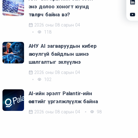
энэ долоо хоногт юунд
төвлөрч байна вэ?
2026 оны 08 сарын 04
118
АНУ AI загваруудын кибер
аюулгүй байдлын шинэ
шалгалтыг эхлүүлнэ
2026 оны 08 сарын 04
102
AI-ийн эрэлт Palantir-ийн
өсөлтийг үргэлжлүүлж байна
2026 оны 08 сарын 04
98