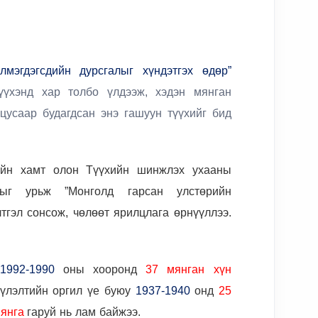
элмэгдэгсдийн дурсгалыг хүндэтгэх өдөр”
үүхэнд хар толбо үлдээж, хэдэн мянган
цусаар будагдсан энэ гашуун түүхийг бид
ийн хамт олон Түүхийн шинжлэх ухааны
ныг урьж ”Монголд гарсан улстөрийн
тгэл сонсож, чөлөөт ярилцлага өрнүүллээ.
1992-1990
оны хооронд
37 мянган хүн
үүлэлтийн оргил үе буюу
1937-1940
онд
25
мянга
гаруй нь лам байжээ.