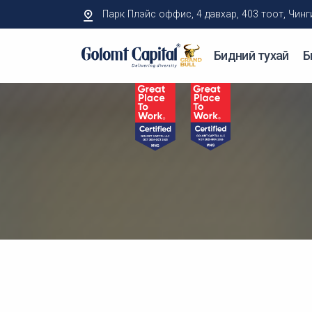
Парк Плэйс оффис, 4 давхар, 403 тоот, Чингисий
Бидний тухай
Б