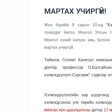
МАРТАХ УЧИРГҮЙ!
Жил бүрийн 9 сарын 10-нд
“Х
тохиодог билээ. Монгол Улсын т
Монгол хүний халуун амь, бүлээн 
мартах учиргүй.
Тиймээс Голомт Капитал компан
доктор, профессор О.Батсайха
хэлмэгдүүлэлт-Сургамж” сэдвээр ил
Хэлмэгдүүлэлтийн хар шуурганд
хэлмэгдсэнээс улс төрийн хэлмэгд
мянган хүн цаазлуулсны
дотор
17 