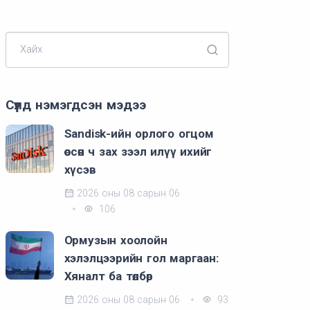
Хайх
Сүүлд нэмэгдсэн мэдээ
Sandisk-ийн орлого огцом
өссөн ч зах зээл илүү ихийг
хүсэв
2026 оны 08 сарын 06
106
Ормузын хоолойн
хэлэлцээрийн гол маргаан:
Хяналт ба төлбөр
2026 оны 08 сарын 06
93