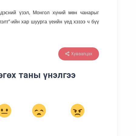
ндэсний үзэл, Монгол хүний мөн чанарыг
лэлт”-ийн хар шуурга үеийн үед хэзээ ч бүү
Хуваалцах
өгөх таны үнэлгээ