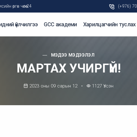
н өргөн чөлөө-24
(+976) 7
идний үйлчилгээ
GCC академи
Харилцагчийн туслах
МЭДЭЭ МЭДЭЭЛЭЛ
МАРТАХ УЧИРГҮЙ!
2023 оны 09 сарын 12
1127
Үзсэн