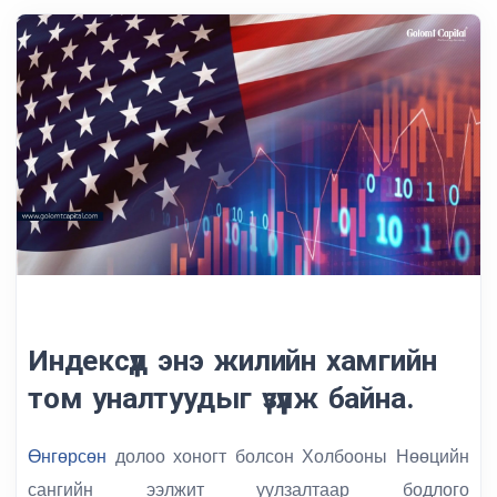
Индексүүд энэ жилийн хамгийн
том уналтуудыг үзүүлж байна.
Өнгөрсөн
долоо хоногт болсон
Холбооны Нөөцийн
сангийн
ээлжит уулзалтаар бодлого