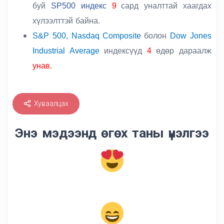
буй
SP500 индекс
9
сард уналттай хаагдах
хүлээлттэй байна.
S&P 500, Nasdaq Composite
болон
Dow Jones
Industrial Average
индексүүд
4
өдөр дараалж
унав.
Хуваалцах
Энэ мэдээнд өгөх таны үнэлгээ