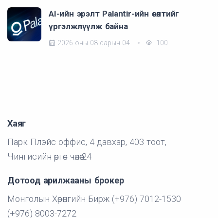
AI-ийн эрэлт Palantir-ийн өсөлтийг
үргэлжлүүлж байна
2026 оны 08 сарын 04
100
Хаяг
Парк Плэйс оффис, 4 давхар, 403 тоот,
Чингисийн өргөн чөлөө-24
Дотоод арилжааны брокер
Монголын Хөрөнгийн Бирж (+976) 7012-1530
(+976) 8003-7272