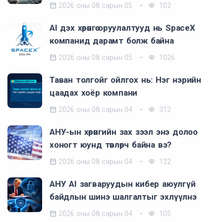
2026 оны 08 сарын 05
102
AI дэх хөрөнгө оруулалтууд нь SpaceX
компанид дарамт болж байна
2026 оны 08 сарын 05
1026
Таван толгойг ойлгох нь: Нэг нэрийн
цаадах хоёр компани
2026 оны 08 сарын 04
312
АНУ-ын хөрөнгийн зах зээл энэ долоо
хоногт юунд төвлөрч байна вэ?
2026 оны 08 сарын 04
122
АНУ AI загваруудын кибер аюулгүй
байдлын шинэ шалгалтыг эхлүүлнэ
2026 оны 08 сарын 04
105