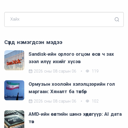
Хайх
Сүүлд нэмэгдсэн мэдээ
Sandisk-ийн орлого огцом өссөн ч зах
зээл илүү ихийг хүсэв
2026 оны 08 сарын 06
119
Ормузын хоолойн хэлэлцээрийн гол
маргаан: Хяналт ба төлбөр
2026 оны 08 сарын 06
102
AMD-ийн өсөлтийн шинэ хөдөлгүүр: AI дата
төв