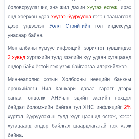
боловсруулагчид энэ жил дахин
хүүгээ өсгөж
, ирэх
онд хоёрхон удаа
хүүгээ бууруулна
гэсэн таамаглал
дээр үндэслэн
Уолл Стрийтийн
гол индексүүд
унасаар байна.
Мөн албаны хүмүүс
инфляцийг
зорилтот түвшиндээ
2 хувьд
хүргэхийн тулд зээлийн хүү удаан хугацаанд
өндөр байх
ёстой гэж үзэж байгаагаа илэрхийлжээ.
Миннеаполис
хотын Холбооны нөөцийн банкны
ерөнхийлөгч
Нил Кашкари
даваа гарагт дээрх
санааг онцолж, АНУ-ын эдийн засгийн нөхцөл
байдал боломжийн байгаа тул ХНС инфляцийг
2%
хүртэл бууруулахын тулд хүүг цаашид өсгөж,
хэсэг
хугацаанд
өндөр байлгах шаардлагатай гэж үзэж
байна.