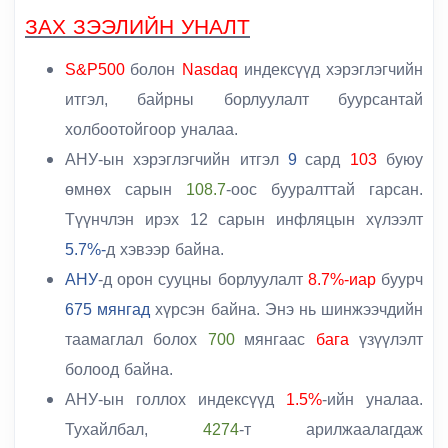
ЗАХ ЗЭЭЛИЙН УНАЛТ
S&P500
болон
Nasdaq
индексүүд хэрэглэгчийн
итгэл, байрны борлуулалт буурсантай
холбоотойгоор уналаа.
АНУ
-ын хэрэглэгчийн итгэл
9
сард
103
буюу
өмнөх сарын
108.7
-оос бууралттай гарсан.
Түүнчлэн ирэх
12
сарын
инфляцын хүлээлт
5.7%-
д хэвээр байна.
АНУ
-д орон сууцны борлуулалт
8.7%-иар
буурч
675 мянгад
хүрсэн байна. Энэ нь шинжээчдийн
таамаглал болох
700
мянгаас
бага
үзүүлэлт
болоод байна.
АНУ
-ын голлох индексүүд
1.5%
-ийн
уналаа
.
Тухайлбал,
4274
-т арилжаалагдаж