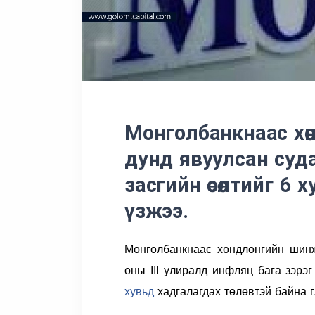
Монголбанкнаас хө
дунд явуулсан суд
засгийн өсөлтийг 6
үзжээ.
Монголбанкнаас
хөндлөнгийн шинж
оны III улиралд инфляц бага зэрэ
хувьд
хадгалагдах төлөвтэй байна г