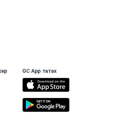
кер
GC App татах