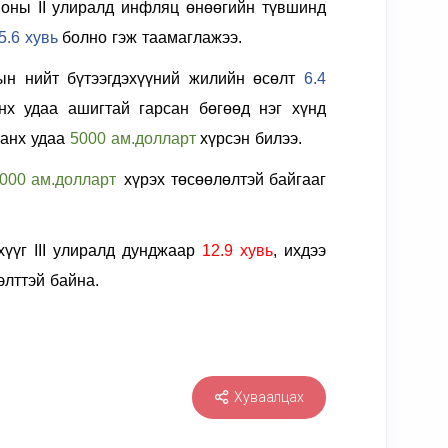
 оны II улиралд инфляц өнөөгийн түвшинд
5.6 хувь
болно гэж таамаглажээ.
ын нийт бүтээгдэхүүний жилийн өсөлт
6.4
нх удаа ашигтай гарсан бөгөөд нэг хүнд
 анх удаа
5000 ам.долларт
хүрсэн билээ.
000 ам.долларт
хүрэх төсөөлөлтэй байгааг
үүг III улиралд дунджаар
12.9 хувь
,
ихдээ
элттэй байна.
Хуваалцах