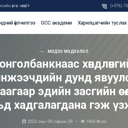
н өргөн чөлөө-24
(+976) 7
идний үйлчилгээ
GCC академи
Харилцагчийн туслах
МЭДЭЭ МЭДЭЭЛЭЛ
онголбанкнаас хөндлөнги
нжээчдийн дунд явуул
аагаар эдийн засгийн өсө
ьд хадгалагдана гэж үз
2023 оны 09 сарын 29
1460
Үзсэн