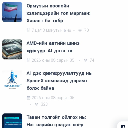
Ормузын хоолойн
хэлэлцээрийн гол маргаан:
Хяналт ба төлбөр
7 цаг 3 минутын өмнө
70
AMD-ийн өсөлтийн шинэ
хөдөлгүүр: AI дата төв
2026 оны 08 сарын 05
74
AI дэх хөрөнгө оруулалтууд нь
SpaceX компанид дарамт
болж байна
2026 оны 08 сарын 05
323
Таван толгойг ойлгох нь:
Нэг нэрийн цаадах хоёр