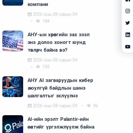
компани
2026 оны 08 сарын 04
184
АНУ-ын хөрөнгийн зах зээл
энэ долоо хоногт юунд
төвлөрч байна вэ?
2026 оны 08 сарын 04
109
АНУ AI загваруудын кибер
аюулгүй байдлын шинэ
шалгалтыг эхлүүлнэ
2026 оны 08 сарын 04
96
AI-ийн эрэлт Palantir-ийн
өсөлтийг үргэлжлүүлж байна