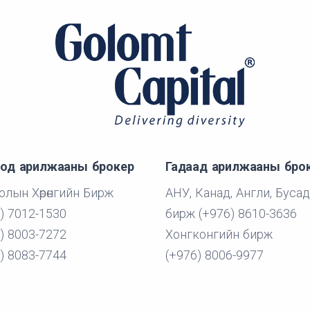
од арилжааны брокер
Гадаад арилжааны бро
лын Хөрөнгийн Бирж
АНУ, Канад, Англи, Бусад
) 7012-1530
бирж (+976) 8610-3636
) 8003-7272
Хонгконгийн бирж
) 8083-7744
(+976) 8006-9977