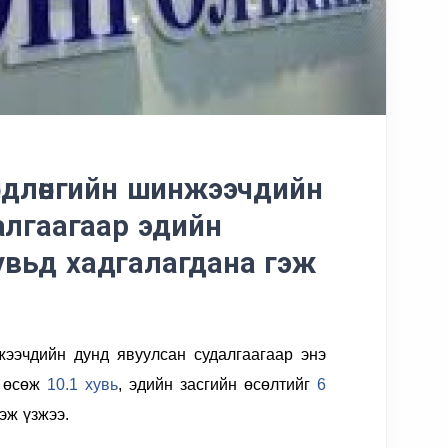
ндлөнгийн шинжээчдийн
алгаагаар эдийн
 хувьд хадгалагдана гэж
ээчдийн дунд явуулсан судалгаагаар энэ
г өсөж
10.1 хувь
, эдийн засгийн өсөлтийг
6
эж үзжээ.