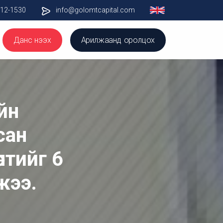
012-1530
info@golomtcapital.com
Данс нээх
Арилжаанд оролцох
йн
сан
лтийг 6
жээ.