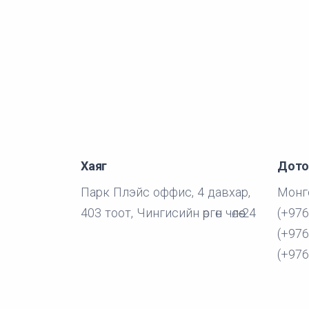
Хаяг
Дото
Парк Плэйс оффис, 4 давхар,
Монго
403 тоот, Чингисийн өргөн чөлөө-24
(+976
(+976
(+976