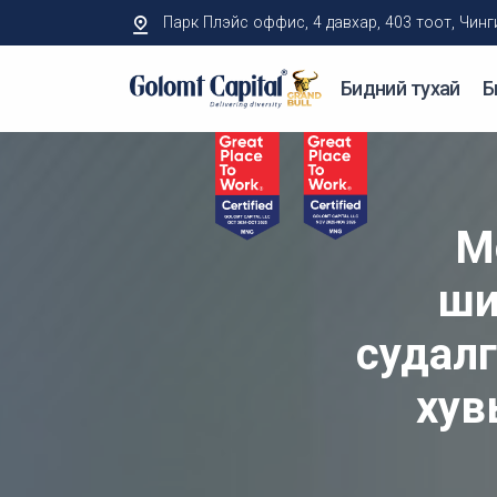
Парк Плэйс оффис, 4 давхар, 403 тоот, Чингисий
Бидний тухай
Б
М
ши
судалг
хув