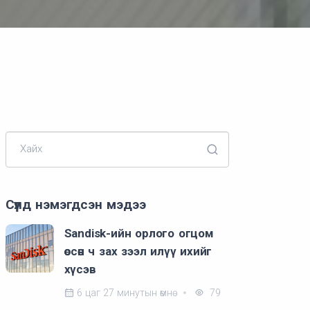
Хайх
Сүүлд нэмэгдсэн мэдээ
Sandisk-ийн орлого огцом
өссөн ч зах зээл илүү ихийг
хүсэв
6 цаг 27 минутын өмнө
79