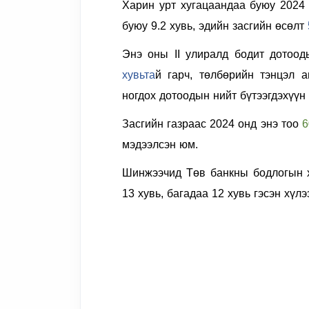
Харин урт хугацаандаа буюу 2024
буюу
9.2 хувь
, эдийн засгийн өсөлт
Энэ оны II улиралд бодит дотоод
хувьта
й гарч, төлбөрийн тэнцэл а
ногдох дотоодын нийт бүтээгдэхүүн
Засгийн газраас
2024 онд энэ тоо
6
мэдээлсэн юм.
Шинжээчид
Төв банкны бодлогын х
13 хувь,
багадаа
12 хувь гэсэн хүлэ