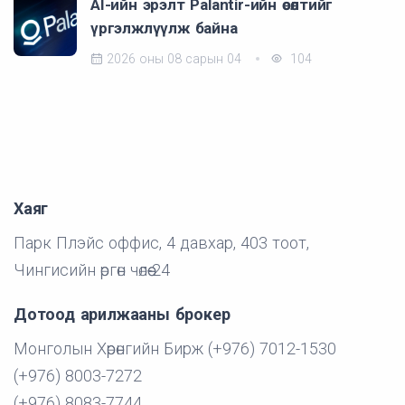
AI-ийн эрэлт Palantir-ийн өсөлтийг
үргэлжлүүлж байна
2026 оны 08 сарын 04
104
Хаяг
Парк Плэйс оффис, 4 давхар, 403 тоот,
Чингисийн өргөн чөлөө-24
Дотоод арилжааны брокер
Монголын Хөрөнгийн Бирж (+976) 7012-1530
(+976) 8003-7272
(+976) 8083-7744