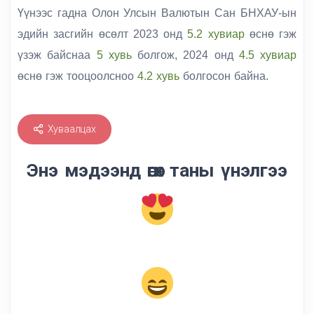
Үүнээс гадна Олон Улсын Валютын Сан
БНХАУ-ын
эдийн засгийн өсөлт 2023 онд
5.2 хувиар
өснө гэж
үзэж байснаа
5 хувь
болгож, 2024 онд
4.5 хувиар
өснө гэж тооцоолсноо
4.2 хувь
болгосон байна.
Хуваалцах
Энэ мэдээнд өгөх таны үнэлгээ