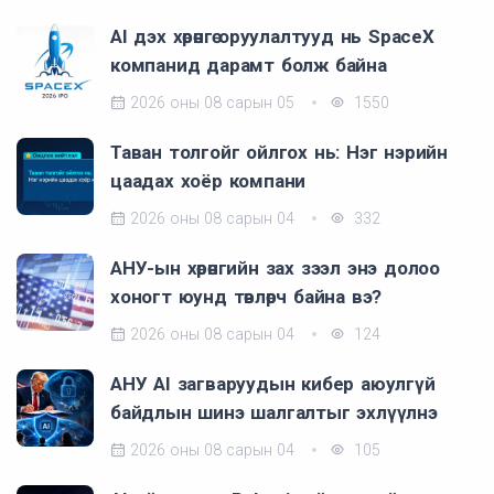
AI дэх хөрөнгө оруулалтууд нь SpaceX
компанид дарамт болж байна
2026 оны 08 сарын 05
1550
Таван толгойг ойлгох нь: Нэг нэрийн
цаадах хоёр компани
2026 оны 08 сарын 04
332
АНУ-ын хөрөнгийн зах зээл энэ долоо
хоногт юунд төвлөрч байна вэ?
2026 оны 08 сарын 04
124
АНУ AI загваруудын кибер аюулгүй
байдлын шинэ шалгалтыг эхлүүлнэ
2026 оны 08 сарын 04
105