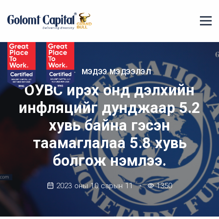
МЭДЭЭ МЭДЭЭЛЭЛ
ОУВС ирэх онд дэлхийн
инфляцийг дунджаар 5.2
хувь байна гэсэн
таамаглалаа 5.8 хувь
болгож нэмлээ.
2023 оны 10 сарын 11
1350