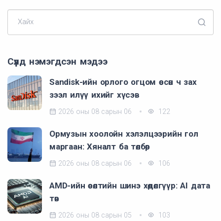
Хайх
Сүүлд нэмэгдсэн мэдээ
Sandisk-ийн орлого огцом өссөн ч зах
зээл илүү ихийг хүсэв
2026 оны 08 сарын 06
122
Ормузын хоолойн хэлэлцээрийн гол
маргаан: Хяналт ба төлбөр
2026 оны 08 сарын 06
106
AMD-ийн өсөлтийн шинэ хөдөлгүүр: AI дата
төв
2026 оны 08 сарын 05
103