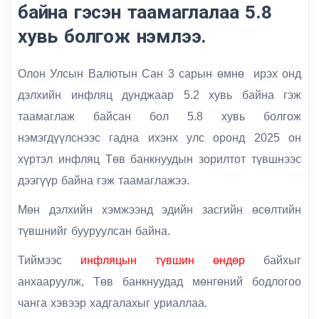
байна гэсэн таамаглалаа 5.8
хувь болгож нэмлээ.
Олон Улсын Валютын Сан
3 сарын өмнө ирэх онд
дэлхийн инфляц дунджаар
5.2 хувь
байна гэж
таамаглаж байсан бол
5.8 хувь
болгож
нэмэгдүүлснээс гадна ихэнх улс оронд
2025 он
хүртэл инфляц Төв банкнуудын зорилтот түвшнээс
дээгүүр байна гэж таамаглажээ.
Мөн дэлхийн хэмжээнд эдийн засгийн өсөлтийн
түвшнийг бууруулсан байна.
Тиймээс
инфляцын түвшин өндөр
байхыг
анхааруулж, Төв банкнуудад мөнгөний бодлогоо
чанга хэвээр хадгалахыг уриаллаа.