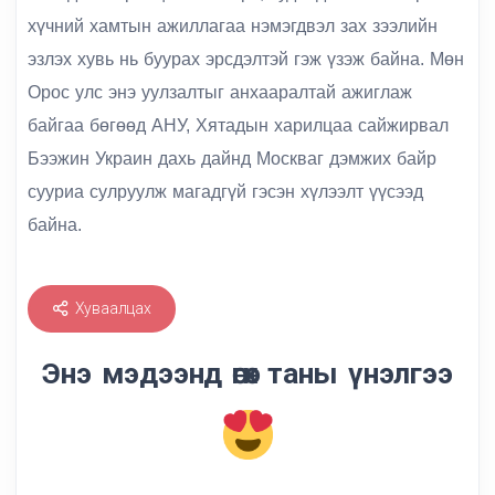
хүчний хамтын ажиллагаа нэмэгдвэл зах зээлийн
эзлэх хувь нь буурах эрсдэлтэй гэж үзэж байна. Мөн
Орос улс энэ уулзалтыг анхааралтай ажиглаж
байгаа бөгөөд АНУ, Хятадын харилцаа сайжирвал
Бээжин Украин дахь дайнд Москваг дэмжих байр
сууриа сулруулж магадгүй гэсэн хүлээлт үүсээд
байна.
Хуваалцах
Энэ мэдээнд өгөх таны үнэлгээ