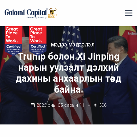
МЭДЭЭ МЭДЭЭЛЭЛ
Trump болон Xi Jinping
нарын уулзалт дэлхий
дахины анхаарлын төвд
байна.
2026 оны 05 сарын 11
306