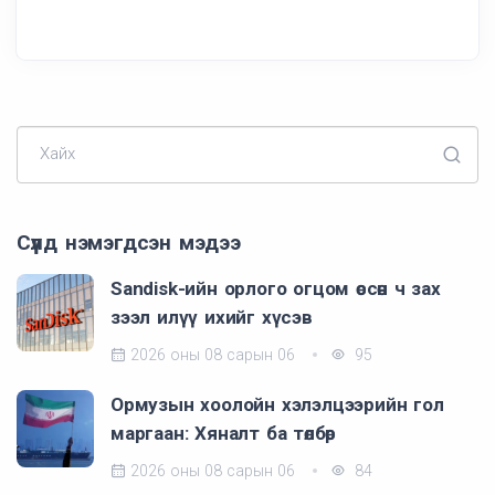
Хайх
Сүүлд нэмэгдсэн мэдээ
Sandisk-ийн орлого огцом өссөн ч зах
зээл илүү ихийг хүсэв
2026 оны 08 сарын 06
95
Ормузын хоолойн хэлэлцээрийн гол
маргаан: Хяналт ба төлбөр
2026 оны 08 сарын 06
84