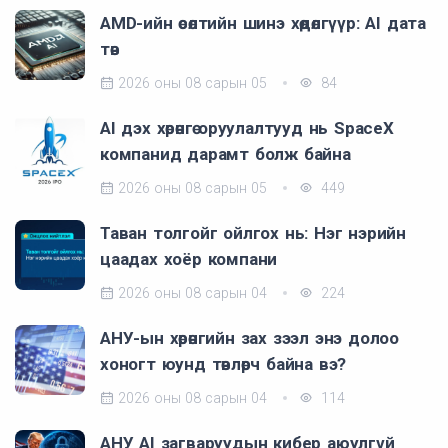
AMD-ийн өсөлтийн шинэ хөдөлгүүр: AI дата
төв
2026 оны 08 сарын 05
84
AI дэх хөрөнгө оруулалтууд нь SpaceX
компанид дарамт болж байна
2026 оны 08 сарын 05
449
Таван толгойг ойлгох нь: Нэг нэрийн
цаадах хоёр компани
2026 оны 08 сарын 04
224
АНУ-ын хөрөнгийн зах зээл энэ долоо
хоногт юунд төвлөрч байна вэ?
2026 оны 08 сарын 04
114
АНУ AI загваруудын кибер аюулгүй