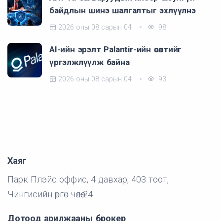
байдлын шинэ шалгалтыг эхлүүлнэ
2026 оны 08 сарын 04
98
AI-ийн эрэлт Palantir-ийн өсөлтийг
үргэлжлүүлж байна
2026 оны 08 сарын 04
93
Хаяг
Парк Плэйс оффис, 4 давхар, 403 тоот,
Чингисийн өргөн чөлөө-24
Дотоод арилжааны брокер