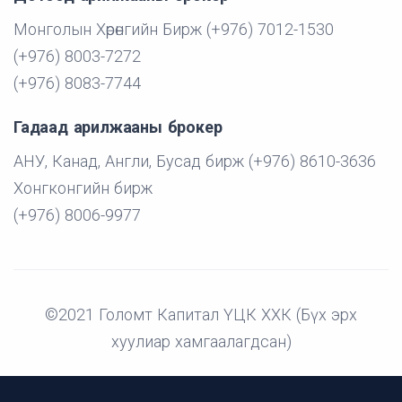
Монголын Хөрөнгийн Бирж (+976) 7012-1530
(+976) 8003-7272
(+976) 8083-7744
Гадаад арилжааны брокер
АНУ, Канад, Англи, Бусад бирж (+976) 8610-3636
Хонгконгийн бирж
(+976) 8006-9977
©2021 Голомт Капитал ҮЦК ХХК (Бүх эрх
хуулиар хамгаалагдсан)