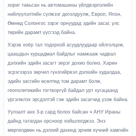
хориг тавьсан нь автомашины үйлдвэрлэлийн
нийлүүлэлтийн сүлжээг доголдуулж, Европ, Япон,
Өмнөд Солонгос зэрэг орнуудад эдийн засаг, улс
төрийн дарамт үүсгээд байна.
Хэрэв хоёр тал тодорхой асуудлуудаар ойлголцож,
цаашдын хурцадмал байдлыг намжааж чадвал
дэлхийн эдийн засагт эерэг дохио болно. Харин
эсрэгээрээ зөрчил гүнзгийрвэл дэлхийн худалдаа,
эдийн засгийн өсөлтөд том дарамт болж,
геополитикийн тогтворгүй байдал урт хугацаанд
үргэлжлэх эрсдэлтэй гэж эдийн засагчид үзэж байна.
Уулзалт анх 3-р сард болох байсан ч АНУ Ираны
дайнд татагдан орсноор хойшлогджээ. Энэ
мөргөлдөөн нь дэлхий дахинд эрчим хүчний хамгийн