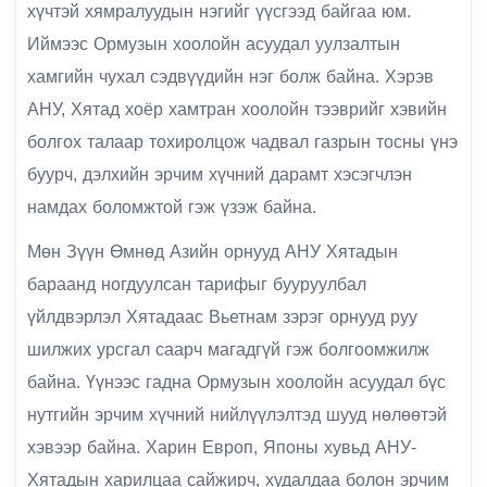
хүчтэй хямралуудын нэгийг үүсгээд байгаа юм.
Иймээс Ормузын хоолойн асуудал уулзалтын
хамгийн чухал сэдвүүдийн нэг болж байна. Хэрэв
АНУ, Хятад хоёр хамтран хоолойн тээврийг хэвийн
болгох талаар тохиролцож чадвал газрын тосны үнэ
буурч, дэлхийн эрчим хүчний дарамт хэсэгчлэн
намдах боломжтой гэж үзэж байна.
Мөн Зүүн Өмнөд Азийн орнууд АНУ Хятадын
бараанд ногдуулсан тарифыг бууруулбал
үйлдвэрлэл Хятадаас Вьетнам зэрэг орнууд руу
шилжих урсгал саарч магадгүй гэж болгоомжилж
байна. Үүнээс гадна Ормузын хоолойн асуудал бүс
нутгийн эрчим хүчний нийлүүлэлтэд шууд нөлөөтэй
хэвээр байна. Харин Европ, Японы хувьд АНУ-
Хятадын харилцаа сайжирч, худалдаа болон эрчим