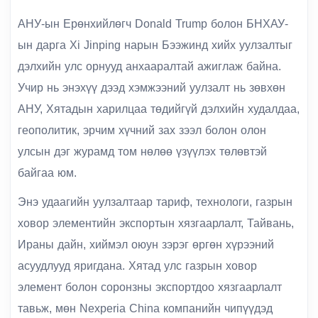
АНУ-ын Ерөнхийлөгч Donald Trump болон БНХАУ-
ын дарга Xi Jinping нарын Бээжинд хийх уулзалтыг
дэлхийн улс орнууд анхааралтай ажиглаж байна.
Учир нь энэхүү дээд хэмжээний уулзалт нь зөвхөн
АНУ, Хятадын харилцаа төдийгүй дэлхийн худалдаа,
геополитик, эрчим хүчний зах зээл болон олон
улсын дэг журамд том нөлөө үзүүлэх төлөвтэй
байгаа юм.
Энэ удаагийн уулзалтаар тариф, технологи, газрын
ховор элементийн экспортын хязгаарлалт, Тайвань,
Ираны дайн, хиймэл оюун зэрэг өргөн хүрээний
асуудлууд яригдана. Хятад улс газрын ховор
элемент болон соронзны экспортдоо хязгаарлалт
тавьж, мөн Nexperia China компанийн чипүүдэд