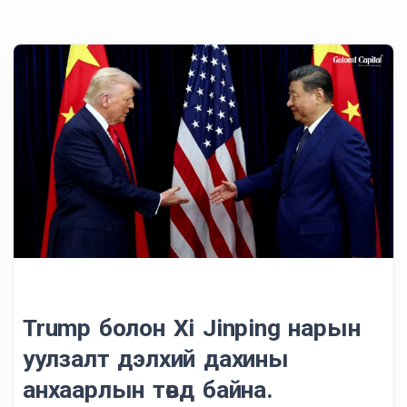
Trump болон Xi Jinping нарын
уулзалт дэлхий дахины
анхаарлын төвд байна.