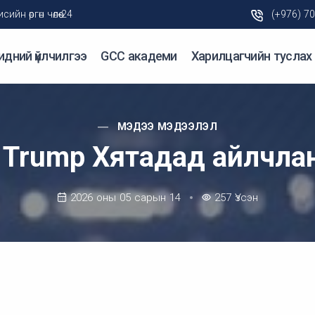
н өргөн чөлөө-24
(+976) 7
идний үйлчилгээ
GCC академи
Харилцагчийн туслах
МЭДЭЭ МЭДЭЭЛЭЛ
 Trump Хятадад айлчла
2026 оны 05 сарын 14
257
Үзсэн