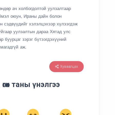
өндөр ач холбогдолтой уулзалтаар
иймэл оюун, Ираны дайн болон
он сэдвүүдийг хэлэлцэхээр хүлээгдэж
йгаар уулзалтын дараа Хятад улс
р буурцаг зэрэг бүтээгдэхүүний
магадгүй аж.
Хуваалцах
өгөх таны үнэлгээ