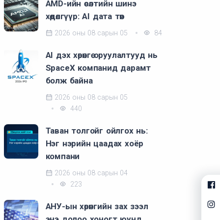
AMD-ийн өсөлтийн шинэ
хөдөлгүүр: AI дата төв
2026 оны 08 сарын 05
84
AI дэх хөрөнгө оруулалтууд нь
SpaceX компанид дарамт
болж байна
2026 оны 08 сарын 05
440
Таван толгойг ойлгох нь:
Нэг нэрийн цаадах хоёр
компани
2026 оны 08 сарын 04
223
АНУ-ын хөрөнгийн зах зээл
энэ долоо хоногт юунд