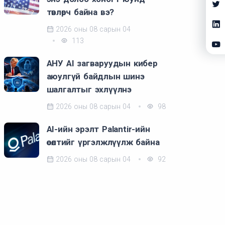
төвлөрч байна вэ?
2026 оны 08 сарын 04
113
АНУ AI загваруудын кибер
аюулгүй байдлын шинэ
шалгалтыг эхлүүлнэ
2026 оны 08 сарын 04
98
AI-ийн эрэлт Palantir-ийн
өсөлтийг үргэлжлүүлж байна
2026 оны 08 сарын 04
92