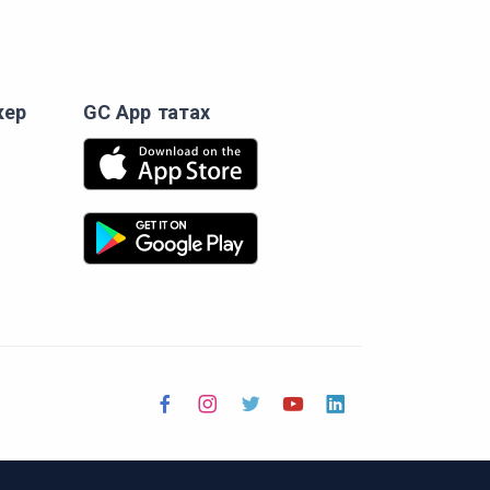
кер
GC App татах