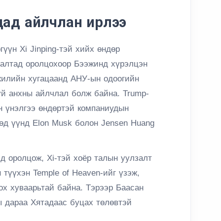
дад айлчлан ирлээ
үүн Xi Jinping-тэй хийх өндөр
залтад оролцохоор Бээжинд хүрэлцэн
 жилийн хугацаанд АНУ-ын одоогийн
й анхны айлчлал болж байна. Trump-
 үнэлгээ өндөртэй компаниудын
өд үүнд Elon Musk болон Jensen Huang
д оролцож, Xi-тэй хоёр талын уулзалт
 түүхэн Temple of Heaven-ийг үзэж,
ох хуваарьтай байна. Тэрээр Баасан
ны дараа Хятадаас буцах төлөвтэй