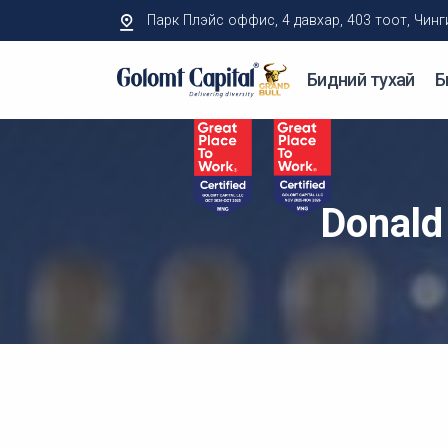
Парк Плэйс оффис, 4 давхар, 403 тоот, Чингисий
Бидний тухай
Б
Donald