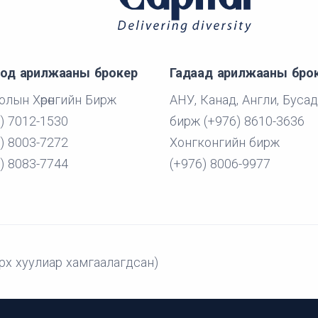
од арилжааны брокер
Гадаад арилжааны бро
лын Хөрөнгийн Бирж
АНУ, Канад, Англи, Бусад
) 7012-1530
бирж (+976) 8610-3636
) 8003-7272
Хонгконгийн бирж
) 8083-7744
(+976) 8006-9977
рх хуулиар хамгаалагдсан)