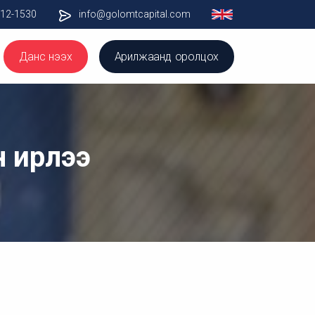
012-1530
info@golomtcapital.com
Данс нээх
Арилжаанд оролцох
н ирлээ