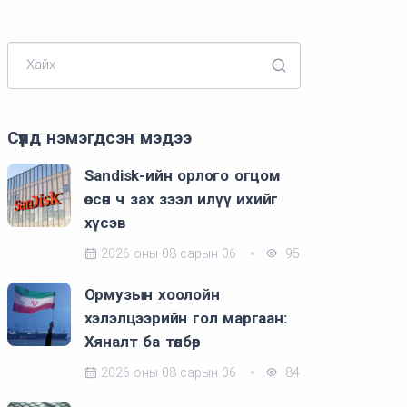
Хайх
Сүүлд нэмэгдсэн мэдээ
Sandisk-ийн орлого огцом
өссөн ч зах зээл илүү ихийг
хүсэв
2026 оны 08 сарын 06
95
Ормузын хоолойн
хэлэлцээрийн гол маргаан:
Хяналт ба төлбөр
2026 оны 08 сарын 06
84