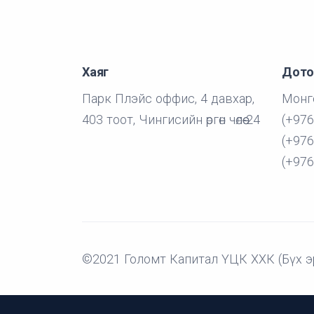
Хаяг
Дото
Парк Плэйс оффис, 4 давхар,
Монго
403 тоот, Чингисийн өргөн чөлөө-24
(+976
(+976
(+976
©2021 Голомт Капитал ҮЦК ХХК (Бүх э