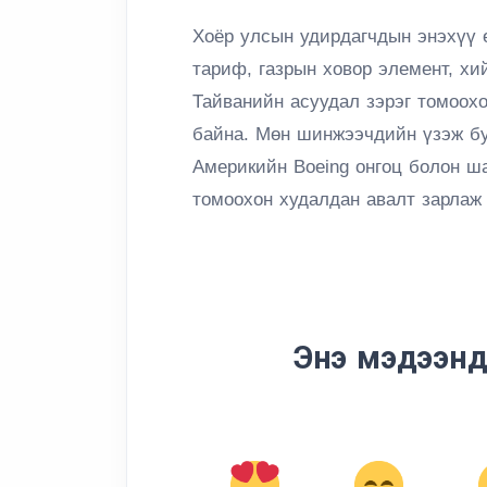
Хоёр улсын удирдагчдын энэхүү 
тариф, газрын ховор элемент, х
Тайванийн асуудал зэрэг томоох
байна. Мөн шинжээчдийн үзэж бу
Америкийн Boeing онгоц болон ша
томоохон худалдан авалт зарлаж 
Энэ мэдээнд 