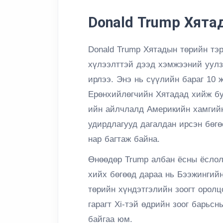
Donald Trump Хята
Donald Trump Хятадын төрийн тэрг
хүлээлттэй дээд хэмжээний уул
ирлээ. Энэ нь сүүлийн бараг 10
Ерөнхийлөгчийн Хятадад хийж бу
ийн айлчлалд Америкийн хамгийн
удирдлагууд дагалдан ирсэн бөгө
нар багтаж байна.
Өнөөдөр Trump албан ёсны ёслол
хийх бөгөөд дараа нь Бээжингийн
төрийн хүндэтгэлийн зоогт оролц
гарагт Xi-тэй өдрийн зоог барьс
байгаа юм.