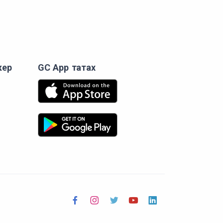
кер
GC App татах