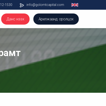
012-1530
info@golomtcapital.com
Данс нээх
Арилжаанд оролцох
арамт