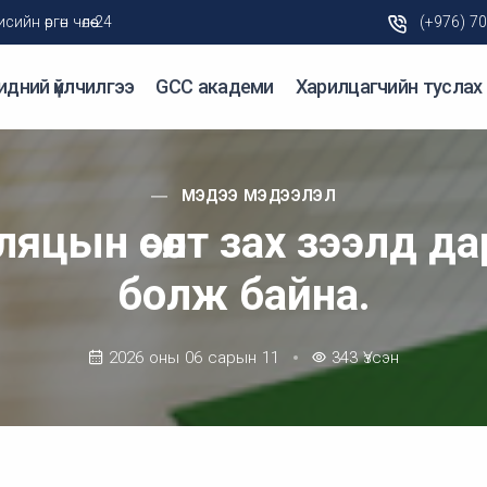
н өргөн чөлөө-24
(+976) 7
идний үйлчилгээ
GCC академи
Харилцагчийн туслах
МЭДЭЭ МЭДЭЭЛЭЛ
яцын өсөлт зах зээлд д
болж байна.
2026 оны 06 сарын 11
343
Үзсэн