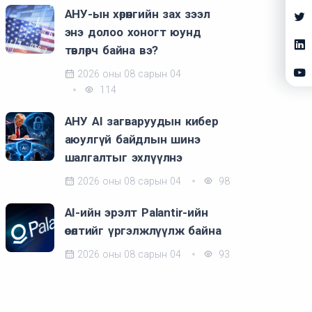
АНУ-ын хөрөнгийн зах зээл
энэ долоо хоногт юунд
төвлөрч байна вэ?
2026 оны 08 сарын 04
114
АНУ AI загваруудын кибер
аюулгүй байдлын шинэ
шалгалтыг эхлүүлнэ
2026 оны 08 сарын 04
98
AI-ийн эрэлт Palantir-ийн
өсөлтийг үргэлжлүүлж байна
2026 оны 08 сарын 04
93