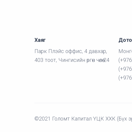
Хаяг
Дото
Парк Плэйс оффис, 4 давхар,
Монго
403 тоот, Чингисийн өргөн чөлөө-24
(+976
(+976
(+976
©2021 Голомт Капитал ҮЦК ХХК (Бүх э