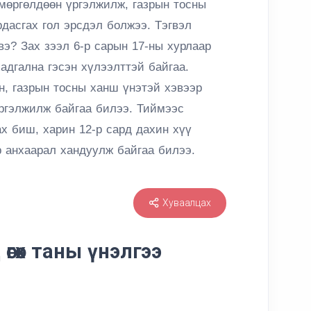
өргөлдөөн үргэлжилж, газрын тосны
дасгах гол эрсдэл болжээ. Тэгвэл
э? Зах зээл 6-р сарын 17-ны хурлаар
адгална гэсэн хүлээлттэй байгаа.
н, газрын тосны ханш үнэтэй хэвээр
ргэлжилж байгаа билээ. Тиймээс
х биш, харин 12-р сард дахин хүү
р анхаарал хандуулж байгаа билээ.
Хуваалцах
өгөх таны үнэлгээ