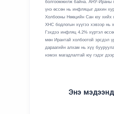
болгоомжилж байна. АНУ-Ираны м
үнэ өссөн нь инфляцыг дахин хур
Холбооны Нөөцийн Сан юу хийх в
ХНС бодлогын хүүгээ хэвээр нь х
Гэхдээ инфляц 4.2% хүртэл өссө
мөн Ирантай холбоотой эрсдэл ү
дараагийн алхам нь хүү бууруула
нэмэх магадлалтай юу гэдэг дээ
Энэ мэдээнд 