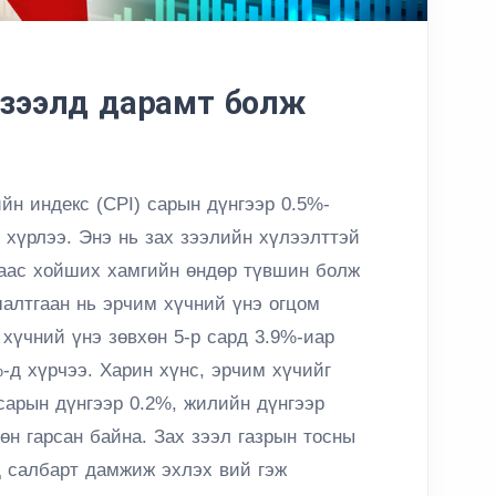
х зээлд дарамт болж
йн индекс (CPI) сарын дүнгээр 0.5%-
 хүрлээ. Энэ нь зах зээлийн хүлээлттэй
раас хойших хамгийн өндөр түвшин болж
алтгаан нь эрчим хүчний үнэ огцом
хүчний үнэ зөвхөн 5-р сард 3.9%-иар
-д хүрчээ. Харин хүнс, эрчим хүчийг
сарын дүнгээр 0.2%, жилийн дүнгээр
өн гарсан байна. Зах зээл газрын тосны
д салбарт дамжиж эхлэх вий гэж