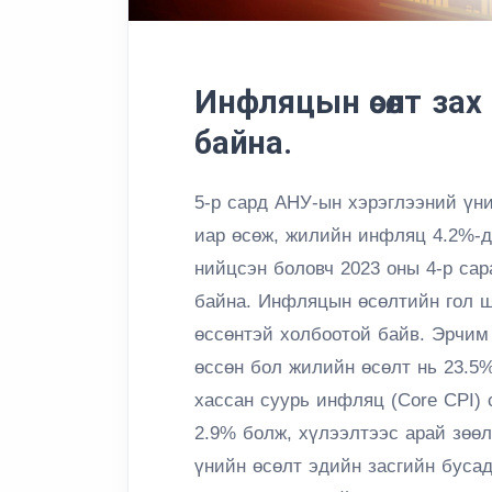
Инфляцын өсөлт за
байна.
5-р сард АНУ-ын хэрэглээний үни
иар өсөж, жилийн инфляц 4.2%-д
нийцсэн боловч 2023 оны 4-р са
байна. Инфляцын өсөлтийн гол ш
өссөнтэй холбоотой байв. Эрчим 
өссөн бол жилийн өсөлт нь 23.5%
хассан суурь инфляц (Core CPI) 
2.9% болж, хүлээлтээс арай зөөл
үнийн өсөлт эдийн засгийн буса