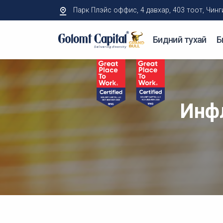
Парк Плэйс оффис, 4 давхар, 403 тоот, Чингисий
Бидний тухай
Б
Инфл