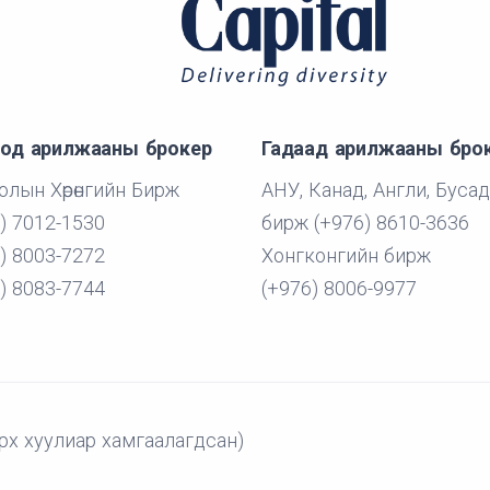
од арилжааны брокер
Гадаад арилжааны бро
лын Хөрөнгийн Бирж
АНУ, Канад, Англи, Бусад
) 7012-1530
бирж (+976) 8610-3636
) 8003-7272
Хонгконгийн бирж
) 8083-7744
(+976) 8006-9977
рх хуулиар хамгаалагдсан)