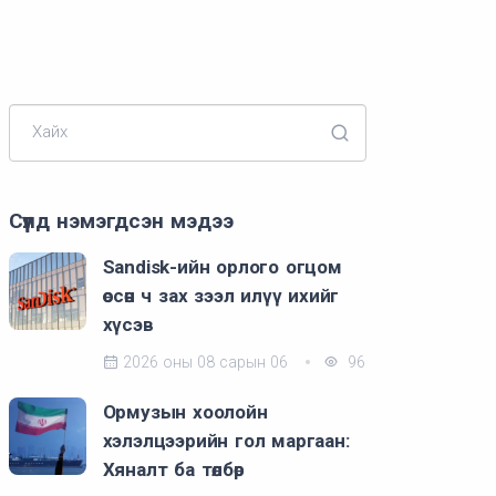
Хайх
Сүүлд нэмэгдсэн мэдээ
Sandisk-ийн орлого огцом
өссөн ч зах зээл илүү ихийг
хүсэв
2026 оны 08 сарын 06
96
Ормузын хоолойн
хэлэлцээрийн гол маргаан:
Хяналт ба төлбөр