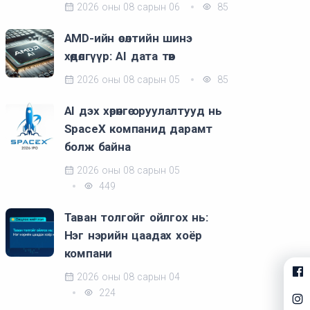
2026 оны 08 сарын 06
85
AMD-ийн өсөлтийн шинэ
хөдөлгүүр: AI дата төв
2026 оны 08 сарын 05
85
AI дэх хөрөнгө оруулалтууд нь
SpaceX компанид дарамт
болж байна
2026 оны 08 сарын 05
449
Таван толгойг ойлгох нь:
Нэг нэрийн цаадах хоёр
компани
2026 оны 08 сарын 04
224