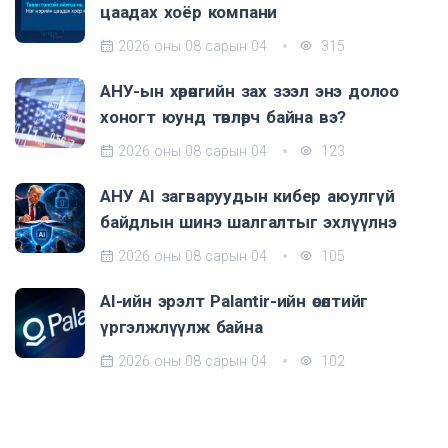
цаадах хоёр компани
2026 оны 08 сарын 04
315
АНУ-ын хөрөнгийн зах зээл энэ долоо
хоногт юунд төвлөрч байна вэ?
2026 оны 08 сарын 04
123
АНУ AI загваруудын кибер аюулгүй
байдлын шинэ шалгалтыг эхлүүлнэ
2026 оны 08 сарын 04
105
AI-ийн эрэлт Palantir-ийн өсөлтийг
үргэлжлүүлж байна
2026 оны 08 сарын 04
102