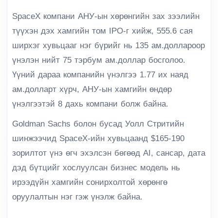
SpaceX компани АНУ-ын хөрөнгийн зах зээлийн
түүхэн дэх хамгийн том IPO-г хийж, 555.6 сая
ширхэг хувьцааг нэг бүрийг нь 135 ам.доллароор
үнэлэн нийт 75 тэрбум ам.доллар босголоо.
Үүний дараа компанийн үнэлгээ 1.77 их наяд
ам.долларт хүрч, АНУ-ын хамгийн өндөр
үнэлгээтэй 8 дахь компани болж байна.
Goldman Sachs болон бусад Уолл Стритийн
шинжээчид SpaceX-ийн хувьцаанд $165-190
зорилтот үнэ өгч эхэлсэн бөгөөд AI, сансар, дата
дэд бүтцийг хослуулсан бизнес модель нь
ирээдүйн хамгийн сонирхолтой хөрөнгө
оруулалтын нэг гэж үнэлж байна.