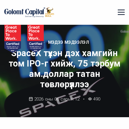
МЭДЭЭ МЭДЭЭЛЭЛ
SpaceX түүхэн дэх хамгийн
том IPO-г хийж, 75 тэрбум
ам.доллар татан
төвлөрүүллээ
2026 оны 06 сарын 12
490