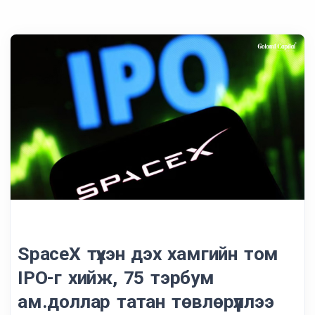
SpaceX түүхэн дэх хамгийн том
IPO-г хийж, 75 тэрбум
ам.доллар татан төвлөрүүллээ