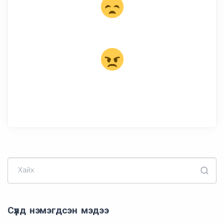
Хайх
Сүүлд нэмэгдсэн мэдээ