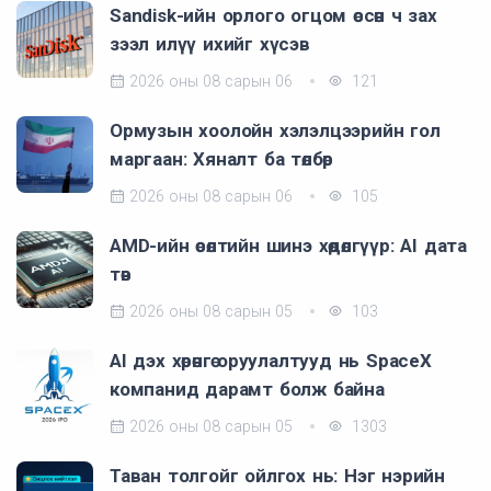
Sandisk-ийн орлого огцом өссөн ч зах
зээл илүү ихийг хүсэв
2026 оны 08 сарын 06
121
Ормузын хоолойн хэлэлцээрийн гол
маргаан: Хяналт ба төлбөр
2026 оны 08 сарын 06
105
AMD-ийн өсөлтийн шинэ хөдөлгүүр: AI дата
төв
2026 оны 08 сарын 05
103
AI дэх хөрөнгө оруулалтууд нь SpaceX
компанид дарамт болж байна
2026 оны 08 сарын 05
1303
Таван толгойг ойлгох нь: Нэг нэрийн