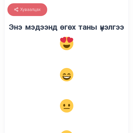
Хуваалцах
Энэ мэдээнд өгөх таны үнэлгээ