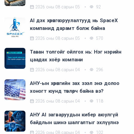
2026 оны 08 сарын 05
92
AI дэх хөрөнгө оруулалтууд нь SpaceX
компанид дарамт болж байна
2026 оны 08 сарын 05
570
Таван толгойг ойлгох нь: Нэг нэрийн
цаадах хоёр компани
2026 оны 08 сарын 04
296
АНУ-ын хөрөнгийн зах зээл энэ долоо
хоногт юунд төвлөрч байна вэ?
2026 оны 08 сарын 04
118
АНУ AI загваруудын кибер аюулгүй
байдлын шинэ шалгалтыг эхлүүлнэ
2026 оны 08 сарын 04
102