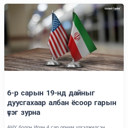
6-р сарын 19-нд дайныг
дуусгахаар албан ёсоор гарын
үсэг зурна
АНУ болон Иран 4 сар орчим үргэлжилсэн