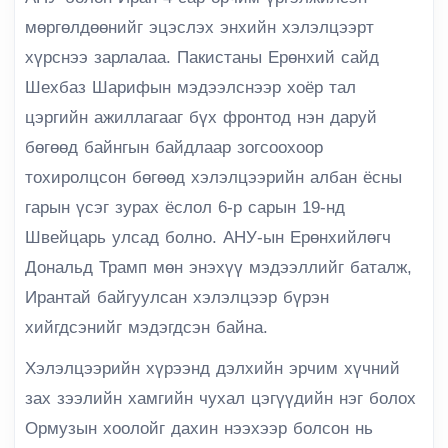
мөргөлдөөнийг эцэслэх энхийн хэлэлцээрт
хүрснээ зарлалаа. Пакистаны Ерөнхий сайд
Шехбаз Шарифын мэдээлснээр хоёр тал
цэргийн ажиллагааг бүх фронтод нэн даруй
бөгөөд байнгын байдлаар зогсоохоор
тохиролцсон бөгөөд хэлэлцээрийн албан ёсны
гарын үсэг зурах ёслол 6-р сарын 19-нд
Швейцарь улсад болно. АНУ-ын Ерөнхийлөгч
Дональд Трамп мөн энэхүү мэдээллийг баталж,
Ирантай байгуулсан хэлэлцээр бүрэн
хийгдсэнийг мэдэгдсэн байна.
Хэлэлцээрийн хүрээнд дэлхийн эрчим хүчний
зах зээлийн хамгийн чухал цэгүүдийн нэг болох
Ормузын хоолойг дахин нээхээр болсон нь