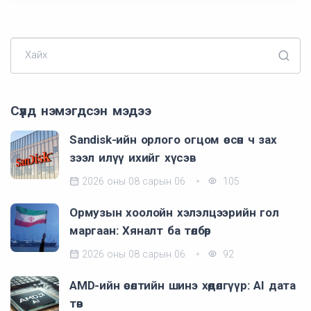
Хайх
Сүүлд нэмэгдсэн мэдээ
Sandisk-ийн орлого огцом өссөн ч зах
зээл илүү ихийг хүсэв
2026 оны 08 сарын 06
105
Ормузын хоолойн хэлэлцээрийн гол
маргаан: Хяналт ба төлбөр
2026 оны 08 сарын 06
92
AMD-ийн өсөлтийн шинэ хөдөлгүүр: AI дата
төв