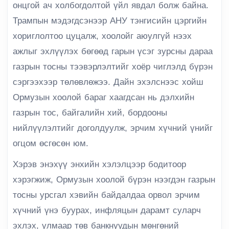
онцгой ач холбогдолтой үйл явдал болж байна.
Трампын мэдэгдсэнээр АНУ тэнгисийн цэргийн
хориглолтоо цуцалж, хоолойг аюулгүй нээх
ажлыг эхлүүлэх бөгөөд гарын үсэг зурсны дараа
газрын тосны тээвэрлэлтийг хоёр чиглэлд бүрэн
сэргээхээр төлөвлөжээ. Дайн эхэлснээс хойш
Ормузын хоолой бараг хаагдсан нь дэлхийн
газрын тос, байгалийн хий, бордооны
нийлүүлэлтийг доголдуулж, эрчим хүчний үнийг
огцом өсгөсөн юм.
Хэрэв энэхүү энхийн хэлэлцээр бодитоор
хэрэгжиж, Ормузын хоолой бүрэн нээгдэн газрын
тосны урсгал хэвийн байдалдаа орвол эрчим
хүчний үнэ буурах, инфляцын дарамт суларч
эхлэх, улмаар төв банкнуудын мөнгөний