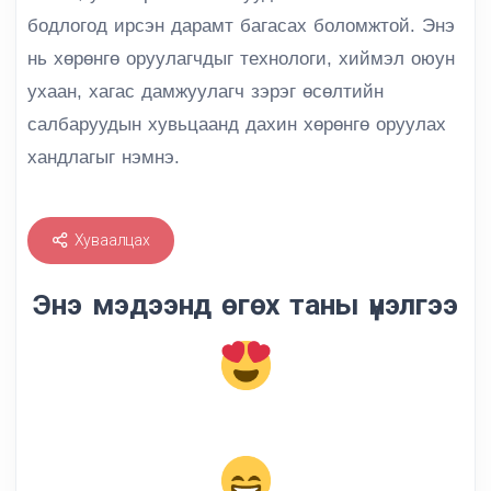
бодлогод ирсэн дарамт багасах боломжтой. Энэ
нь хөрөнгө оруулагчдыг технологи, хиймэл оюун
ухаан, хагас дамжуулагч зэрэг өсөлтийн
салбаруудын хувьцаанд дахин хөрөнгө оруулах
хандлагыг нэмнэ.
Хуваалцах
Энэ мэдээнд өгөх таны үнэлгээ