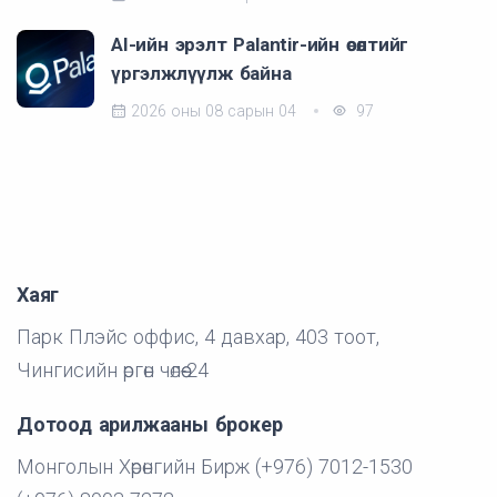
AI-ийн эрэлт Palantir-ийн өсөлтийг
үргэлжлүүлж байна
2026 оны 08 сарын 04
97
Хаяг
Парк Плэйс оффис, 4 давхар, 403 тоот,
Чингисийн өргөн чөлөө-24
Дотоод арилжааны брокер
Монголын Хөрөнгийн Бирж (+976) 7012-1530