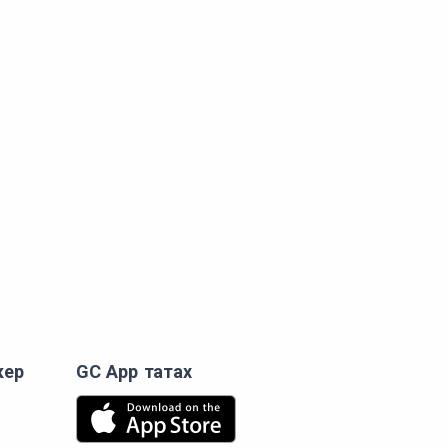
кер
GC App татах