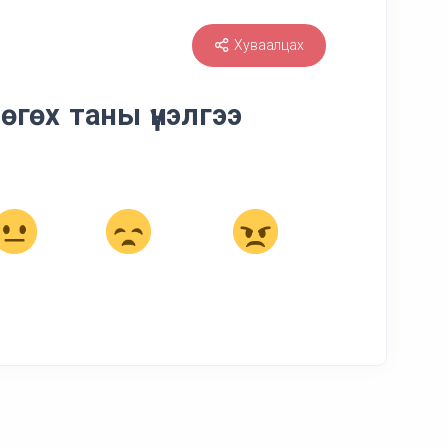
Хуваалцах
өгөх таны үнэлгээ