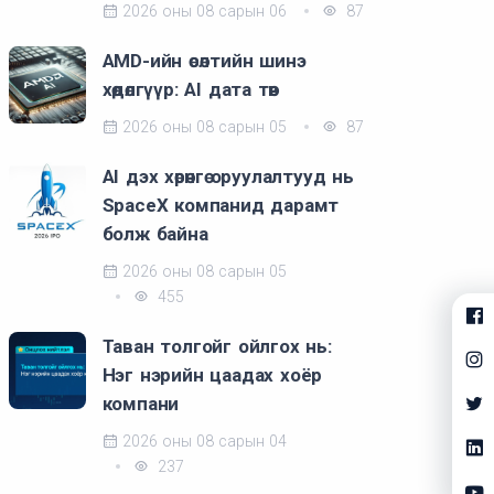
2026 оны 08 сарын 06
87
AMD-ийн өсөлтийн шинэ
хөдөлгүүр: AI дата төв
2026 оны 08 сарын 05
87
AI дэх хөрөнгө оруулалтууд нь
SpaceX компанид дарамт
болж байна
2026 оны 08 сарын 05
455
Таван толгойг ойлгох нь:
Нэг нэрийн цаадах хоёр
компани
2026 оны 08 сарын 04
237