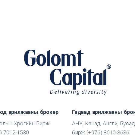
од арилжааны брокер
Гадаад арилжааны бро
лын Хөрөнгийн Бирж
АНУ, Канад, Англи, Бусад
) 7012-1530
бирж (+976) 8610-3636