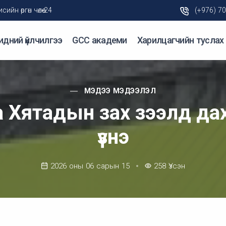
н өргөн чөлөө-24
(+976) 7
идний үйлчилгээ
GCC академи
Харилцагчийн туслах
МЭДЭЭ МЭДЭЭЛЭЛ
a Хятадын зах зээлд дах
үзнэ
2026 оны 06 сарын 15
258
Үзсэн