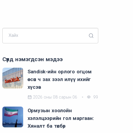
Хайх
Сүүлд нэмэгдсэн мэдээ
Sandisk-ийн орлого огцом
өссөн ч зах зээл илүү ихийг
хүсэв
2026 оны 08 сарын 06
99
Ормузын хоолойн
хэлэлцээрийн гол маргаан:
Хяналт ба төлбөр