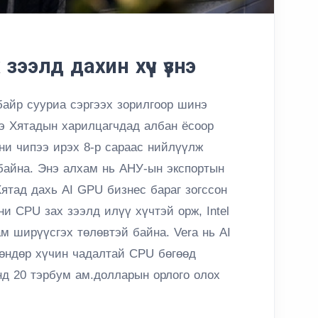
зээлд дахин хүч үзнэ
байр сууриа сэргээх зорилгоор шинэ
ээ Хятадын харилцагчдад албан ёсоор
ни чипээ ирэх 8-р сараас нийлүүлж
байна. Энэ алхам нь АНУ-ын экспортын
Хятад дахь AI GPU бизнес бараг зогссон
ни CPU зах зээлд илүү хүчтэй орж, Intel
м ширүүсгэх төлөвтэй байна. Vera нь AI
 өндөр хүчин чадалтай CPU бөгөөд
онд 20 тэрбум ам.долларын орлого олох