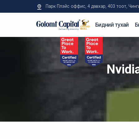
Парк Плэйс оффис, 4 давхар, 403 тоот, Чингисий
Бидний тухай
Б
Nvidi