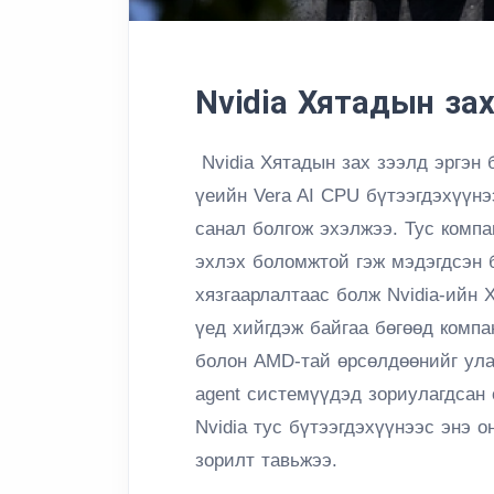
Nvidia Хятадын зах 
Nvidia Хятадын зах зээлд эргэн 
үеийн Vera AI CPU бүтээгдэхүүн
санал болгож эхэлжээ. Тус компа
эхлэх боломжтой гэж мэдэгдсэн 
хязгаарлалтаас болж Nvidia-ийн 
үед хийгдэж байгаа бөгөөд компа
болон AMD-тай өрсөлдөөнийг ула
agent системүүдэд зориулагдсан
Nvidia тус бүтээгдэхүүнээс энэ 
зорилт тавьжээ.