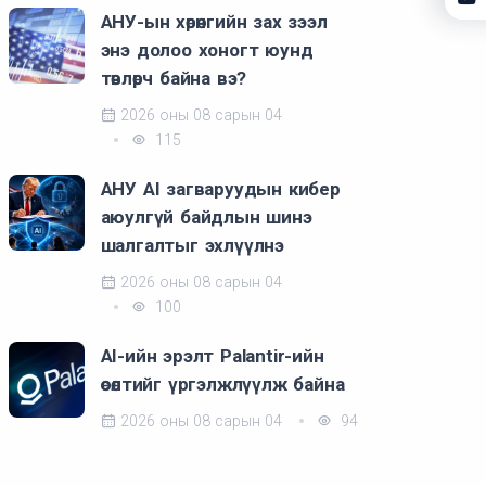
АНУ-ын хөрөнгийн зах зээл
энэ долоо хоногт юунд
төвлөрч байна вэ?
2026 оны 08 сарын 04
115
АНУ AI загваруудын кибер
аюулгүй байдлын шинэ
шалгалтыг эхлүүлнэ
2026 оны 08 сарын 04
100
AI-ийн эрэлт Palantir-ийн
өсөлтийг үргэлжлүүлж байна
2026 оны 08 сарын 04
94