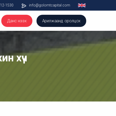
012-1530
info@golomtcapital.com
Данс нээх
Арилжаанд оролцох
ин хүч