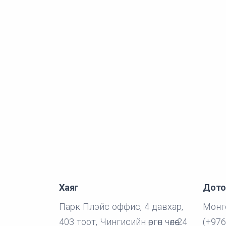
Хаяг
Дото
Парк Плэйс оффис, 4 давхар,
Монго
403 тоот, Чингисийн өргөн чөлөө-24
(+976