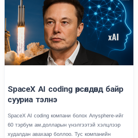
SpaceX AI coding өрсөлдөөнд байр
сууриа тэлнэ
SpaceX AI coding компани болох Anysphere-ийг
60 тэрбум ам.долларын үнэлгээтэй хэлцлээр
худалдан авахаар боллоо. Тус компанийн