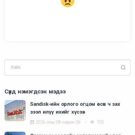
Хайх
Сүүлд нэмэгдсэн мэдээ
Sandisk-ийн орлого огцом өссөн ч зах
зээл илүү ихийг хүсэв
2026 оны 08 сарын 06
105