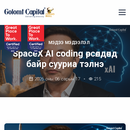
МЭДЭЭ МЭДЭЭЛЭЛ
SpaceX AI coding өрсөлдөөнд
байр сууриа тэлнэ
2026 оны 06 сарын 17
215