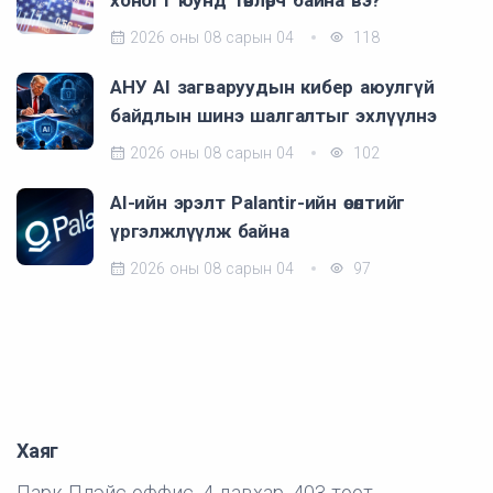
хоногт юунд төвлөрч байна вэ?
2026 оны 08 сарын 04
118
АНУ AI загваруудын кибер аюулгүй
байдлын шинэ шалгалтыг эхлүүлнэ
2026 оны 08 сарын 04
102
AI-ийн эрэлт Palantir-ийн өсөлтийг
үргэлжлүүлж байна
2026 оны 08 сарын 04
97
Хаяг
Парк Плэйс оффис, 4 давхар, 403 тоот,