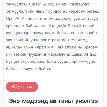
хөгжүүлсэн Cursor нь код бичих, засварлах,
хөгжүүлэлтийн явцыг хурдасгах хэрэгсэл бөгөөд
OpenAI, Anthropic-ийн бүтээгдэхүүнүүдтэй шууд
өрсөлдөж байгаа юм. Хэлцлийг SpaceX өөрийн
хувьцаагаар санхүүжүүлж байгаа нь компанийн
зах зээлийн үнэлгээг стратегийн тэлэлтэд
ашиглаж буйн илрэл юм. Энэ алхам нь SpaceX-
ийг зөвхөн пуужингийн компаниас давж, AI дэд
бүтцийн өрсөлдөөнд байр сууриа эрчимжүүлж
байгааг харуулж байна.
Хуваалцах
Энэ мэдээнд өгөх таны үнэлгээ