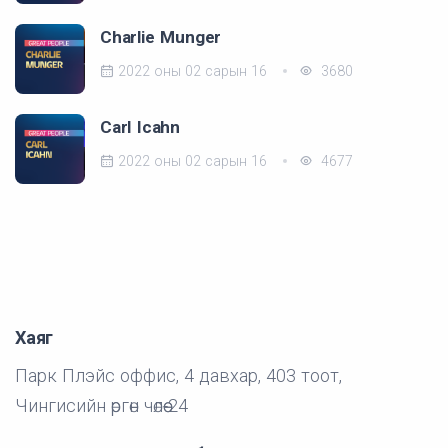
Charlie Munger
2022 оны 02 сарын 16
3680
Carl Icahn
2022 оны 02 сарын 16
4677
Хаяг
Парк Плэйс оффис, 4 давхар, 403 тоот,
Чингисийн өргөн чөлөө-24