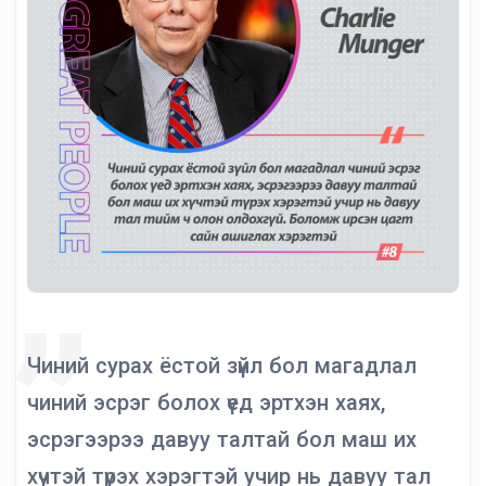
Чиний сурах ёстой зүйл бол магадлал
чиний эсрэг болох үед эртхэн хаях,
эсрэгээрээ давуу талтай бол маш их
хүчтэй түрэх хэрэгтэй учир нь давуу тал