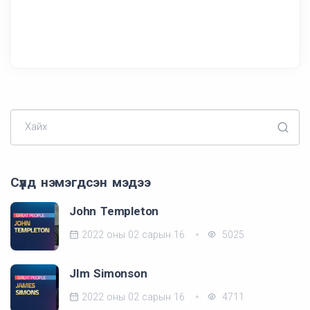
Хайх
Сүүлд нэмэгдсэн мэдээ
John Templeton
2022 оны 02 сарын 16
5025
JIm Simonson
2022 оны 02 сарын 16
4711