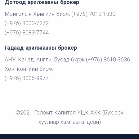
Дотоод арилжааны брокер
Монголын Хөрөнгийн Бирж (+976) 7012-1530
(+976) 8003-7272
(+976) 8083-7744
Гадаад арилжааны брокер
АНУ, Канад, Англи, Бусад бирж (+976) 8610-3636
Хонгконгийн бирж
(+976) 8006-9977
©2021 Голомт Капитал ҮЦК ХХК (Бүх эрх
хуулиар хамгаалагдсан)