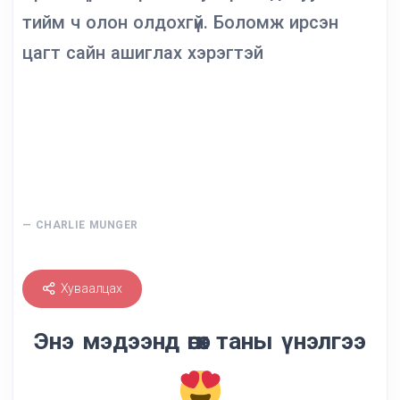
тийм ч олон олдохгүй. Боломж ирсэн
цагт сайн ашиглах хэрэгтэй
CHARLIE MUNGER
Хуваалцах
Энэ мэдээнд өгөх таны үнэлгээ