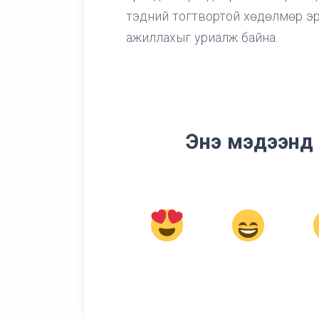
тэдний тогтвортой хөдөлмөр э
ажиллахыг уриалж байна.
Энэ мэдээнд 