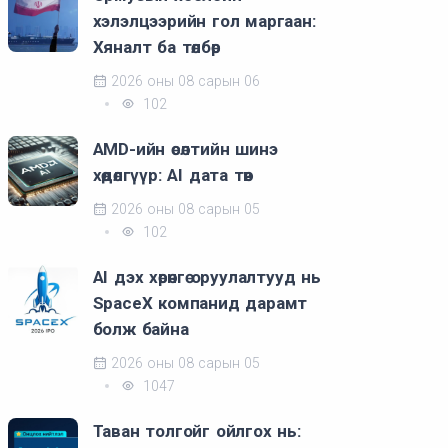
хэлэлцээрийн гол маргаан:
Хяналт ба төлбөр
2026 оны 08 сарын 06
102
AMD-ийн өсөлтийн шинэ
хөдөлгүүр: AI дата төв
2026 оны 08 сарын 05
102
AI дэх хөрөнгө оруулалтууд нь
SpaceX компанид дарамт
болж байна
2026 оны 08 сарын 05
1047
Таван толгойг ойлгох нь: