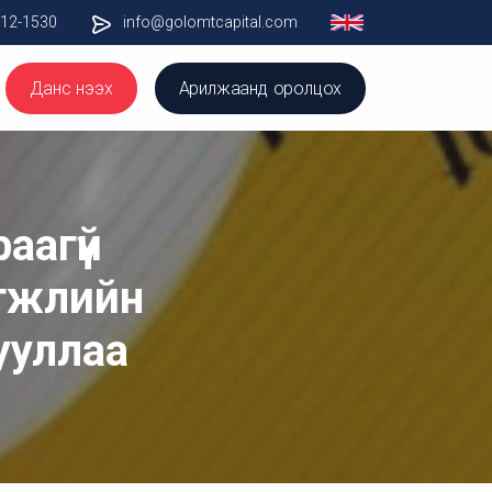
012-1530
info@golomtcapital.com
Данс нээх
Арилжаанд оролцох
аагүй
өгжлийн
ууллаа