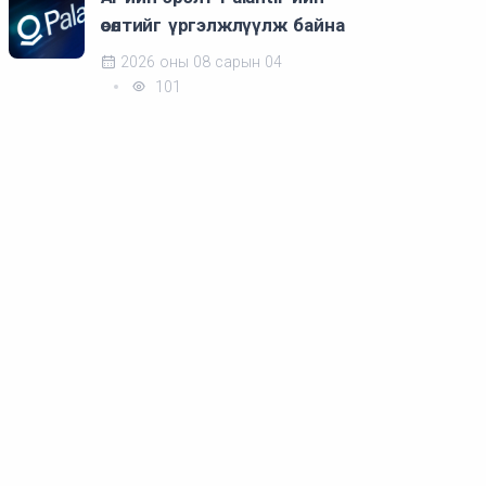
өсөлтийг үргэлжлүүлж байна
2026 оны 08 сарын 04
101