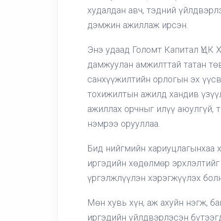
худалдан авч, тэдний үйлдвэрл
дэмжин ажиллаж ирсэн.
Энэ удаад Голомт Капитал ҮЦК 
дамжуулан амжилттай татан тө
санхүүжилтийн орлогын эх үүс
тохижилтын ажилд хандив үзүү
ажиллах орчныг илүү аюулгүй, т
нэмрээ орууллаа.
Бид нийгмийн хариуцлагынхаа 
иргэдийн хөдөлмөр эрхлэлтийг
үргэлжлүүлэн хэрэгжүүлэх болн
Мөн хувь хүн, аж ахуйн нэгж, 
иргэдийн үйлдвэрлэсэн бүтээгд