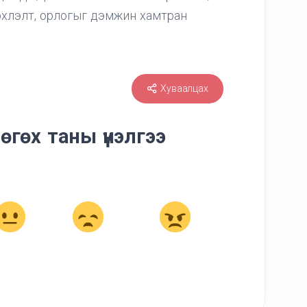
рхлэлт, орлогыг дэмжин хамтран
Хуваалцах
өгөх таны үнэлгээ