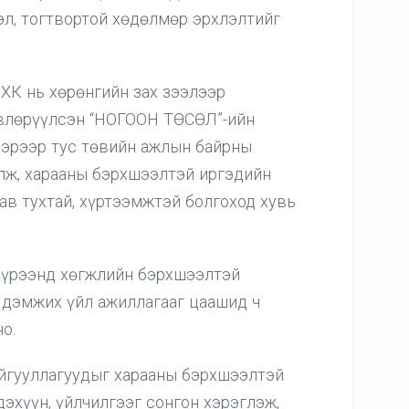
эл, тогтвортой хөдөлмөр эрхлэлтийг
ХХК нь хөрөнгийн зах зээлээр
влөрүүлсэн “НОГООН ТӨСӨЛ”-ийн
вэрээр тус төвийн ажлын байрны
лж, харааны бэрхшээлтэй иргэдийн
ав тухтай, хүртээмжтэй болгоход хувь
хүрээнд хөгжлийн бэрхшээлтэй
 дэмжих үйл ажиллагааг цаашид ч
о.
байгууллагуудыг харааны бэрхшээлтэй
эхүүн, үйлчилгээг сонгон хэрэглэж,