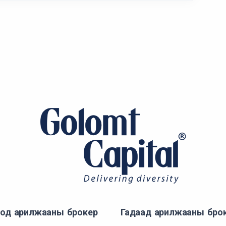
од арилжааны брокер
Гадаад арилжааны бро