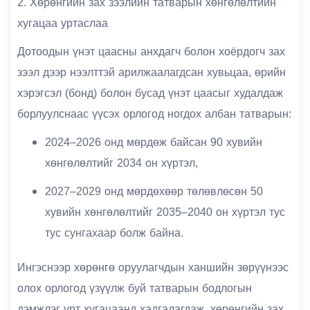
2. Хөрөнгийн зах зээлийн татварын хөнгөлөлтийн
хугацаа уртаслаа
Дотоодын үнэт цаасны анхдагч болон хоёрдогч зах
зээл дээр нээлттэй арилжаалагдсан хувьцаа, өрийн
хэрэгсэл (бонд) болон бусад үнэт цаасыг худалдаж
борлуулснаас үүсэх орлогод ногдох албан татварын:
2024–2026 онд мөрдөж байсан
90 хувийн
хөнгөлөлтийг 2034 он хүртэл
,
2027–2029 онд мөрдөхөөр төлөвлөсөн
50
хувийн хөнгөлөлтийг 2035–2040 он хүртэл
тус
тус сунгахаар болж байна.
Ингэснээр хөрөнгө оруулагчдын ханшийн зөрүүнээс
олох орлогод үзүүлж буй татварын бодлогын
дэмжлэг урт хугацаанд хадгалагдаж, хөрөнгийн зах