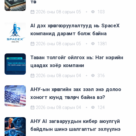
төв
2026 оны 08 сарын 05
103
AI дэх хөрөнгө оруулалтууд нь SpaceX
компанид дарамт болж байна
2026 оны 08 сарын 05
1381
Таван толгойг ойлгох нь: Нэг нэрийн
цаадах хоёр компани
2026 оны 08 сарын 04
316
АНУ-ын хөрөнгийн зах зээл энэ долоо
хоногт юунд төвлөрч байна вэ?
2026 оны 08 сарын 04
124
АНУ AI загваруудын кибер аюулгүй
байдлын шинэ шалгалтыг эхлүүлнэ