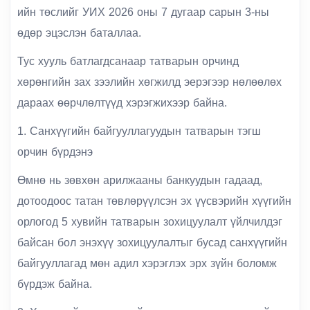
ийн төслийг УИХ 2026 оны 7 дугаар сарын 3-ны
өдөр эцэслэн баталлаа.
Тус хууль батлагдсанаар татварын орчинд
хөрөнгийн зах зээлийн хөгжилд эерэгээр нөлөөлөх
дараах өөрчлөлтүүд хэрэгжихээр байна.
1. Санхүүгийн байгууллагуудын татварын тэгш
орчин бүрдэнэ
Өмнө нь зөвхөн арилжааны банкуудын гадаад,
дотоодоос татан төвлөрүүлсэн эх үүсвэрийн хүүгийн
орлогод 5 хувийн татварын зохицуулалт үйлчилдэг
байсан бол энэхүү зохицуулалтыг бусад санхүүгийн
байгууллагад мөн адил хэрэглэх эрх зүйн боломж
бүрдэж байна.