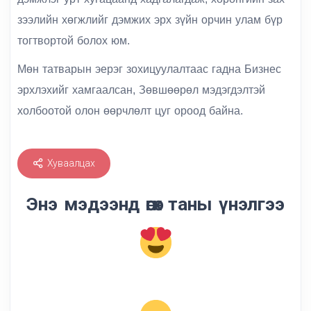
зээлийн хөгжлийг дэмжих эрх зүйн орчин улам бүр
тогтвортой болох юм.
Мөн татварын эерэг зохицуулалтаас гадна Бизнес
эрхлэхийг хамгаалсан, Зөвшөөрөл мэдэгдэлтэй
холбоотой олон өөрчлөлт цуг ороод байна.
Хуваалцах
Энэ мэдээнд өгөх таны үнэлгээ