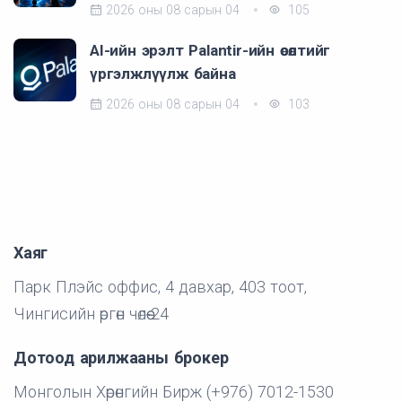
2026 оны 08 сарын 04
105
AI-ийн эрэлт Palantir-ийн өсөлтийг
үргэлжлүүлж байна
2026 оны 08 сарын 04
103
Хаяг
Парк Плэйс оффис, 4 давхар, 403 тоот,
Чингисийн өргөн чөлөө-24
Дотоод арилжааны брокер
Монголын Хөрөнгийн Бирж (+976) 7012-1530