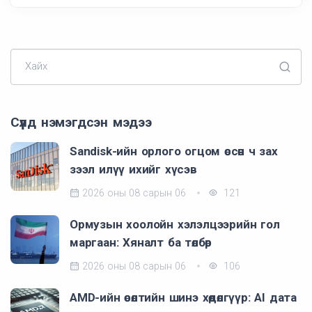
Хайх
Сүүлд нэмэгдсэн мэдээ
Sandisk-ийн орлого огцом өссөн ч зах
зээл илүү ихийг хүсэв
2026 оны 08 сарын 06
121
Ормузын хоолойн хэлэлцээрийн гол
маргаан: Хяналт ба төлбөр
2026 оны 08 сарын 06
106
AMD-ийн өсөлтийн шинэ хөдөлгүүр: AI дата