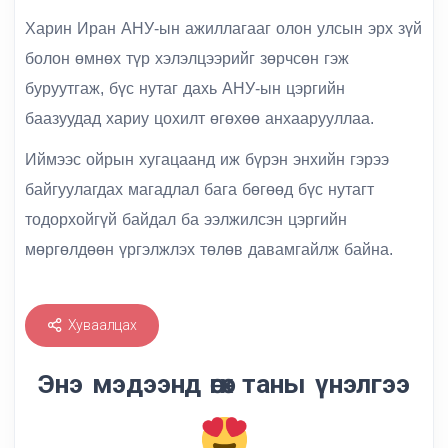
Харин Иран АНУ-ын ажиллагааг олон улсын эрх зүй
болон өмнөх түр хэлэлцээрийг зөрчсөн гэж
буруутгаж, бүс нутаг дахь АНУ-ын цэргийн
баазуудад хариу цохилт өгөхөө анхаарууллаа.
Иймээс ойрын хугацаанд иж бүрэн энхийн гэрээ
байгуулагдах магадлал бага бөгөөд бүс нутагт
тодорхойгүй байдал ба ээлжилсэн цэргийн
мөргөлдөөн үргэлжлэх төлөв давамгайлж байна.
Хуваалцах
Энэ мэдээнд өгөх таны үнэлгээ