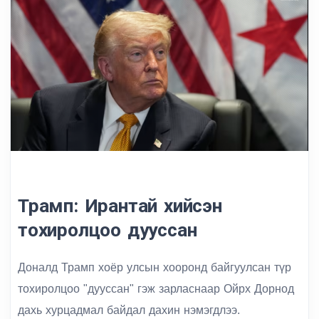
Трамп: Ирантай хийсэн
тохиролцоо дууссан
Доналд Трамп хоёр улсын хооронд байгуулсан түр
тохиролцоо "дууссан" гэж зарласнаар Ойрх Дорнод
дахь хурцадмал байдал дахин нэмэгдлээ.