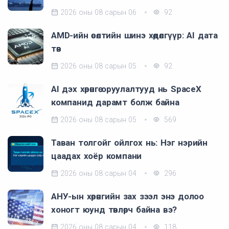
2026 оны 08 сарын 06
92
AMD-ийн өсөлтийн шинэ хөдөлгүүр: AI дата
төв
2026 оны 08 сарын 05
92
AI дэх хөрөнгө оруулалтууд нь SpaceX
компанид дарамт болж байна
2026 оны 08 сарын 05
569
Таван толгойг ойлгох нь: Нэг нэрийн
цаадах хоёр компани
2026 оны 08 сарын 04
296
АНУ-ын хөрөнгийн зах зээл энэ долоо
хоногт юунд төвлөрч байна вэ?
2026 оны 08 сарын 04
118