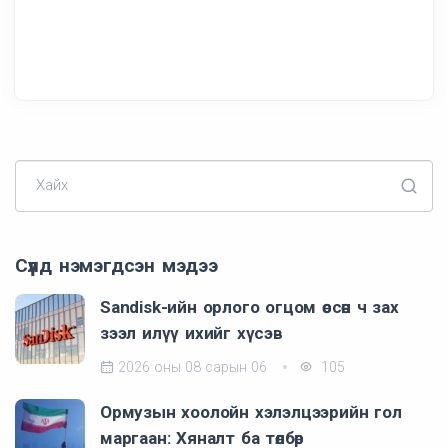
Хайх
Сүүлд нэмэгдсэн мэдээ
Sandisk-ийн орлого огцом өссөн ч зах
зээл илүү ихийг хүсэв
2026 оны 08 сарын 06
105
Ормузын хоолойн хэлэлцээрийн гол
маргаан: Хяналт ба төлбөр