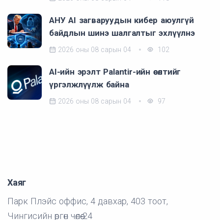
АНУ AI загваруудын кибер аюулгүй
байдлын шинэ шалгалтыг эхлүүлнэ
2026 оны 08 сарын 04
102
AI-ийн эрэлт Palantir-ийн өсөлтийг
үргэлжлүүлж байна
2026 оны 08 сарын 04
97
Хаяг
Парк Плэйс оффис, 4 давхар, 403 тоот,
Чингисийн өргөн чөлөө-24