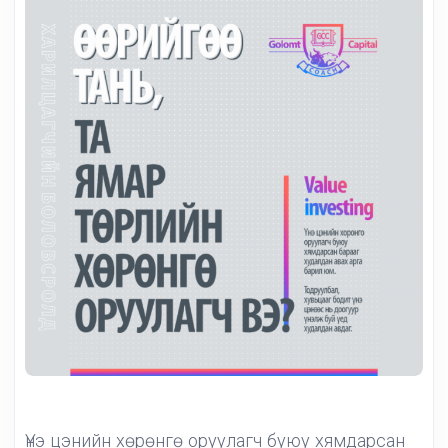
Үнэ цэнийн хөрөнгө оруулагч буюу хямдарсан