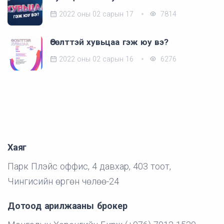
2022 оны 02 сарын 17
7814
Өсөлттэй хувьцаа гэж юу вэ?
2022 оны 02 сарын 16
6276
Хаяг
Парк Плэйс оффис, 4 давхар, 403 тоот,
Чингисийн өргөн чөлөө-24
Дотоод арилжааны брокер