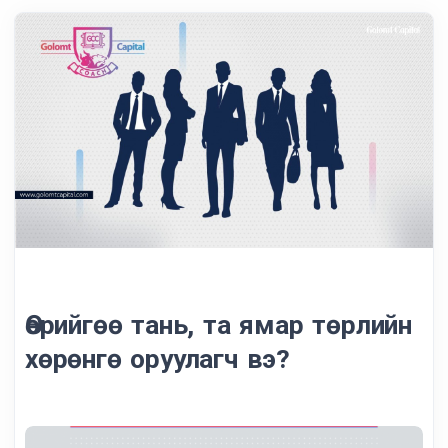
Өөрийгөө тань, та ямар төрлийн
хөрөнгө оруулагч вэ?