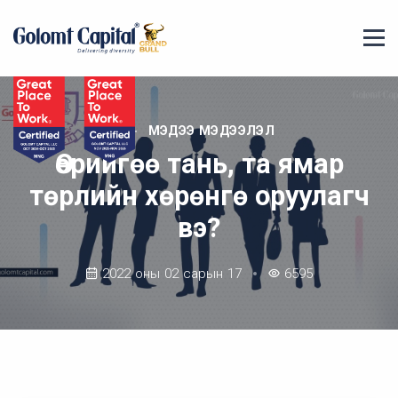
МЭДЭЭ МЭДЭЭЛЭЛ
Өөрийгөө тань, та ямар
төрлийн хөрөнгө оруулагч
вэ?
2022 оны 02 сарын 17
6595