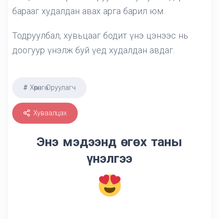
барааг худалдан авах арга барил юм.
Тодруулбал, хувьцааг бодит үнэ цэнээс нь
доогуур үнэлж буй үед худалдан авдаг.
Хөрөнгө Оруулагч
Хуваалцах
Энэ мэдээнд өгөх таны
үнэлгээ