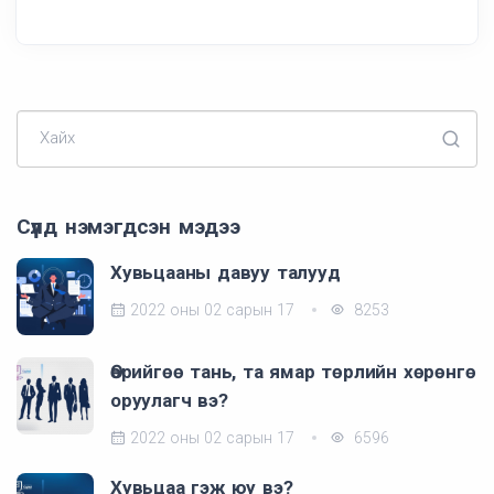
Хайх
Сүүлд нэмэгдсэн мэдээ
Хувьцааны давуу талууд
2022 оны 02 сарын 17
8253
Өөрийгөө тань, та ямар төрлийн хөрөнгө
оруулагч вэ?
2022 оны 02 сарын 17
6596
Хувьцаа гэж юу вэ?