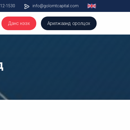
012-1530
info@golomtcapital.com
Данс нээх
Арилжаанд оролцох
д