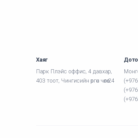
Хаяг
Дото
Парк Плэйс оффис, 4 давхар,
Монго
403 тоот, Чингисийн өргөн чөлөө-24
(+976
(+976
(+976