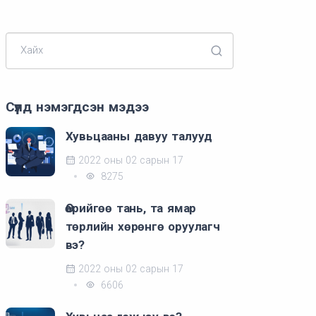
Хайх
Сүүлд нэмэгдсэн мэдээ
Хувьцааны давуу талууд
2022 оны 02 сарын 17
8275
Өөрийгөө тань, та ямар
төрлийн хөрөнгө оруулагч
вэ?
2022 оны 02 сарын 17
6606