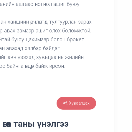
анийн ашгаас ногнол ашиг буюу
ан ханшийн өөрчлөлтөд тулгуурлан зарах
р авах замаар ашиг олох боломжтой.
сайтай буюу цахимаар болон брокет
ан авахад хялбар байдаг.
йг авч үэзхэд хувьцаа нь жилийн
 байнга өндөр байж ирсэн.
Хуваалцах
өгөх таны үнэлгээ