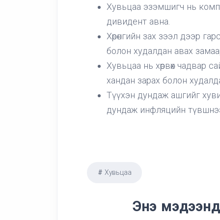
Хувьцаа эзэмшигч нь комп
дивидент авна.
Хөрөнгийн зах зээл дээр гарс
болон худалдан авах замаа
Хувьцаа нь хөрвөх чадвар 
хандан зарах болон худалд
Түүхэн дундаж ашгийг хуви
дундаж инфляцийн түвшнээс
Хувьцаа
Энэ мэдээнд 