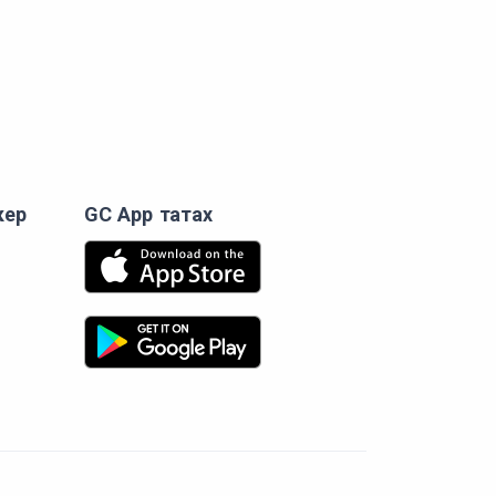
кер
GC App татах