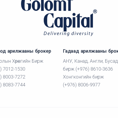
од арилжааны брокер
Гадаад арилжааны бро
лын Хөрөнгийн Бирж
АНУ, Канад, Англи, Бусад
) 7012-1530
бирж (+976) 8610-3636
) 8003-7272
Хонгконгийн бирж
) 8083-7744
(+976) 8006-9977