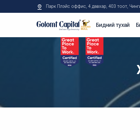
Парк Плэйс оффис, 4 давхар, 403 тоот, Чингисий
Бидний тухай
Б