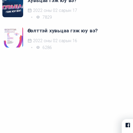
Хувьцаа гэж юу вэ?
2022 оны 02 сарын 17
7829
Өсөлттэй хувьцаа гэж юу вэ?
2022 оны 02 сарын 16
6286