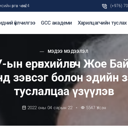
н өргөн чөлөө-24
(+976) 7
идний үйлчилгээ
GCC академи
Харилцагчийн туслах
МЭДЭЭ МЭДЭЭЛЭЛ
-ын ерөнхийлөгч Жое Ба
д зэвсэг болон эдийн 
туслалцаа үзүүлэв
2022 оны 04 сарын 22
5547
Үзсэн