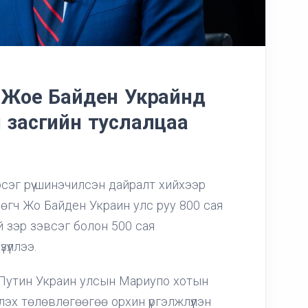
ч Жое Байден Украйнд
н засгийн туслалцаа
эсэг рүү шинэчилсэн дайралт хийхээр
өгч Жо Байден Украин улс руу 800 сая
 зэр зэвсэг болон 500 сая
үүллээ.
Путин Украин улсын Мариупо хотын
лэх төлөвлөгөөгөө орхин үргэлжлүүлэн