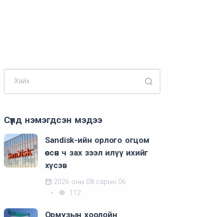
Хайх
Сүүлд нэмэгдсэн мэдээ
Sandisk-ийн орлого огцом
өссөн ч зах зээл илүү ихийг
хүсэв
2026 оны 08 сарын 06
112
Ормузын хоолойн