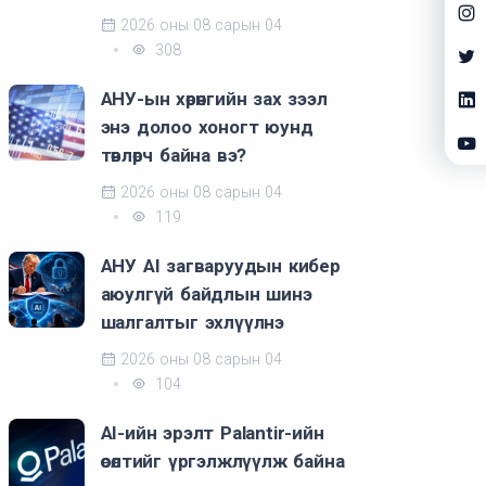
2026 оны 08 сарын 04
308
АНУ-ын хөрөнгийн зах зээл
энэ долоо хоногт юунд
төвлөрч байна вэ?
2026 оны 08 сарын 04
119
АНУ AI загваруудын кибер
аюулгүй байдлын шинэ
шалгалтыг эхлүүлнэ
2026 оны 08 сарын 04
104
AI-ийн эрэлт Palantir-ийн
өсөлтийг үргэлжлүүлж байна