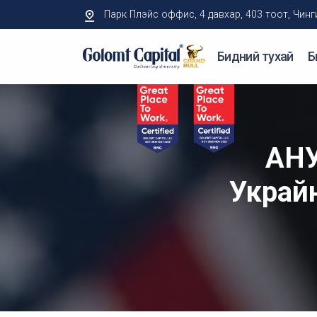
Парк Плэйс оффис, 4 давхар, 403 тоот, Чингисий
Бидний тухай
Б
АНУ
Украйн