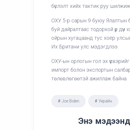
бүслэлт хийх тактик руу шилжиж
ОХУ 5-р сарын 9 буюу Ялалтын 
буй дайралтаас тодорхой үр дүн 
ойрын хугацаанд тус хоёр улсы
Их Британи улс мэдэгдлээ.
ОХУ-ын орлогын гол эх үүсвэрийг б
импорт болон экспортын салбар
төлөвлөгөөтэй ажиллаж байна.
Joe Biden
Украйн
Энэ мэдээнд 