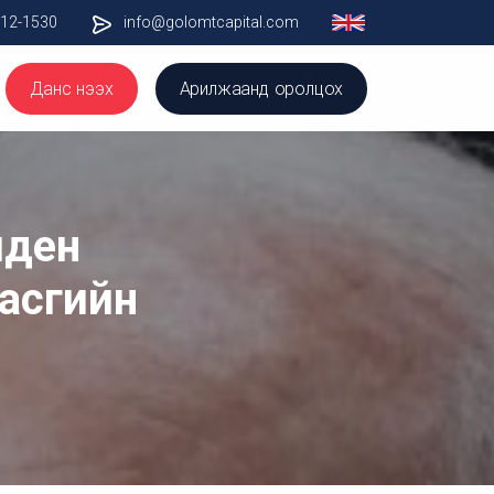
012-1530
info@golomtcapital.com
Данс нээх
Арилжаанд оролцох
йден
засгийн