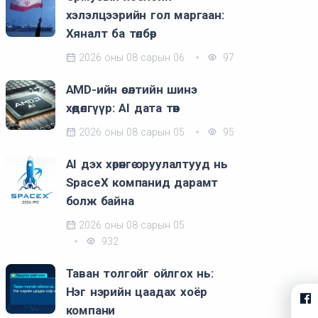
хэлэлцээрийн гол маргаан:
Хяналт ба төлбөр
2026 оны 08 сарын 06
97
AMD-ийн өсөлтийн шинэ
хөдөлгүүр: AI дата төв
2026 оны 08 сарын 05
95
AI дэх хөрөнгө оруулалтууд нь
SpaceX компанид дарамт
болж байна
2026 оны 08 сарын 05
932
Таван толгойг ойлгох нь:
Нэг нэрийн цаадах хоёр
компани