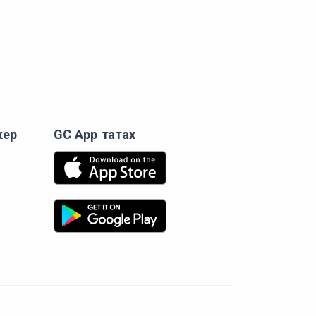
кер
GC App татах