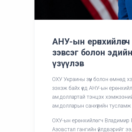
АНУ-ын ерөнхийлөг
зэвсэг болон эдий
үзүүлэв
ОХУ Украины зүүн болон өмнөд х
зэхэж байх үед АНУ-ын ерөнхийл
ам.доллартай тэнцэх хэмжээний
ам.долларын санхүүгийн тусламж үз
ОХУ-ын ерөнхийлөгч Владимир 
Азовстал гангийн үйлдвэрийг эз